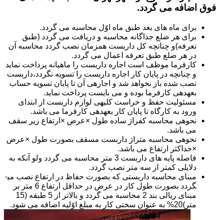
فوق اضافه می گردد.
برای ماه های بعد طبق ماه اوّل محاسبه می گردد.
برای هر ضلع جداگانه محاسبه و دریافت می گردد (طبق
تعرفه)و چنانچه کل داربست همزمان نصب گردد محاسبه آن
در هر ضلع طبق تعرفه اعمال می گردد.
کارفرما موظف است اجاره داربست را ماهیانه پرداخت نماید
و چنانچه در پایان کار اجاره داربست را تسویه نگردد،داربست
نصب شده باز نخواهد شد و اجاره­ی آن تا پایان تسویه حساب
بعهده­ی کارفرما بوده و می بایست پرداخت نماید.
مسئولیت حفظ و حراست کلیه­ی لوازم داربست از ابتدای
ورود به کارگاه تا پایان کار بعهده­ی کارفرما می باشد.
نحوه­ی محاسبه کفراژ ساده طول ×عرض ×ارتفاع زیر سقف
می باشد.
نحوه­ی محاسبه متراژ داربست مسقف بصورت طول ×عرض
×حداکثر ارتفاع می باشد.
فاصله پایه های داربست 3 متر محاسبه می گردد ولو آنکه به
دلایلی کمتر از سه متر نصب گردد.
مبنای محاسبه داربستی که بصورت حفاظ در ارتفاع نصب می­
گردد بصورت طول کار در عرض در حداقل ارتفاع 6 متر بر
مبنای ریالی بند 2 محاسبه می گردد و بالاتر از 5 طبقه (15
متر)20% به عنوان سختی کار به مبلغ اوّلیه اضافه می شود.