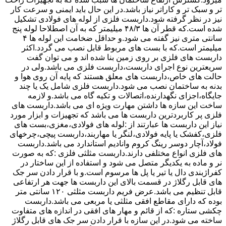
تر و سبک تر و کاراتر نیاز باشد.در این حال باید ایمنی و سرعت کار
نیز در نظر گرفته شود.داربست فلزی از لوله های فولادی تشکیل
شده است.که قطر آن ها ۴۸/۳ میلیمتر که به آن اصطلاحا لوله پنج
سانتی متری نیز گفته می شود.و حداقل ضخامت این لوله ها ۴
میلیمتر است.که با بست های مربوط قابل نصب می گردد.اکثر
داربست های فلزی بر روی زمین بنا شده اند و می توان گفت
سریعترین نوع اجرای داربست،داربست فلزی می باشد.ولی در
حالت های خاص،داربست های معلق هستند که پایه آن روی هوا و
بدنه به ساختمان نصب می شود.داربست فلزی شامل یک یا چند
جایگاه،اجزای نگهدارنده،اتصالات و تکیه گاه می باشد.و لازمه
ساخت این سازه ها داشتن مهارت ویژه ای می باشد.داربست های
فلزی پر کاربردترین داربست ها می باشد که تجهیزات و ابزار مورد
نیاز این داربست ها عبارتند از :لوله های فولادی،مغزی،بست های
فلزی،کفشک یا پایه فولادی،لنگر یا مهاربند،داربست پیچی،چرخهای
فولاد،آچار دوسر رینگ کروم وانادیم استاندارد می باشد.داربست
های فلزی انواع مختلفی دارند.داربست مثلثی فلزی :که به صورت
نر و ماده به یکدیگر متصل می شود و استفاده از این ساختار در
کفراژبندی دال یا تیر یا پل ها مرسوم است.و با قرار دادن سر جک
های قابل رگلاژ در قسمت بالای این داربست ها جهت هر ارتفاعی
قابل تنظیم می باشد.عرض فریم داربست مثلثی ۱۲۰ سانتی متر
بوده که دارای مقاطع افقی مثلثی یا مربعی می باشد.داربست
چکشی ستاره :که از قائم و مهار های افقی در اندازه های متفاوت
ساخته می شود.در این سازه با قرار دادن سر جک های قابل رگلاژ