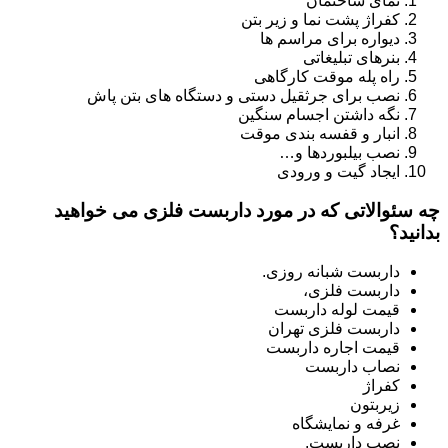
نمای ساختمان
کفراژ پشت نما و زیر بتن
دیواره برای مراسم ها
بنرهای تبلیغاتی
راه پله موقت کارگاهی
نصب برای جرثقیل دستی و دستگاه های بتن پاش
نگه داشتن اجسام سنگین
انبار و قفسه بندی موقت
نصب بیلبوردها و…
ایجاد گیت و ورودی
چه سئوالاتی که در مورد داربست فلزی می خواهید
بدانید؟
داربست شبانه روزی.
داربست فلزی،
قیمت لوله داربست
داربست فلزی تهران
قیمت اجاره داربست
نصاب داربست
کفراژ
زیربتون
غرفه و نمایشگاه
نصب داربست.