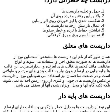
درابست چه خطراتی دارد؟
حمل و تخلیه داربست ها
بالا و پایین رفتن و تردد روی آن
شکسته شدن یا لیز خوردن روی الوار بنایی
عمال بار بیش ازحد به داربست ها
نداشتن حفاظ یا نرده و خطر سقوط
تماس با سیم برق و برق گرفتگی
داربست های معلق
همان طور که از نام این داربست ها مشخص است،این نوع از
داربست ها به صورت معلق اجرا و استفاده می شوند و انواع
مختلفی مانند کلایمرها،قالب های لغزنده و …دارند.مزیت این قالب
ها جابه جایی در ارتفاع بدون نیاز به قالب بندی های مرتفع و طولانی
است و در صنعت ساختمان نیز استفاده می شود.این نوع از داربست
برعکس داربست های چوبی و فلزی از روی زمین احداث نمی شوند
بلکه تکیه گاه آنها و محل آویزان شدن آنها از سقف می باشد.
داربست های پایه دار
این نوع از داربست ها به دلیل خطر واژگونی و…اغلب دارای ارتفاع
محدودی از سطح زمین هستند،اما با توجه به سرعت برپایی و امکان