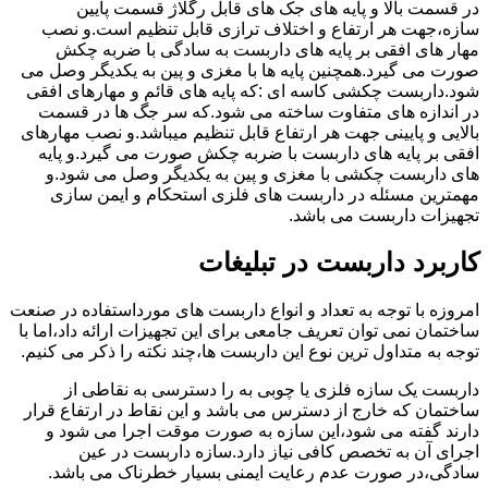
در قسمت بالا و پایه های جک های قابل رگلاژ قسمت پایین
سازه،جهت هر ارتفاع و اختلاف ترازی قابل تنظیم است.و نصب
مهار های افقی بر پایه های داربست به سادگی با ضربه چکش
صورت می گیرد.همچنین پایه ها با مغزی و پین به یکدیگر وصل می
شود.داربست چکشی کاسه ای :که پایه های قائم و مهارهای افقی
در اندازه های متفاوت ساخته می شود.که سر جگ ها در قسمت
بالایی و پایینی جهت هر ارتفاع قابل تنظیم میباشد.و نصب مهارهای
افقی بر پایه های داربست با ضربه چکش صورت می گیرد.و پایه
های داربست چکشی با مغزی و پین به یکدیگر وصل می شود.و
مهمترین مسئله در داربست های فلزی استحکام و ایمن سازی
تجهیزات داربست می باشد.
کاربرد داربست در تبلیغات
امروزه با توجه به تعداد و انواع داربست های مورداستفاده در صنعت
ساختمان نمی توان تعریف جامعی برای این تجهیزات ارائه داد،اما با
توجه به متداول ترین نوع این داربست ها،چند نکته را ذکر می کنیم.
داربست یک سازه فلزی یا چوبی به را دسترسی به نقاطی از
ساختمان که خارج از دسترس می باشد و این نقاط در ارتفاع قرار
دارند گفته می شود،این سازه به صورت موقت اجرا می شود و
اجرای آن به تخصص کافی نیاز دارد.سازه داربست در عین
سادگی،در صورت عدم رعایت ایمنی بسیار خطرناک می باشد.