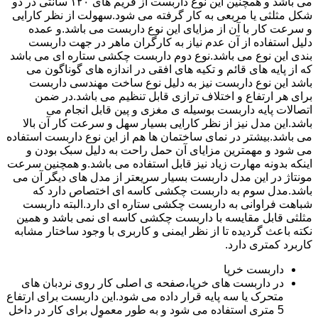
می باشد و همچنین این نوع داربست از فریم های ۱۲۰ سانتی در دو
شکل مثلثی یا مربعی به کار گرفته می شود.سهولت از نظر کارایی
و سرعت کار با آن از مزایای این نوع داربست می باشد.و عمده
دلیل استفاده از آن عدم نیاز به کارگران ماهر در جهت داربست
بندی این نوع می باشد.نوع دوم داربست چکشی ستاره ای می باشد
که از پایه های قائم و تکیه های افقی در اندازه های گوناگون می
باشد این نوع داربست نیز به دلیل نوع ساخت مهندسی داربست
برای هر ارتفاع و اختلاف ترازی قابل تنظیم می باشد.در ضمن
اتصالات پایه داربست بوسیله ی مغزی و پین قابل انجام می
باشد.این مدل نیز از نظر کارایی بسیار سهل و سرعت کار آن بالا
می باشد.بیشتر در نمای ساختمان ها هم از این نوع داربست استفاده
می شود و مهمترین مزایای آن حمل راحت به دلیل سبک بودن و
اینکه بدونه مهارت زیاد نیز قابل استفاده می باشد.و همچنین سرعت
مونتاژ در این مدل داربست بسیار سریعتر از مدل های دیگر آن می
باشد.مدل سوم به داربست چکشی کاسه ای اختصاص دارد که
شباهت فراوانی به داربست چکشی ستاره ای دارد.البته داربست
مثلثی قابل مقایسه با داربست چکشی کاسه ای نمی باشد و همین
نکته باعث گردیده تا از نظر ایمنی و کاربری با وجود ساختار مشابه
کاربرد کمتری دارد.
داربست خرپا
در داربست های خرپا،صفحه ی اصلی کار روی نردبان های
متحرک یا سه پایه قرار داده می شود.این داربست برای ارتفاع
5 متری استفاده می شود و به طور معمول برای کار در داخل