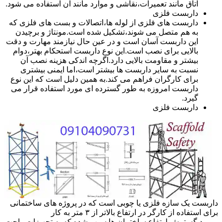
اتاق مانند تعمیرات،نقاشی و موارد مانند آن استفاده می شود.
داربست فلزی
داربست های فلزی از لوله ها،اتصالات و بست های فلزی که
به هم متصل می شوند،تشکیل شده است.مونتاژ و برچیدن
این داربست آسان است و در عین حال نیازمند مهارت و دقت
بالایی برای نصب است.این نوع داربست استحکام بهتر،دوام
بیشتر و مقاومت بالایی دارد.اگرچه اندکی هزینه نصب آن
نسبت به سایر داربست ها بیشتر است،اما ایمنی بیشتری
برای کارگران فراهم می کند.به همین دلیل است که این نوع
داربست امروزه به طور گسترده ای مورد استفاده قرار می
گیرد.
داربست فلزی
داربست یک سازه فلزی یا چوبی است که در پروژه های ساختمانی
برای استفاده از کارگر در ارتفاع بالاتر از ۳ متر به کار
میرود.گسترش ارتفاع ساختمان ها سبب شده که به تجهیزات راحت