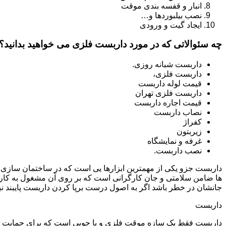
انبار و قفسه بندی موقت
نصب بیلبوردها و…
ایجاد گیت و ورودی
چه سئوالاتی که در مورد داربست فلزی می خواهید بدانید؟
داربست شبانه روزی.
داربست فلزی،
قیمت لوله داربست
داربست فلزی تهران
قیمت اجاره داربست
نصاب داربست
کفراژ
زیربتون
غرفه و نمایشگاه
نصب داربست.
داربست جزو یکی از مهمترین ابزارها یی است که در ساختمان سازی م
ها ضامن سلامتی و جان کارگرانی است که بر روی آن مشغول به کار 
جانشان در خطر باشد اگر به اصول درست برپا کردن داربست پایبند نب
داربست
داربست فقط یک سازه موقت فلزی و یا چوبی است که برای حمایت از س