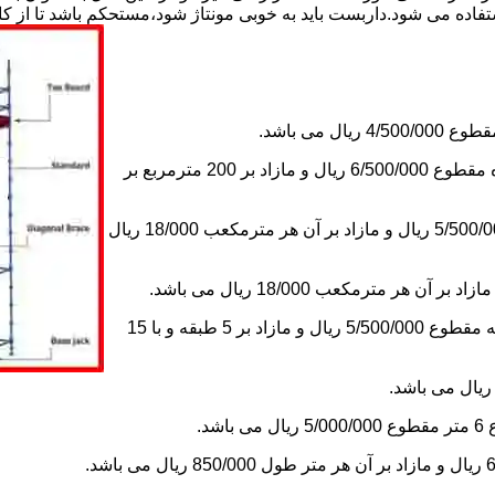
استفاده می شود.داربست باید به خوبی مونتاژ شود،مستحکم باشد تا از 
2-اجاره داربست یک ماه های زیر دویست مترمربع و یا کمتر از یک ماه مقطوع 6/500/000 ریال و مازاد بر 200 مترمربع بر
3-اجاره داربست یک ماه کلراژ ساده بدون سقف تا 200 مترمکعب 5/500/000 ریال و مازاد بر آن هر مترمکعب 18/000 ریال
5-اجاره یک ماه چاهک آسانسور به ابعاد 1×1 تا ارتفاع 15 متر با 5 طبقه مقطوع 5/500/000 ریال و مازاد بر 5 طبقه و با 15