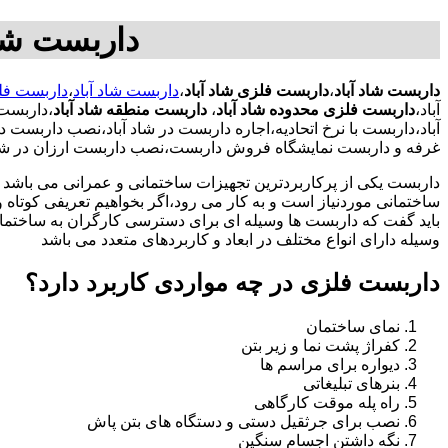
داربست شاد
داربست شاد آباد
،
داربست فلزی شاد آباد
،
داربست شاد آباد
،
داربست فلز
آباد،
داربست فلزی محدوده شاد آباد
،
داربست منطقه شاد آباد
،داربست
آباد،داربست با نرخ اتحادیه،اجاره داربست در شاد آباد،نصب داربس
غرفه و داربست نمایشگاه فروش داربست،نصب داربست ارزان در شاد 
داربست یکی از پرکاربردترین تجهیزات ساختمانی و عمرانی می باشد که
ساختمانی موردنیاز است و به کار می رود،اگر بخواهیم تعریفی کوتاه و 
باید گفت که داربست ها وسیله ای برای دسترسی کارگران به ساختما
وسیله دارای انواع مختلف در ابعاد و کاربردهای متعدد می باشد
داربست فلزی در چه مواردی کاربرد دارد؟
نمای ساختمان
کفراژ پشت نما و زیر بتن
دیواره برای مراسم ها
بنرهای تبلیغاتی
راه پله موقت کارگاهی
نصب برای جرثقیل دستی و دستگاه های بتن پاش
نگه داشتن اجسام سنگین