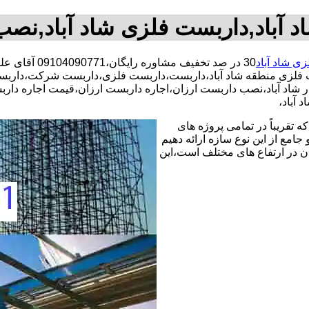
 آباد,داربست فلزی شاد آباد,نص
ی شاد آباد
30 در صد تخف
 فلزی منطقه شاد آباد،داربست،داربست فلزی،داربست شرکت،داربست 
ت در شاد آباد،نصب داربست ارزان،اجاره داربست ارزان،قیمت اجاره 
آباد،
 تقریباً در تمامی پروژه های
جامع از این نوع سازه ارائه دهیم
ن در ارتفاع های مختلف است،این