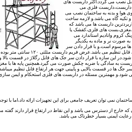
های مربوط قابل نصب می گردد.اکثر داربست های
ی داربست،داربست فلزی می
ی هوا و بدنه به ساختمان نصب می
و تکیه گاه می باشد.و لازمه ساخت
ربردترین داربست ها می باشد که
لادی،مغزی،بست های فلزی،کفشک یا
نگ کروم وانادیم استاندارد می
به صورت نر و ماده به یکدیگر
ل ها مرسوم است.و با قرار دادن سر
جک های قابل رگلاژ در قسمت بالای این 
 شود.در این سازه با قرار دادن سر جک های قابل رگلاژ در قسمت بالا 
داربست به سادگی با ضربه چکش صورت می گیرد.همچنین پایه ها با مغ
سر جگ ها در قسمت بالایی و پایینی جهت هر ارتفاع قابل تنظیم میب
ی شود.و مهمترین مسئله در داربست های فلزی استحکام و ایمن سازی
ختمان نمی توان تعریف جامعی برای این تجهیزات ارائه داد،اما با توجه 
که خارج از دسترس می باشد و این نقاط در ارتفاع قرار دارند گفته 
عایت ایمنی بسیار خطرناک می باشد.