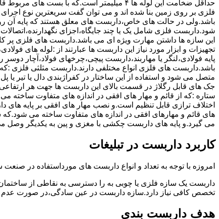
حداقل ضخامت این لوله ها ۴ میلیمتر است.که با بست 
فلزی بر روی زمین بنا شده اند و می توان گفت سریعترین نوع اجرا
باشد.ولی در حالت های خاص،داربست های معلق هستند که پایه آن رو
شود.داربست فلزی شامل یک یا چند جایگاه،اجزای نگهدارنده،اتصالات 
این سازه ها داشتن مهارت ویژه ای می باشد.داربست های فلزی پر کا
تجهیزات و ابزار مورد نیاز این داربست ها عبارتند از :لوله های فو
پایه فولادی،لنگر یا مهاربند،داربست پیچی،چرخهای فولاد،آچار دوسر ری
باشد.داربست های فلزی انواع مختلفی دارند.داربست مثلثی فلزی :که 
متصل می شود و استفاده از این ساختار در کفراژبندی دال یا تیر یا پ
ستاره :که از قائم و مهار های افقی در اندازه های متفاوت ساخته می
اختلاف ترازی قابل تنظیم است.و نصب مهار های افقی بر پایه های 
های قائم و مهارهای افقی در اندازه های متفاوت ساخته می شود.که 
می گیرد.و پایه های داربست چکشی با مغزی و پین به یکدیگر وصل م
کاربرد داربست در تبلیغات
امروزه با توجه به تعداد و انواع داربست های مورداستفاده در صنعت سا
داربست یک سازه فلزی یا چوبی به را دسترسی به نقاطی از ساختمان 
تخصص کافی نیاز دارد.سازه داربست در عین سادگی،در صورت عدم ر
هدف داربست بندی