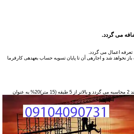
تعرفه اعمال می گردد.
ز نخواهد شد و اجاره­ی آن تا پایان تسویه حساب بعهده­ی کارفرما
مبنای محاسبه داربستی که بصورت حفاظ در ارتفاع نصب می­گردد بصورت طول کار در عرض در حداقل ارتفاع 6 متر بر مبنای ریالی بند 2 محاسبه می گردد و بالاتر از 5 طبقه (15 متر)20% به عنوان