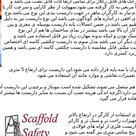
ذاری سرجک های قابل رگلاژ برای تمامی ارتفاعات قابل نصب می باشد و
۱۲ سانتی در دو شکل مثلثی یا مربعی به کار گرفته می شود.سهولت از نظر کارایی و سرعت کار با
م نیاز به کارگران ماهر در جهت داربست بندی این نوع می باشد.نوع
 افقی در اندازه های گوناگون می باشد این نوع داربست نیز به دلیل
یم می باشد.در ضمن اتصالات پایه داربست بوسیله ی مغزی و پین
ر آن بالا می باشد.بیشتر در نمای ساختمان ها هم از این نوع
بودن و اینکه بدونه مهارت زیاد نیز قابل استفاده می باشد.و
ای دیگر آن می باشد.مدل سوم به داربست چکشی کاسه ای اختصاص
بست مثلثی قابل مقایسه با داربست چکشی کاسه ای نمی باشد و همین
برد کمتری دارد.
در داربست های خرپا،صفحه ی اصلی کار روی نردبان های متحرک یا سه پایه قرار داده می شود.این داربست برای ارتفاع 5 متری
تعمیرات،نقاشی و موارد مانند آن استفاده می شود.
 هم متصل می شوند،تشکیل شده است.مونتاژ و برچیدن این داربست آس
ی دارد.اگرچه اندکی هزینه نصب آن نسبت به سایر داربست ها بیشتر ا
ده قرار می گیرد.
تفاده از کارگر در ارتفاع بالاتر
جهیزات راحت تر و سبک تر و کاراتر
داربست فلزی از لوله های فولادی
ه آن اصطلاحا لوله پنج سانتی متری نیز گفته می شود.و