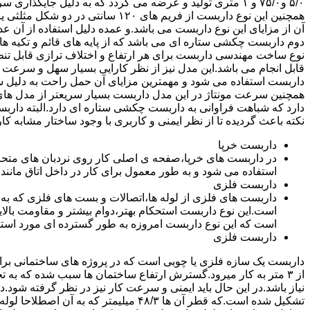
۵/۰ و۷۵/۰ و ۱ متری تولید و عرضه می گردد که به دلیل جایگ
همچنین این نوع داربست از فریم های ۰
آن از مزایای این نوع داربست می باشد.و عمده دلیل استفاده از آن عد
دوم داربست چکشی ستاره ای می باشد که از پایه های قائم و تکیه های
نوع ساخت مهندسی داربست برای هر ارتفاع و اختلاف ترازی قابل تنظ
قابل انجام می باشد.این مدل نیز از نظر کارایی بسیار سهل و سرعت کا
داربست استفاده می شود و مهمترین مزایای آن حمل راحت به دلیل سبک 
همچنین سرعت مونتاژ در این مدل داربست بسیار سریعتر از مدل ه
دارد که شباهت فراوانی به داربست چکشی ستاره ای دارد.البته دار
نکته باعث گردیده تا از نظر ایمنی و کاربری با وجود ساختار مشابه کار
داربست خرپا
استفاده می شود و به طور معمول برای کار در داخل اتاق مانند 
داربست فلزی
داربست های فلزی از لوله ها،اتصالات و بست های فلزی که به
است.این نوع داربست استحکام بهتر،دوام بیشتر و مقاومت بالای
است که این نوع داربست امروزه به طور گسترده ای مورد استفا
داربست فلزی
داربست یک سازه فلزی یا چوبی است که در پروژه های ساختمانی برای اس
از ۳ متر به کار میرود.گسترش ارتفاع ساختمان ها سبب شده که به ت
نیاز باشد.در این حال باید ایمنی و سرعت کار نیز در نظر گرفته شود.
تشکیل شده است.که قطر آن ها ۴۸/۳ میلیمتر که ب