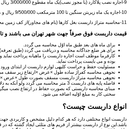
9-اجاره نصب پلاکارد (با مجوز نصب)یک ماه مقطوع 3/000/000 ریال می باشد.
10-اجاره یک ماه زیربتن سنگین تا 100 مترمکعب 9/500/000 ریال و مازاد بر آن هر مترمکعب 85/000 ریال می باشد.
11-محاسبه متراژ داربست بغل کارها (بام های مجاور)از کف زمین محاسبه می گردد.
قیمت داربست فوق صرفاً جهت شهر تهران می باشند و تا 20 کیلومتر خارج از شهر تهران 20% به قیمت های فوق اضافه می گردد
برای ماه های بعد طبق ماه اوّل محاسبه می گردد.
برای هر ضلع جداگانه محاسبه و دریافت می گردد (طبق تعرفه
کارفرما موظف است اجاره داربست را ماهیانه پرداخت نماید و چ
بوده و می بایست پرداخت نماید.
مسئولیت حفظ و حراست کلیه­ی لوازم داربست از ابتدای ورود به 
نحوه­ی محاسبه کفراژ ساده طول ×عرض ×ارتفاع زیر سقف می
نحوه­ی محاسبه متراژ داربست مسقف بصورت طول ×عرض ×حدا
فاصله پایه های داربست 3 متر محاسبه می گردد ولو آنکه به دلایلی کمتر از سه متر نصب گردد.
سختی کار به مبلغ اوّلیه اضافه می شود.
انواع داربست چیست؟
داربست انواع مختلفی دارد که هر کدام دلیل مشخص و کاربردی جهت 
باشد.این نوع از داربست بیشتر از فریم های مثلثی ایجاد گشته که در 