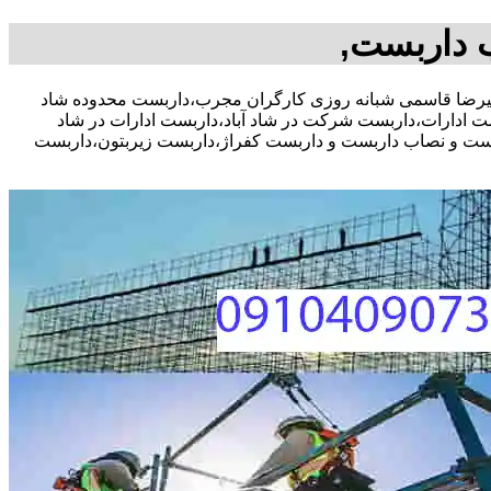
ب داربست,
یف مشاوره رایگان،09104090771 آقای علیرضا قاسمی شبانه روزی کارگران مجرب،داربست محدوده شاد
ادارات،داربست شرکت در شاد آباد،داربست ادارات در شاد
داربست و نصاب داربست و داربست کفراژ،داربست زیربتون،داربست