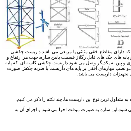
داربست ها جهت هر ارتفاعی قابل تنظیم می باشد.عرض فریم داربست مثلثی ۱۲۰ سانتی متر بوده که دارای مقاطع افقی مثلثی یا مربعی می باشد.داربست چکشی
و پایه های جک های قابل رگلاژ قسمت پایین سازه،جهت هر ارتفاع و
زی و پین به یکدیگر وصل می شود.داربست چکشی کاسه ای :که پایه
اشد.و نصب مهارهای افقی بر پایه های داربست با ضربه چکش صورت
 تجهیزات داربست می باشد.
به متداول ترین نوع این داربست ها،چند نکته را ذکر می کنیم.
می شود،این سازه به صورت موقت اجرا می شود و اجرای آن به