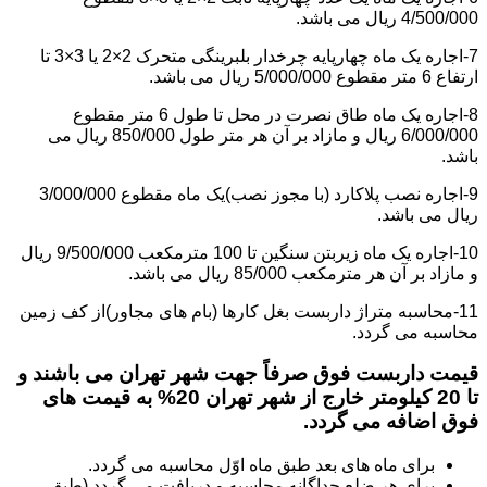
4/500/000 ریال می باشد.
7-اجاره یک ماه چهارپایه چرخدار بلبرینگی متحرک 2×2 یا 3×3 تا
ارتفاع 6 متر مقطوع 5/000/000 ریال می باشد.
8-اجاره یک ماه طاق نصرت در محل تا طول 6 متر مقطوع
6/000/000 ریال و مازاد بر آن هر متر طول 850/000 ریال می
باشد.
9-اجاره نصب پلاکارد (با مجوز نصب)یک ماه مقطوع 3/000/000
ریال می باشد.
10-اجاره یک ماه زیربتن سنگین تا 100 مترمکعب 9/500/000 ریال
و مازاد بر آن هر مترمکعب 85/000 ریال می باشد.
11-محاسبه متراژ داربست بغل کارها (بام های مجاور)از کف زمین
محاسبه می گردد.
قیمت داربست فوق صرفاً جهت شهر تهران می باشند و
تا 20 کیلومتر خارج از شهر تهران 20% به قیمت های
فوق اضافه می گردد.
برای ماه های بعد طبق ماه اوّل محاسبه می گردد.
برای هر ضلع جداگانه محاسبه و دریافت می گردد (طبق