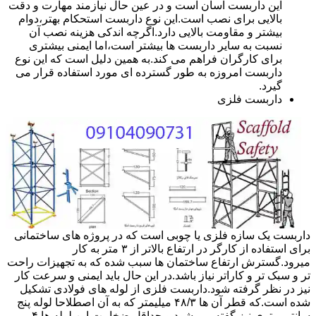
این داربست آسان است و در عین حال نیازمند مهارت و دقت
بالایی برای نصب است.این نوع داربست استحکام بهتر،دوام
بیشتر و مقاومت بالایی دارد.اگرچه اندکی هزینه نصب آن
نسبت به سایر داربست ها بیشتر است،اما ایمنی بیشتری
برای کارگران فراهم می کند.به همین دلیل است که این نوع
داربست امروزه به طور گسترده ای مورد استفاده قرار می
گیرد.
داربست فلزی
داربست یک سازه فلزی یا چوبی است که در پروژه های ساختمانی
برای استفاده از کارگر در ارتفاع بالاتر از ۳ متر به کار
میرود.گسترش ارتفاع ساختمان ها سبب شده که به تجهیزات راحت
تر و سبک تر و کاراتر نیاز باشد.در این حال باید ایمنی و سرعت کار
نیز در نظر گرفته شود.داربست فلزی از لوله های فولادی تشکیل
شده است.که قطر آن ها ۴۸/۳ میلیمتر که به آن اصطلاحا لوله پنج
سانتی متری نیز گفته می شود.و حداقل ضخامت این لوله ها ۴