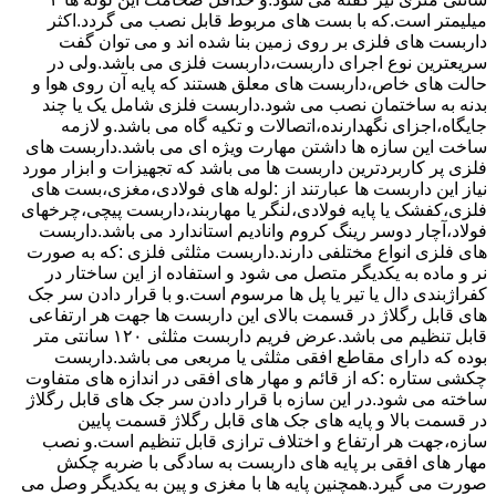
میلیمتر است.که با بست های مربوط قابل نصب می گردد.اکثر
داربست های فلزی بر روی زمین بنا شده اند و می توان گفت
سریعترین نوع اجرای داربست،داربست فلزی می باشد.ولی در
حالت های خاص،داربست های معلق هستند که پایه آن روی هوا و
بدنه به ساختمان نصب می شود.داربست فلزی شامل یک یا چند
جایگاه،اجزای نگهدارنده،اتصالات و تکیه گاه می باشد.و لازمه
ساخت این سازه ها داشتن مهارت ویژه ای می باشد.داربست های
فلزی پر کاربردترین داربست ها می باشد که تجهیزات و ابزار مورد
نیاز این داربست ها عبارتند از :لوله های فولادی،مغزی،بست های
فلزی،کفشک یا پایه فولادی،لنگر یا مهاربند،داربست پیچی،چرخهای
فولاد،آچار دوسر رینگ کروم وانادیم استاندارد می باشد.داربست
های فلزی انواع مختلفی دارند.داربست مثلثی فلزی :که به صورت
نر و ماده به یکدیگر متصل می شود و استفاده از این ساختار در
کفراژبندی دال یا تیر یا پل ها مرسوم است.و با قرار دادن سر جک
های قابل رگلاژ در قسمت بالای این داربست ها جهت هر ارتفاعی
قابل تنظیم می باشد.عرض فریم داربست مثلثی ۱۲۰ سانتی متر
بوده که دارای مقاطع افقی مثلثی یا مربعی می باشد.داربست
چکشی ستاره :که از قائم و مهار های افقی در اندازه های متفاوت
ساخته می شود.در این سازه با قرار دادن سر جک های قابل رگلاژ
در قسمت بالا و پایه های جک های قابل رگلاژ قسمت پایین
سازه،جهت هر ارتفاع و اختلاف ترازی قابل تنظیم است.و نصب
مهار های افقی بر پایه های داربست به سادگی با ضربه چکش
صورت می گیرد.همچنین پایه ها با مغزی و پین به یکدیگر وصل می