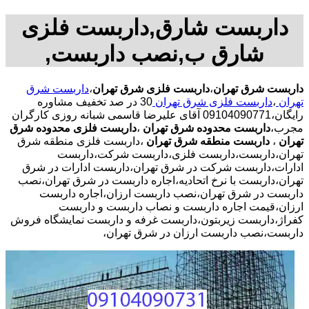
داربست شارق,داربست فلزی
شارق ب,نصب داربست,
داربست شرق تهران
،
داربست فلزی شرق تهران
،
داربست شرق
تهران
،
داربست فلزی شرق تهران
30 در صد تخفیف مشاوره
رایگان،09104090771 آقای علیرضا قاسمی شبانه روزی کارگران
مجرب،
داربست محدوده شرق تهران
،
داربست فلزی محدوده شرق
تهران
،
داربست منطقه شرق تهران
،داربست فلزی منطقه شرق
تهران،داربست،داربست فلزی،داربست شرکت،داربست
ادارات،داربست شرکت در شرق تهران،داربست ادارات در شرق
تهران،داربست با نرخ اتحادیه،اجاره داربست در شرق تهران،نصب
داربست در شرق تهران،نصب داربست ارزان،اجاره داربست
ارزان،قیمت اجاره داربست و نصاب داربست و داربست
کفراژ،داربست زیربتون،داربست غرفه و داربست نمایشگاه فروش
داربست،نصب داربست ارزان در شرق تهران،