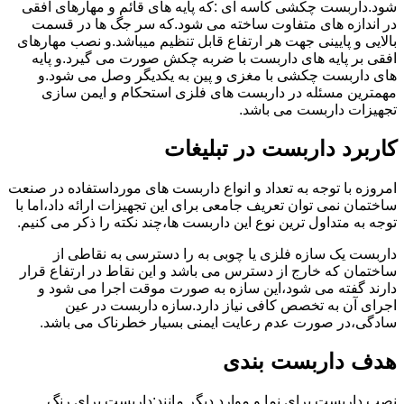
شود.داربست چکشی کاسه ای :که پایه های قائم و مهارهای افقی
در اندازه های متفاوت ساخته می شود.که سر جگ ها در قسمت
بالایی و پایینی جهت هر ارتفاع قابل تنظیم میباشد.و نصب مهارهای
افقی بر پایه های داربست با ضربه چکش صورت می گیرد.و پایه
های داربست چکشی با مغزی و پین به یکدیگر وصل می شود.و
مهمترین مسئله در داربست های فلزی استحکام و ایمن سازی
تجهیزات داربست می باشد.
کاربرد داربست در تبلیغات
امروزه با توجه به تعداد و انواع داربست های مورداستفاده در صنعت
ساختمان نمی توان تعریف جامعی برای این تجهیزات ارائه داد،اما با
توجه به متداول ترین نوع این داربست ها،چند نکته را ذکر می کنیم.
داربست یک سازه فلزی یا چوبی به را دسترسی به نقاطی از
ساختمان که خارج از دسترس می باشد و این نقاط در ارتفاع قرار
دارند گفته می شود،این سازه به صورت موقت اجرا می شود و
اجرای آن به تخصص کافی نیاز دارد.سازه داربست در عین
سادگی،در صورت عدم رعایت ایمنی بسیار خطرناک می باشد.
هدف داربست بندی
نصب داربست برای نما و موارد دیگر مانند:داربست برای رنگ