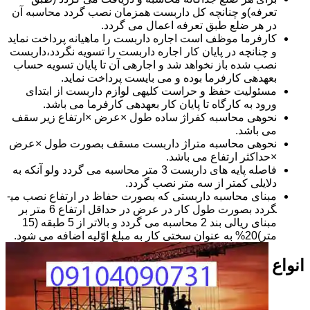
تعرفه)و چنانچه کل داربست همزمان نصب گردد محاسبه آن
در هر ضلع طبق تعرفه اعمال می گردد.
کارفرما موظف است اجاره داربست را ماهیانه پرداخت نماید
و چنانچه در پایان کار اجاره داربست را تسویه نگردد،داربست
نصب شده باز نخواهد شد و اجاره­ی آن تا پایان تسویه حساب
بعهده­ی کارفرما بوده و می بایست پرداخت نماید.
مسئولیت حفظ و حراست کلیه­ی لوازم داربست از ابتدای
ورود به کارگاه تا پایان کار بعهده­ی کارفرما می باشد.
نحوه­ی محاسبه کفراژ ساده طول ×عرض ×ارتفاع زیر سقف
می باشد.
نحوه­ی محاسبه متراژ داربست مسقف بصورت طول ×عرض
×حداکثر ارتفاع می باشد.
فاصله پایه های داربست 3 متر محاسبه می گردد ولو آنکه به
دلایلی کمتر از سه متر نصب گردد.
مبنای محاسبه داربستی که بصورت حفاظ در ارتفاع نصب می­
گردد بصورت طول کار در عرض در حداقل ارتفاع 6 متر بر
مبنای ریالی بند 2 محاسبه می گردد و بالاتر از 5 طبقه (15
متر)20% به عنوان سختی کار به مبلغ اوّلیه اضافه می شود.
انواع