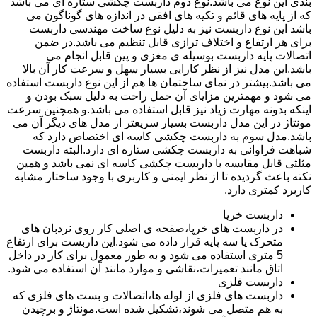
بندی این نوع می باشد.نوع دوم داربست چکشی ستاره ای می باشد
که از پایه های قائم و تکیه های افقی در اندازه های گوناگون می
باشد این نوع داربست نیز به دلیل نوع ساخت مهندسی داربست
برای هر ارتفاع و اختلاف ترازی قابل تنظیم می باشد.در ضمن
اتصالات پایه داربست بوسیله ی مغزی و پین قابل انجام می
باشد.این مدل نیز از نظر کارایی بسیار سهل و سرعت کار آن بالا
می باشد.بیشتر در نمای ساختمان ها هم از این نوع داربست استفاده
می شود و مهمترین مزایای آن حمل راحت به دلیل سبک بودن و
اینکه بدونه مهارت زیاد نیز قابل استفاده می باشد.و همچنین سرعت
مونتاژ در این مدل داربست بسیار سریعتر از مدل های دیگر آن می
باشد.مدل سوم به داربست چکشی کاسه ای اختصاص دارد که
شباهت فراوانی به داربست چکشی ستاره ای دارد.البته داربست
مثلثی قابل مقایسه با داربست چکشی کاسه ای نمی باشد و همین
نکته باعث گردیده تا از نظر ایمنی و کاربری با وجود ساختار مشابه
کاربرد کمتری دارد.
داربست خرپا
در داربست های خرپا،صفحه ی اصلی کار روی نردبان های
متحرک یا سه پایه قرار داده می شود.این داربست برای ارتفاع
5 متری استفاده می شود و به طور معمول برای کار در داخل
اتاق مانند تعمیرات،نقاشی و موارد مانند آن استفاده می شود.
داربست فلزی
داربست های فلزی از لوله ها،اتصالات و بست های فلزی که
به هم متصل می شوند،تشکیل شده است.مونتاژ و برچیدن