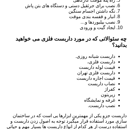
راه پله موقت کارگاهی
نصب برای جرثقیل دستی و دستگاه های بتن پاش
نگه داشتن اجسام سنگین
انبار و قفسه بندی موقت
نصب بیلبوردها و…
ایجاد گیت و ورودی
چه سئوالاتی که در مورد داربست فلزی می خواهید
بدانید؟
داربست شبانه روزی.
داربست فلزی،
قیمت لوله داربست
داربست فلزی تهران
قیمت اجاره داربست
نصاب داربست
کفراژ
زیربتون
غرفه و نمایشگاه
نصب داربست.
داربست جزو یکی از مهمترین ابزارها یی است که در ساختمان
سازی مورد استفاده قرار میگیرد توجه به اصول زدن داربست و
استفاده درست از هر کدام از انواع داربست ها بسیار مهم و حیاتی