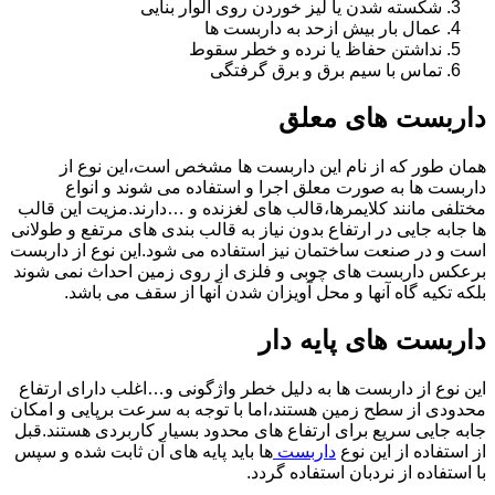
شکسته شدن یا لیز خوردن روی الوار بنایی
عمال بار بیش ازحد به داربست ها
نداشتن حفاظ یا نرده و خطر سقوط
تماس با سیم برق و برق گرفتگی
داربست های معلق
همان طور که از نام این داربست ها مشخص است،این نوع از
داربست ها به صورت معلق اجرا و استفاده می شوند و انواع
مختلفی مانند کلایمرها،قالب های لغزنده و …دارند.مزیت این قالب
ها جابه جایی در ارتفاع بدون نیاز به قالب بندی های مرتفع و طولانی
است و در صنعت ساختمان نیز استفاده می شود.این نوع از داربست
برعکس داربست های چوبی و فلزی از روی زمین احداث نمی شوند
بلکه تکیه گاه آنها و محل آویزان شدن آنها از سقف می باشد.
داربست های پایه دار
این نوع از داربست ها به دلیل خطر واژگونی و…اغلب دارای ارتفاع
محدودی از سطح زمین هستند،اما با توجه به سرعت برپایی و امکان
جابه جایی سریع برای ارتفاع های محدود بسیار کاربردی هستند.قبل
از استفاده از این نوع
داربست
ها باید پایه های آن ثابت شده و سپس
با استفاده از نردبان استفاده گردد.