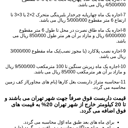
4/500/000 ریال می باشد.
7-اجاره یک ماه چهارپایه چرخدار بلبرینگی متحرک 2×2 یا 3×3 تا
ارتفاع 6 متر مقطوع 5/000/000 ریال می باشد.
8-اجاره یک ماه طاق نصرت در محل تا طول 6 متر مقطوع
6/000/000 ریال و مازاد بر آن هر متر طول 850/000 ریال می
باشد.
9-اجاره نصب پلاکارد (با مجوز نصب)یک ماه مقطوع 3/000/000
ریال می باشد.
10-اجاره یک ماه زیربتن سنگین تا 100 مترمکعب 9/500/000 ریال
و مازاد بر آن هر مترمکعب 85/000 ریال می باشد.
11-محاسبه متراژ داربست بغل کارها (بام های مجاور)از کف زمین
محاسبه می گردد.
قیمت داربست فوق صرفاً جهت شهر تهران می باشند و
تا 20 کیلومتر خارج از شهر تهران 20% به قیمت های
فوق اضافه می گردد.
برای ماه های بعد طبق ماه اوّل محاسبه می گردد.
برای هر ضلع جداگانه محاسبه و دریافت می گردد (طبق