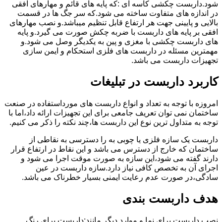
شود.داربست چکشی کاسه ای :که پایه های قائم و مهارهای افقی
در اندازه های متفاوت ساخته می شود.که سر جگ ها در قسمت
بالایی و پایینی جهت هر ارتفاع قابل تنظیم میباشد.و نصب مهارهای
افقی بر پایه های داربست با ضربه چکش صورت می گیرد.و پایه
های داربست چکشی با مغزی و پین به یکدیگر وصل می شود.و
مهمترین مسئله در داربست های فلزی استحکام و ایمن سازی
تجهیزات داربست می باشد.
کاربرد داربست در تبلیغات
امروزه با توجه به تعداد و انواع داربست های مورداستفاده در صنعت
ساختمان نمی توان تعریف جامعی برای این تجهیزات ارائه داد،اما با
توجه به متداول ترین نوع این داربست ها،چند نکته را ذکر می کنیم.
داربست یک سازه فلزی یا چوبی به را دسترسی به نقاطی از
ساختمان که خارج از دسترس می باشد و این نقاط در ارتفاع قرار
دارند گفته می شود،این سازه به صورت موقت اجرا می شود و
اجرای آن به تخصص کافی نیاز دارد.سازه داربست در عین
سادگی،در صورت عدم رعایت ایمنی بسیار خطرناک می باشد.
هدف داربست بندی
نصب داربست برای نما و موارد دیگر مانند:داربست برای رنگ