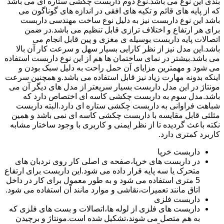
بندی این نوع می باشد.نوع دوم داربست چکشی ستاره ای می باشد
که از پایه های قائم و تکیه های افقی در اندازه های گوناگون می
باشد این نوع داربست نیز به دلیل نوع ساخت مهندسی داربست
برای هر ارتفاع و اختلاف ترازی قابل تنظیم می باشد.در ضمن
اتصالات پایه داربست بوسیله ی مغزی و پین قابل انجام می
باشد.این مدل نیز از نظر کارایی بسیار سهل و سرعت کار آن بالا
می باشد.بیشتر در نمای ساختمان ها هم از این نوع داربست استفاده
می شود و مهمترین مزایای آن حمل راحت به دلیل سبک بودن و
اینکه بدونه مهارت زیاد نیز قابل استفاده می باشد.و همچنین سرعت
مونتاژ در این مدل داربست بسیار سریعتر از مدل های دیگر آن می
باشد.مدل سوم به داربست چکشی کاسه ای اختصاص دارد که
شباهت فراوانی به داربست چکشی ستاره ای دارد.البته داربست
مثلثی قابل مقایسه با داربست چکشی کاسه ای نمی باشد و همین
نکته باعث گردیده تا از نظر ایمنی و کاربری با وجود ساختار مشابه
کاربرد کمتری دارد.
داربست خرپا
در داربست های خرپا،صفحه ی اصلی کار روی نردبان های
متحرک یا سه پایه قرار داده می شود.این داربست برای ارتفاع
5 متری استفاده می شود و به طور معمول برای کار در داخل
اتاق مانند تعمیرات،نقاشی و موارد مانند آن استفاده می شود.
داربست فلزی
داربست های فلزی از لوله ها،اتصالات و بست های فلزی که
به هم متصل می شوند،تشکیل شده است.مونتاژ و برچیدن