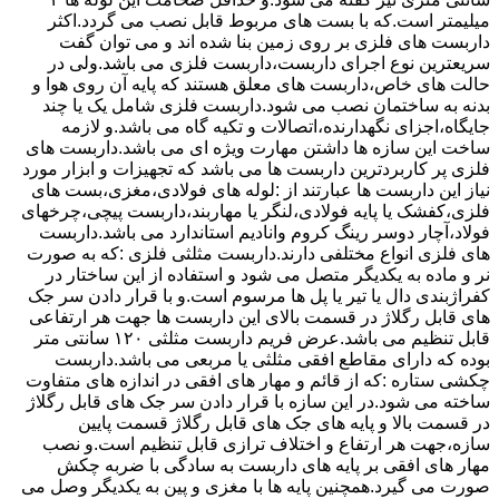
میلیمتر است.که با بست های مربوط قابل نصب می گردد.اکثر
داربست های فلزی بر روی زمین بنا شده اند و می توان گفت
سریعترین نوع اجرای داربست،داربست فلزی می باشد.ولی در
حالت های خاص،داربست های معلق هستند که پایه آن روی هوا و
بدنه به ساختمان نصب می شود.داربست فلزی شامل یک یا چند
جایگاه،اجزای نگهدارنده،اتصالات و تکیه گاه می باشد.و لازمه
ساخت این سازه ها داشتن مهارت ویژه ای می باشد.داربست های
فلزی پر کاربردترین داربست ها می باشد که تجهیزات و ابزار مورد
نیاز این داربست ها عبارتند از :لوله های فولادی،مغزی،بست های
فلزی،کفشک یا پایه فولادی،لنگر یا مهاربند،داربست پیچی،چرخهای
فولاد،آچار دوسر رینگ کروم وانادیم استاندارد می باشد.داربست
های فلزی انواع مختلفی دارند.داربست مثلثی فلزی :که به صورت
نر و ماده به یکدیگر متصل می شود و استفاده از این ساختار در
کفراژبندی دال یا تیر یا پل ها مرسوم است.و با قرار دادن سر جک
های قابل رگلاژ در قسمت بالای این داربست ها جهت هر ارتفاعی
قابل تنظیم می باشد.عرض فریم داربست مثلثی ۱۲۰ سانتی متر
بوده که دارای مقاطع افقی مثلثی یا مربعی می باشد.داربست
چکشی ستاره :که از قائم و مهار های افقی در اندازه های متفاوت
ساخته می شود.در این سازه با قرار دادن سر جک های قابل رگلاژ
در قسمت بالا و پایه های جک های قابل رگلاژ قسمت پایین
سازه،جهت هر ارتفاع و اختلاف ترازی قابل تنظیم است.و نصب
مهار های افقی بر پایه های داربست به سادگی با ضربه چکش
صورت می گیرد.همچنین پایه ها با مغزی و پین به یکدیگر وصل می