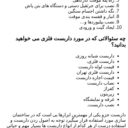
راه پله موقت کارگاهی
نصب برای جرثقیل دستی و دستگاه های بتن پاش
نگه داشتن اجسام سنگین
انبار و قفسه بندی موقت
نصب بیلبوردها و…
ایجاد گیت و ورودی
چه سئوالاتی که در مورد داربست فلزی می خواهید
بدانید؟
داربست شبانه روزی.
داربست فلزی،
قیمت لوله داربست
داربست فلزی تهران
قیمت اجاره داربست
نصاب داربست
کفراژ
زیربتون
غرفه و نمایشگاه
نصب داربست.
داربست جزو یکی از مهمترین ابزارها یی است که در ساختمان
سازی مورد استفاده قرار میگیرد توجه به اصول زدن داربست و
استفاده درست از هر کدام از انواع داربست ها بسیار مهم و حیاتی