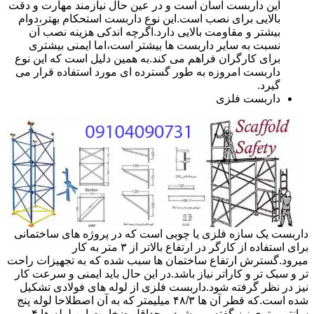
این داربست آسان است و در عین حال نیازمند مهارت و دقت
بالایی برای نصب است.این نوع داربست استحکام بهتر،دوام
بیشتر و مقاومت بالایی دارد.اگرچه اندکی هزینه نصب آن
نسبت به سایر داربست ها بیشتر است،اما ایمنی بیشتری
برای کارگران فراهم می کند.به همین دلیل است که این نوع
داربست امروزه به طور گسترده ای مورد استفاده قرار می
گیرد.
داربست فلزی
داربست یک سازه فلزی یا چوبی است که در پروژه های ساختمانی
برای استفاده از کارگر در ارتفاع بالاتر از ۳ متر به کار
میرود.گسترش ارتفاع ساختمان ها سبب شده که به تجهیزات راحت
تر و سبک تر و کاراتر نیاز باشد.در این حال باید ایمنی و سرعت کار
نیز در نظر گرفته شود.داربست فلزی از لوله های فولادی تشکیل
شده است.که قطر آن ها ۴۸/۳ میلیمتر که به آن اصطلاحا لوله پنج
سانتی متری نیز گفته می شود.و حداقل ضخامت این لوله ها ۴