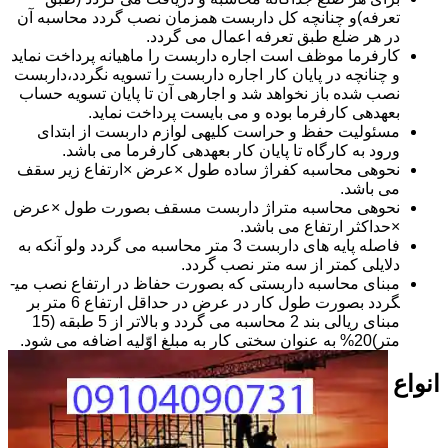
تعرفه)و چنانچه کل داربست همزمان نصب گردد محاسبه آن
در هر ضلع طبق تعرفه اعمال می گردد.
کارفرما موظف است اجاره داربست را ماهیانه پرداخت نماید
و چنانچه در پایان کار اجاره داربست را تسویه نگردد،داربست
نصب شده باز نخواهد شد و اجاره­ی آن تا پایان تسویه حساب
بعهده­ی کارفرما بوده و می بایست پرداخت نماید.
مسئولیت حفظ و حراست کلیه­ی لوازم داربست از ابتدای
ورود به کارگاه تا پایان کار بعهده­ی کارفرما می باشد.
نحوه­ی محاسبه کفراژ ساده طول ×عرض ×ارتفاع زیر سقف
می باشد.
نحوه­ی محاسبه متراژ داربست مسقف بصورت طول ×عرض
×حداکثر ارتفاع می باشد.
فاصله پایه های داربست 3 متر محاسبه می گردد ولو آنکه به
دلایلی کمتر از سه متر نصب گردد.
مبنای محاسبه داربستی که بصورت حفاظ در ارتفاع نصب می­
گردد بصورت طول کار در عرض در حداقل ارتفاع 6 متر بر
مبنای ریالی بند 2 محاسبه می گردد و بالاتر از 5 طبقه (15
متر)20% به عنوان سختی کار به مبلغ اوّلیه اضافه می شود.
انواع