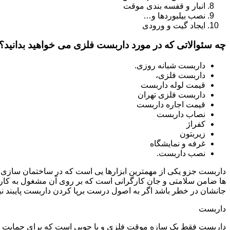
انبار و قفسه بندی موقت
نصب بیلبوردها و…
ایجاد گیت و ورودی
چه سئوالاتی که در مورد داربست فلزی می خواهید بدانید؟
داربست شبانه روزی.
داربست فلزی،
قیمت لوله داربست
داربست فلزی تهران
قیمت اجاره داربست
نصاب داربست
کفراژ
زیربتون
غرفه و نمایشگاه
نصب داربست.
داربست جزو یکی از مهمترین ابزارها یی است که در ساختمان سازی م
ها ضامن سلامتی و جان کارگرانی است که بر روی آن مشغول به کار 
جانشان در خطر باشد اگر به اصول درست برپا کردن داربست پایبند نب
داربست
داربست فقط یک سازه موقت فلزی و یا چوبی است که برای حمایت از س