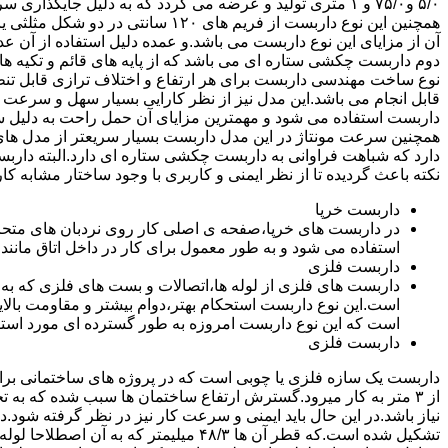
۵/۰ و۷۵/۰ و ۱ متری تولید و عرضه می گردد که به دلیل جایگ
همچنین این نوع داربست از فریم های ۰
آن از مزایای این نوع داربست می باشد.و عمده دلیل استفاده از آن عد
دوم داربست چکشی ستاره ای می باشد که از پایه های قائم و تکیه های
نوع ساخت مهندسی داربست برای هر ارتفاع و اختلاف ترازی قابل تنظ
قابل انجام می باشد.این مدل نیز از نظر کارایی بسیار سهل و سرعت کا
داربست استفاده می شود و مهمترین مزایای آن حمل راحت به دلیل سبک 
همچنین سرعت مونتاژ در این مدل داربست بسیار سریعتر از مدل ه
دارد که شباهت فراوانی به داربست چکشی ستاره ای دارد.البته دار
نکته باعث گردیده تا از نظر ایمنی و کاربری با وجود ساختار مشابه کار
داربست خرپا
استفاده می شود و به طور معمول برای کار در داخل اتاق مانند 
داربست فلزی
داربست های فلزی از لوله ها،اتصالات و بست های فلزی که به
است.این نوع داربست استحکام بهتر،دوام بیشتر و مقاومت بالای
است که این نوع داربست امروزه به طور گسترده ای مورد استفا
داربست فلزی
داربست یک سازه فلزی یا چوبی است که در پروژه های ساختمانی برای اس
از ۳ متر به کار میرود.گسترش ارتفاع ساختمان ها سبب شده که به ت
نیاز باشد.در این حال باید ایمنی و سرعت کار نیز در نظر گرفته شود.
تشکیل شده است.که قطر آن ها ۴۸/۳ میلیمتر که ب