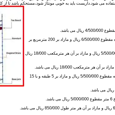
استفاده می شود.داربست باید به خوبی مونتاژ شود،مستحکم باشد تا از 
2-اجاره داربست یک ماه های زیر دویست مترمربع و یا کمتر از یک ماه مقطوع 6/500/000 ریال و مازاد بر 200 مترمربع بر
3-اجاره داربست یک ماه کلراژ ساده بدون سقف تا 200 مترمکعب 5/500/000 ریال و مازاد بر آن هر مترمکعب 18/000 ریال
5-اجاره یک ماه چاهک آسانسور به ابعاد 1×1 تا ارتفاع 15 متر با 5 طبقه مقطوع 5/500/000 ریال و مازاد بر 5 طبقه و با 15