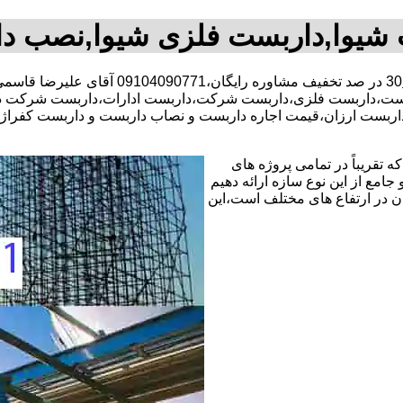
شیوا,داربست فلزی شیوا,نصب د
30 در صد تخفیف مشاوره رایگان،09104090771 آقای علیرضا قاسمی شبانه روزی کارگران مجرب،داربست محدوده شیوا،
ست،داربست فلزی،داربست شرکت،داربست ادارات،داربست شرکت در شیو
اربست ارزان،قیمت اجاره داربست و نصاب داربست و داربست کفراژ
 تقریباً در تمامی پروژه های
جامع از این نوع سازه ارائه دهیم
ن در ارتفاع های مختلف است،این