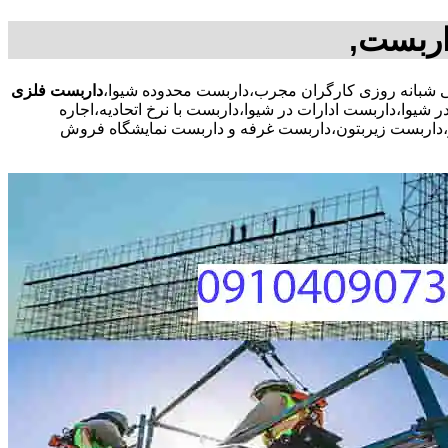
اربست,
داربست فلزی
ا،داربست ادارات در شیوا،داربست با نرخ اتحادیه،اجاره
،داربست زیربتون،داربست غرفه و داربست نمایشگاه فروش