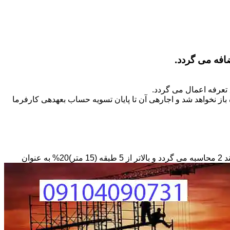
تعرفه اعمال می گردد.
ز نخواهد شد و اجاره­ی آن تا پایان تسویه حساب بعهده­ی کارفرما
مبنای محاسبه داربستی که بصورت حفاظ در ارتفاع نصب می­گردد بصورت طول کار در عرض در حداقل ارتفاع 6 متر بر مبنای ریالی بند 2 محاسبه می گردد و بالاتر از 5 طبقه (15 متر)20% به عنوان