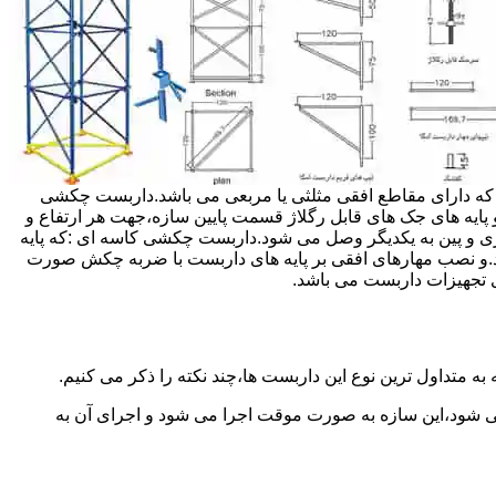
داربست ها جهت هر ارتفاعی قابل تنظیم می باشد.عرض فریم داربست مثلثی ۱۲۰ سانتی متر بوده که دارای مقاطع افقی مثلثی یا مربعی می باشد.داربست چکشی
و پایه های جک های قابل رگلاژ قسمت پایین سازه،جهت هر ارتفاع و
زی و پین به یکدیگر وصل می شود.داربست چکشی کاسه ای :که پایه
اشد.و نصب مهارهای افقی بر پایه های داربست با ضربه چکش صورت
 تجهیزات داربست می باشد.
به متداول ترین نوع این داربست ها،چند نکته را ذکر می کنیم.
می شود،این سازه به صورت موقت اجرا می شود و اجرای آن به