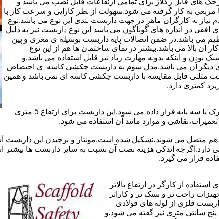
ذاری سرجک های قابل رگلاژ برای تمامی ارتفاعات قابل نصب می باشد و
۱۲ سانتی در دو شکل مثلثی یا مربعی به کار گرفته می شود.سهولت از نظر کارایی و سرعت کار با
م نیاز به کارگران ماهر در جهت داربست بندی این نوع می باشد.نوع
 افقی در اندازه های گوناگون می باشد این نوع داربست نیز به دلیل
یم می باشد.در ضمن اتصالات پایه داربست بوسیله ی مغزی و پین
ر آن بالا می باشد.بیشتر در نمای ساختمان ها هم از این نوع
بودن و اینکه بدونه مهارت زیاد نیز قابل استفاده می باشد.و
ای دیگر آن می باشد.مدل سوم به داربست چکشی کاسه ای اختصاص
بست مثلثی قابل مقایسه با داربست چکشی کاسه ای نمی باشد و همین
برد کمتری دارد.
در داربست های خرپا،صفحه ی اصلی کار روی نردبان های متحرک یا سه پایه قرار داده می شود.این داربست برای ارتفاع 5 متری
تعمیرات،نقاشی و موارد مانند آن استفاده می شود.
 هم متصل می شوند،تشکیل شده است.مونتاژ و برچیدن این داربست آس
ی دارد.اگرچه اندکی هزینه نصب آن نسبت به سایر داربست ها بیشتر ا
ده قرار می گیرد.
تفاده از کارگر در ارتفاع بالاتر
جهیزات راحت تر و سبک تر و کاراتر
داربست فلزی از لوله های فولادی
ه آن اصطلاحا لوله پنج سانتی متری نیز گفته می شود.و