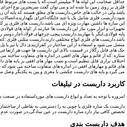
حداقل ضخامت این لوله ها ۴ میلیمتر است.که با بست 
فلزی بر روی زمین بنا شده اند و می توان گفت سریعترین نوع اجرا
باشد.ولی در حالت های خاص،داربست های معلق هستند که پایه آن رو
شود.داربست فلزی شامل یک یا چند جایگاه،اجزای نگهدارنده،اتصالات 
این سازه ها داشتن مهارت ویژه ای می باشد.داربست های فلزی پر کا
تجهیزات و ابزار مورد نیاز این داربست ها عبارتند از :لوله های فو
پایه فولادی،لنگر یا مهاربند،داربست پیچی،چرخهای فولاد،آچار دوسر ری
باشد.داربست های فلزی انواع مختلفی دارند.داربست مثلثی فلزی :که 
متصل می شود و استفاده از این ساختار در کفراژبندی دال یا تیر یا پ
ستاره :که از قائم و مهار های افقی در اندازه های متفاوت ساخته می
اختلاف ترازی قابل تنظیم است.و نصب مهار های افقی بر پایه های 
های قائم و مهارهای افقی در اندازه های متفاوت ساخته می شود.که 
می گیرد.و پایه های داربست چکشی با مغزی و پین به یکدیگر وصل م
کاربرد داربست در تبلیغات
امروزه با توجه به تعداد و انواع داربست های مورداستفاده در صنعت سا
داربست یک سازه فلزی یا چوبی به را دسترسی به نقاطی از ساختمان 
تخصص کافی نیاز دارد.سازه داربست در عین سادگی،در صورت عدم ر
هدف داربست بندی