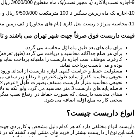
9-اجاره نصب پلاکارد (با مجوز نصب)یک ماه مقطوع 3/000/000 ریال می باشد.
10-اجاره یک ماه زیربتن سنگین تا 100 مترمکعب 9/500/000 ریال و مازاد بر آن هر مترمکعب 85/000 ریال می باشد.
11-محاسبه متراژ داربست بغل کارها (بام های مجاور)از کف زمین محاسبه می گردد.
قیمت داربست فوق صرفاً جهت شهر تهران می باشند و تا 20 کیلومتر خارج از شهر تهران 20% به قیمت های فوق اضافه می گردد
برای ماه های بعد طبق ماه اوّل محاسبه می گردد.
برای هر ضلع جداگانه محاسبه و دریافت می گردد (طبق تعرفه
کارفرما موظف است اجاره داربست را ماهیانه پرداخت نماید و چ
بوده و می بایست پرداخت نماید.
مسئولیت حفظ و حراست کلیه­ی لوازم داربست از ابتدای ورود به 
نحوه­ی محاسبه کفراژ ساده طول ×عرض ×ارتفاع زیر سقف می
نحوه­ی محاسبه متراژ داربست مسقف بصورت طول ×عرض ×حدا
فاصله پایه های داربست 3 متر محاسبه می گردد ولو آنکه به دلایلی کمتر از سه متر نصب گردد.
سختی کار به مبلغ اوّلیه اضافه می شود.
انواع داربست چیست؟
داربست انواع مختلفی دارد که هر کدام دلیل مشخص و کاربردی جهت 
باشد.این نوع از داربست بیشتر از فریم های مثلثی ایجاد گشته که در 