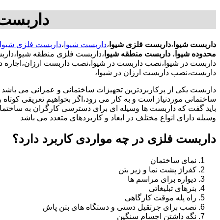
داربست 
داربست شیوا
،
داربست فلزی شیوا
،
داربست شیوا
،
داربست فلزی شیوا
محدوده شیوا
،
داربست منطقه شیوا
،داربست فلزی منطقه شیوا،دارب
داربست در شیوا،نصب داربست در شیوا،نصب داربست ارزان،اجاره د
داربست،نصب داربست ارزان در شیوا،
داربست یکی از پرکاربردترین تجهیزات ساختمانی و عمرانی می باشد که
ساختمانی موردنیاز است و به کار می رود،اگر بخواهیم تعریفی کوتاه و 
باید گفت که داربست ها وسیله ای برای دسترسی کارگران به ساختما
وسیله دارای انواع مختلف در ابعاد و کاربردهای متعدد می باشد
داربست فلزی در چه مواردی کاربرد دارد؟
نمای ساختمان
کفراژ پشت نما و زیر بتن
دیواره برای مراسم ها
بنرهای تبلیغاتی
راه پله موقت کارگاهی
نصب برای جرثقیل دستی و دستگاه های بتن پاش
نگه داشتن اجسام سنگین