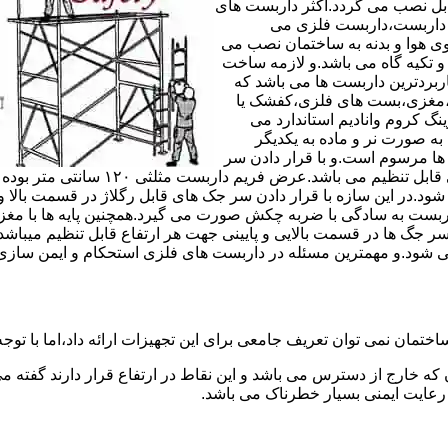
های مربوط قابل نصب می گردد.اکثر داربست های
ی داربست،داربست فلزی می
ی هوا و بدنه به ساختمان نصب می
و تکیه گاه می باشد.و لازمه ساخت
ربردترین داربست ها می باشد که
لادی،مغزی،بست های فلزی،کفشک یا
نگ کروم وانادیم استاندارد می
به صورت نر و ماده به یکدیگر
ل ها مرسوم است.و با قرار دادن سر
جک های قابل رگلاژ در قسمت بالای این 
 شود.در این سازه با قرار دادن سر جک های قابل رگلاژ در قسمت بالا 
داربست به سادگی با ضربه چکش صورت می گیرد.همچنین پایه ها با مغ
سر جگ ها در قسمت بالایی و پایینی جهت هر ارتفاع قابل تنظیم میب
ی شود.و مهمترین مسئله در داربست های فلزی استحکام و ایمن سازی
ختمان نمی توان تعریف جامعی برای این تجهیزات ارائه داد،اما با توجه 
که خارج از دسترس می باشد و این نقاط در ارتفاع قرار دارند گفته 
عایت ایمنی بسیار خطرناک می باشد.