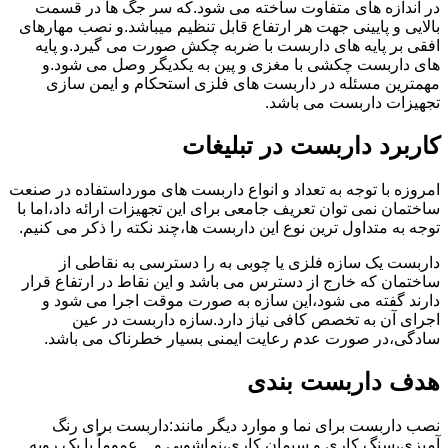
در اندازه های متفاوت ساخته می شود.که سر جگ ها در قسمت
بالایی و پایینی جهت هر ارتفاع قابل تنظیم میباشد.و نصب مهارهای
افقی بر پایه های داربست با ضربه چکش صورت می گیرد.و پایه
های داربست چکشی با مغزی و پین به یکدیگر وصل می شود.و
مهمترین مسئله در داربست های فلزی استحکام و ایمن سازی
تجهیزات داربست می باشد.
کاربرد داربست در تبلیغات
امروزه با توجه به تعداد و انواع داربست های مورداستفاده در صنعت
ساختمان نمی توان تعریف جامعی برای این تجهیزات ارائه داد،اما با
توجه به متداول ترین نوع این داربست ها،چند نکته را ذکر می کنیم.
داربست یک سازه فلزی یا چوبی به را دسترسی به نقاطی از
ساختمان که خارج از دسترس می باشد و این نقاط در ارتفاع قرار
دارند گفته می شود،این سازه به صورت موقت اجرا می شود و
اجرای آن به تخصص کافی نیاز دارد.سازه داربست در عین
سادگی،در صورت عدم رعایت ایمنی بسیار خطرناک می باشد.
هدف داربست بندی
نصب داربست برای نما و موارد دیگر مانند:داربست برای رنگ
آمیزی،سنگ کاری و سیمان کاری،نماشویی و…عموماً با یک رویه