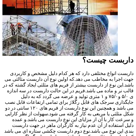
داربست چیست؟
داربست انواع مختلفی دارد که هر کدام دلیل مشخص و کاربردی
جهت اجرا به مخاطب می دهد.که اولین نوع آن داربست مثالثی می
باشد.این نوع از داربست بیشتر از فریم های مثلثی ایجاد گشته که در
قالب نر و ماده می باشد.فریم در این حالت داربست در سه اندازه
ی ۵/۰ و۷۵/۰ و ۱ متری تولید و عرضه می گردد که به دلیل
جایگذاری سرجک های قابل رگلاژ برای تمامی ارتفاعات قابل نصب
می باشد و همچنین این نوع داربست از فریم های ۱۲۰ سانتی در دو
شکل مثلثی یا مربعی به کار گرفته می شود.سهولت از نظر کارایی
و سرعت کار با آن از مزایای این نوع داربست می باشد.و عمده
دلیل استفاده از آن عدم نیاز به کارگران ماهر در جهت داربست
بندی این نوع می باشد.نوع دوم داربست چکشی ستاره ای می باشد