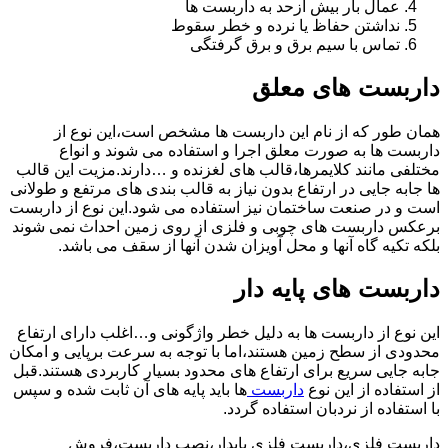
عمال بار بیش ازحد به داربست ها
نداشتن حفاظ یا نرده و خطر سقوط
تماس با سیم برق و برق گرفتگی
داربست های معلق
همان طور که از نام این داربست ها مشخص است،این نوع از
داربست ها به صورت معلق اجرا و استفاده می شوند و انواع
مختلفی مانند کلایمرها،قالب های لغزنده و …دارند.مزیت این قالب
ها جابه جایی در ارتفاع بدون نیاز به قالب بندی های مرتفع و طولانی
است و در صنعت ساختمان نیز استفاده می شود.این نوع از داربست
برعکس داربست های چوبی و فلزی از روی زمین احداث نمی شوند
بلکه تکیه گاه آنها و محل آویزان شدن آنها از سقف می باشد.
داربست های پایه دار
این نوع از داربست ها به دلیل خطر واژگونی و…اغلب دارای ارتفاع
محدودی از سطح زمین هستند،اما با توجه به سرعت برپایی و امکان
جابه جایی سریع برای ارتفاع های محدود بسیار کاربردی هستند.قبل
از استفاده از این نوع
داربست
ها باید پایه های آن ثابت شده و سپس
با استفاده از نردبان استفاده گردد.
داربست فلزی،داربست فلزی پایدار،نصب داربست،فروش