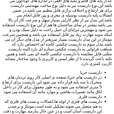
که از پایه های قائم و تکیه های افقی در اندازه های گوناگون می
باشد این نوع داربست نیز به دلیل نوع ساخت مهندسی داربست
برای هر ارتفاع و اختلاف ترازی قابل تنظیم می باشد.در ضمن
اتصالات پایه داربست بوسیله ی مغزی و پین قابل انجام می
باشد.این مدل نیز از نظر کارایی بسیار سهل و سرعت کار آن بالا
می باشد.بیشتر در نمای ساختمان ها هم از این نوع داربست استفاده
می شود و مهمترین مزایای آن حمل راحت به دلیل سبک بودن و
اینکه بدونه مهارت زیاد نیز قابل استفاده می باشد.و همچنین سرعت
مونتاژ در این مدل داربست بسیار سریعتر از مدل های دیگر آن می
باشد.مدل سوم به داربست چکشی کاسه ای اختصاص دارد که
شباهت فراوانی به داربست چکشی ستاره ای دارد.البته داربست
مثلثی قابل مقایسه با داربست چکشی کاسه ای نمی باشد و همین
نکته باعث گردیده تا از نظر ایمنی و کاربری با وجود ساختار مشابه
کاربرد کمتری دارد.
داربست خرپا
در داربست های خرپا،صفحه ی اصلی کار روی نردبان های
متحرک یا سه پایه قرار داده می شود.این داربست برای ارتفاع
5 متری استفاده می شود و به طور معمول برای کار در داخل
اتاق مانند تعمیرات،نقاشی و موارد مانند آن استفاده می شود.
داربست فلزی
داربست های فلزی از لوله ها،اتصالات و بست های فلزی که
به هم متصل می شوند،تشکیل شده است.مونتاژ و برچیدن
این داربست آسان است و در عین حال نیازمند مهارت و دقت