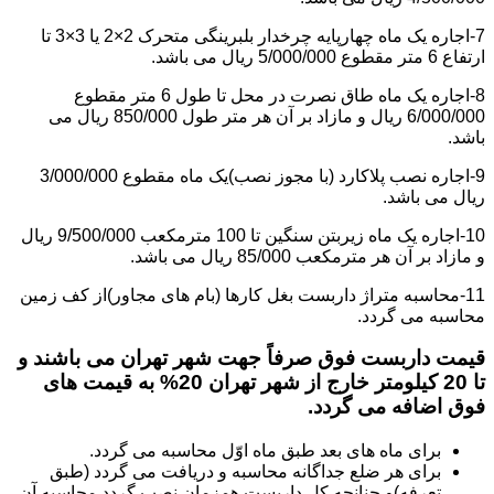
7-اجاره یک ماه چهارپایه چرخدار بلبرینگی متحرک 2×2 یا 3×3 تا
ارتفاع 6 متر مقطوع 5/000/000 ریال می باشد.
8-اجاره یک ماه طاق نصرت در محل تا طول 6 متر مقطوع
6/000/000 ریال و مازاد بر آن هر متر طول 850/000 ریال می
باشد.
9-اجاره نصب پلاکارد (با مجوز نصب)یک ماه مقطوع 3/000/000
ریال می باشد.
10-اجاره یک ماه زیربتن سنگین تا 100 مترمکعب 9/500/000 ریال
و مازاد بر آن هر مترمکعب 85/000 ریال می باشد.
11-محاسبه متراژ داربست بغل کارها (بام های مجاور)از کف زمین
محاسبه می گردد.
قیمت داربست فوق صرفاً جهت شهر تهران می باشند و
تا 20 کیلومتر خارج از شهر تهران 20% به قیمت های
فوق اضافه می گردد.
برای ماه های بعد طبق ماه اوّل محاسبه می گردد.
برای هر ضلع جداگانه محاسبه و دریافت می گردد (طبق
تعرفه)و چنانچه کل داربست همزمان نصب گردد محاسبه آن