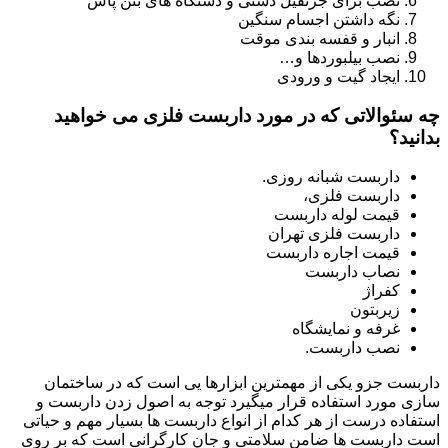
نصب برای جرثقیل دستی و دستگاه های بتن پاش
نگه داشتن اجسام سنگین
انبار و قفسه بندی موقت
نصب بیلبوردها و…
ایجاد گیت و ورودی
چه سئوالاتی که در مورد داربست فلزی می خواهید
بدانید؟
داربست شبانه روزی.
داربست فلزی،
قیمت لوله داربست
داربست فلزی تهران
قیمت اجاره داربست
نصاب داربست
کفراژ
زیربتون
غرفه و نمایشگاه
نصب داربست.
داربست جزو یکی از مهمترین ابزارها یی است که در ساختمان
سازی مورد استفاده قرار میگیرد توجه به اصول زدن داربست و
استفاده درست از هر کدام از انواع داربست ها بسیار مهم و حیاتی
است داربست ها ضامن سلامتی و جان کارگرانی است که بر روی