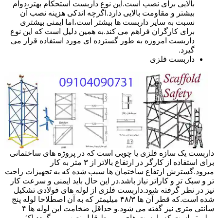
بالایی برای نصب است.این نوع داربست استحکام بهتر،دوام
بیشتر و مقاومت بالایی دارد.اگرچه اندکی هزینه نصب آن
نسبت به سایر داربست ها بیشتر است،اما ایمنی بیشتری
برای کارگران فراهم می کند.به همین دلیل است که این نوع
داربست امروزه به طور گسترده ای مورد استفاده قرار می
گیرد.
داربست فلزی
داربست یک سازه فلزی یا چوبی است که در پروژه های ساختمانی
برای استفاده از کارگر در ارتفاع بالاتر از ۳ متر به کار
میرود.گسترش ارتفاع ساختمان ها سبب شده که به تجهیزات راحت
تر و سبک تر و کاراتر نیاز باشد.در این حال باید ایمنی و سرعت کار
نیز در نظر گرفته شود.داربست فلزی از لوله های فولادی تشکیل
شده است.که قطر آن ها ۴۸/۳ میلیمتر که به آن اصطلاحا لوله پنج
سانتی متری نیز گفته می شود.و حداقل ضخامت این لوله ها ۴
میلیمتر است.که با بست های مربوط قابل نصب می گردد.اکثر