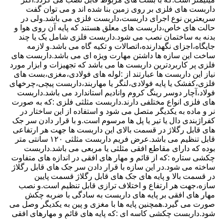
داربست های فلزی بر روی زمین بنا شده اند و می توان گفت
سریعترین نوع اجرای داربست،داربست فلزی می باشد.ولی در
حالت های خاص،داربست های معلق هستند که پایه آن روی هوا و
بدنه به ساختمان نصب می شود.داربست فلزی شامل یک یا چند
جایگاه،اجزای نگهدارنده،اتصالات و تکیه گاه می باشد.و لازمه
ساخت این سازه ها داشتن مهارت ویژه ای می باشد.داربست های
فلزی پر کاربردترین داربست ها می باشد که تجهیزات و ابزار مورد
نیاز این داربست ها عبارتند از :لوله های فولادی،مغزی،بست های
فلزی،کفشک یا پایه فولادی،لنگر یا مهاربند،داربست پیچی،چرخهای
فولاد،آچار دوسر رینگ کروم وانادیم استاندارد می باشد.داربست
های فلزی انواع مختلفی دارند.داربست مثلثی فلزی :که به صورت
نر و ماده به یکدیگر متصل می شود و استفاده از این ساختار در
کفراژبندی دال یا تیر یا پل ها مرسوم است.و با قرار دادن سر جک
های قابل رگلاژ در قسمت بالای این داربست ها جهت هر ارتفاعی
قابل تنظیم می باشد.عرض فریم داربست مثلثی ۱۲۰ سانتی متر
بوده که دارای مقاطع افقی مثلثی یا مربعی می باشد.داربست
چکشی ستاره :که از قائم و مهار های افقی در اندازه های متفاوت
ساخته می شود.در این سازه با قرار دادن سر جک های قابل رگلاژ
در قسمت بالا و پایه های جک های قابل رگلاژ قسمت پایین
سازه،جهت هر ارتفاع و اختلاف ترازی قابل تنظیم است.و نصب
مهار های افقی بر پایه های داربست به سادگی با ضربه چکش
صورت می گیرد.همچنین پایه ها با مغزی و پین به یکدیگر وصل می
شود.داربست چکشی کاسه ای :که پایه های قائم و مهارهای افقی