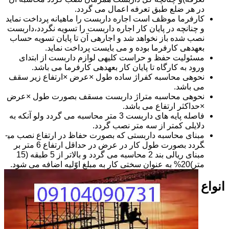
در هر ضلع طبق تعرفه اعمال می گردد.
کارفرما موظف است اجاره داربست را ماهیانه پرداخت نماید
و چنانچه در پایان کار اجاره داربست را تسویه نگردد،داربست
نصب شده باز نخواهد شد و اجاره­ی آن تا پایان تسویه حساب
بعهده­ی کارفرما بوده و می بایست پرداخت نماید.
مسئولیت حفظ و حراست کلیه­ی لوازم داربست از ابتدای
ورود به کارگاه تا پایان کار بعهده­ی کارفرما می باشد.
نحوه­ی محاسبه کفراژ ساده طول ×عرض ×ارتفاع زیر سقف
می باشد.
نحوه­ی محاسبه متراژ داربست مسقف بصورت طول ×عرض
×حداکثر ارتفاع می باشد.
فاصله پایه های داربست 3 متر محاسبه می گردد ولو آنکه به
دلایلی کمتر از سه متر نصب گردد.
مبنای محاسبه داربستی که بصورت حفاظ در ارتفاع نصب می­
گردد بصورت طول کار در عرض در حداقل ارتفاع 6 متر بر
مبنای ریالی بند 2 محاسبه می گردد و بالاتر از 5 طبقه (15
متر)20% به عنوان سختی کار به مبلغ اوّلیه اضافه می شود.
انواع