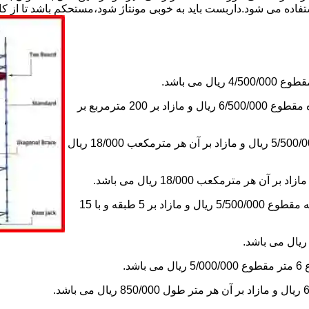
استفاده می شود.داربست باید به خوبی مونتاژ شود،مستحکم باشد تا از 
2-اجاره داربست یک ماه های زیر دویست مترمربع و یا کمتر از یک ماه مقطوع 6/500/000 ریال و مازاد بر 200 مترمربع بر
3-اجاره داربست یک ماه کلراژ ساده بدون سقف تا 200 مترمکعب 5/500/000 ریال و مازاد بر آن هر مترمکعب 18/000 ریال
5-اجاره یک ماه چاهک آسانسور به ابعاد 1×1 تا ارتفاع 15 متر با 5 طبقه مقطوع 5/500/000 ریال و مازاد بر 5 طبقه و با 15