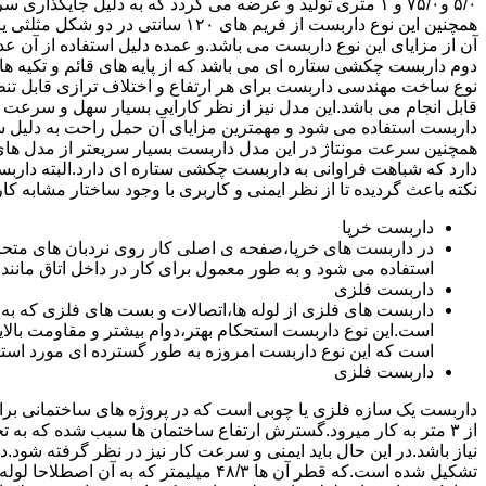
۵/۰ و۷۵/۰ و ۱ متری تولید و عرضه می گردد که به دلیل جایگ
همچنین این نوع داربست از فریم های ۰
آن از مزایای این نوع داربست می باشد.و عمده دلیل استفاده از آن عد
دوم داربست چکشی ستاره ای می باشد که از پایه های قائم و تکیه های
نوع ساخت مهندسی داربست برای هر ارتفاع و اختلاف ترازی قابل تنظ
قابل انجام می باشد.این مدل نیز از نظر کارایی بسیار سهل و سرعت کا
داربست استفاده می شود و مهمترین مزایای آن حمل راحت به دلیل سبک 
همچنین سرعت مونتاژ در این مدل داربست بسیار سریعتر از مدل ه
دارد که شباهت فراوانی به داربست چکشی ستاره ای دارد.البته دار
نکته باعث گردیده تا از نظر ایمنی و کاربری با وجود ساختار مشابه کار
داربست خرپا
استفاده می شود و به طور معمول برای کار در داخل اتاق مانند 
داربست فلزی
داربست های فلزی از لوله ها،اتصالات و بست های فلزی که به
است.این نوع داربست استحکام بهتر،دوام بیشتر و مقاومت بالای
است که این نوع داربست امروزه به طور گسترده ای مورد استفا
داربست فلزی
داربست یک سازه فلزی یا چوبی است که در پروژه های ساختمانی برای اس
از ۳ متر به کار میرود.گسترش ارتفاع ساختمان ها سبب شده که به ت
نیاز باشد.در این حال باید ایمنی و سرعت کار نیز در نظر گرفته شود.
تشکیل شده است.که قطر آن ها ۴۸/۳ میلیمتر که ب