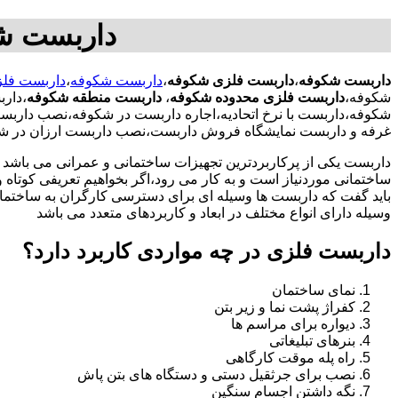
داربست ش
داربست شکوفه
،
داربست فلزی شکوفه
،
داربست شکوفه
،
داربست فل
شکوفه،
داربست فلزی محدوده شکوفه
،
داربست منطقه شکوفه
،دار
شکوفه،داربست با نرخ اتحادیه،اجاره داربست در شکوفه،نصب دارب
غرفه و داربست نمایشگاه فروش داربست،نصب داربست ارزان در ش
داربست یکی از پرکاربردترین تجهیزات ساختمانی و عمرانی می باشد که
ساختمانی موردنیاز است و به کار می رود،اگر بخواهیم تعریفی کوتاه و 
باید گفت که داربست ها وسیله ای برای دسترسی کارگران به ساختما
وسیله دارای انواع مختلف در ابعاد و کاربردهای متعدد می باشد
داربست فلزی در چه مواردی کاربرد دارد؟
نمای ساختمان
کفراژ پشت نما و زیر بتن
دیواره برای مراسم ها
بنرهای تبلیغاتی
راه پله موقت کارگاهی
نصب برای جرثقیل دستی و دستگاه های بتن پاش
نگه داشتن اجسام سنگین