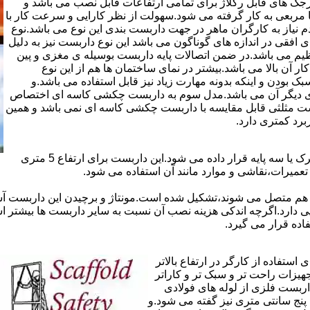
ذاری سرجک های قابل رگلاژ برای تمامی ارتفاعات قابل نصب می باشد و
۱۲ سانتی در دو شکل مثلثی یا مربعی به کار گرفته می شود.سهولت از نظر کارایی و سرعت کار با
م نیاز به کارگران ماهر در جهت داربست بندی این نوع می باشد.نوع
 افقی در اندازه های گوناگون می باشد این نوع داربست نیز به دلیل
یم می باشد.در ضمن اتصالات پایه داربست بوسیله ی مغزی و پین
ر آن بالا می باشد.بیشتر در نمای ساختمان ها هم از این نوع
بودن و اینکه بدونه مهارت زیاد نیز قابل استفاده می باشد.و
ای دیگر آن می باشد.مدل سوم به داربست چکشی کاسه ای اختصاص
بست مثلثی قابل مقایسه با داربست چکشی کاسه ای نمی باشد و همین
برد کمتری دارد.
در داربست های خرپا،صفحه ی اصلی کار روی نردبان های متحرک یا سه پایه قرار داده می شود.این داربست برای ارتفاع 5 متری
تعمیرات،نقاشی و موارد مانند آن استفاده می شود.
 هم متصل می شوند،تشکیل شده است.مونتاژ و برچیدن این داربست آس
ی دارد.اگرچه اندکی هزینه نصب آن نسبت به سایر داربست ها بیشتر ا
ده قرار می گیرد.
تفاده از کارگر در ارتفاع بالاتر
جهیزات راحت تر و سبک تر و کاراتر
داربست فلزی از لوله های فولادی
ه آن اصطلاحا لوله پنج سانتی متری نیز گفته می شود.و