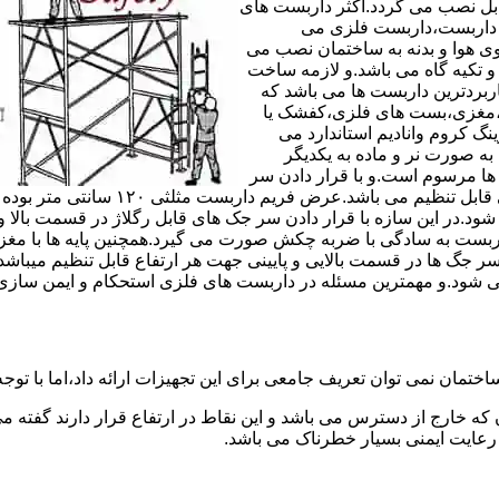
های مربوط قابل نصب می گردد.اکثر داربست های
ی داربست،داربست فلزی می
ی هوا و بدنه به ساختمان نصب می
و تکیه گاه می باشد.و لازمه ساخت
ربردترین داربست ها می باشد که
لادی،مغزی،بست های فلزی،کفشک یا
نگ کروم وانادیم استاندارد می
به صورت نر و ماده به یکدیگر
ل ها مرسوم است.و با قرار دادن سر
جک های قابل رگلاژ در قسمت بالای این 
 شود.در این سازه با قرار دادن سر جک های قابل رگلاژ در قسمت بالا 
داربست به سادگی با ضربه چکش صورت می گیرد.همچنین پایه ها با مغ
سر جگ ها در قسمت بالایی و پایینی جهت هر ارتفاع قابل تنظیم میب
ی شود.و مهمترین مسئله در داربست های فلزی استحکام و ایمن سازی
ختمان نمی توان تعریف جامعی برای این تجهیزات ارائه داد،اما با توجه 
که خارج از دسترس می باشد و این نقاط در ارتفاع قرار دارند گفته 
عایت ایمنی بسیار خطرناک می باشد.