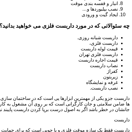
انبار و قفسه بندی موقت
نصب بیلبوردها و…
ایجاد گیت و ورودی
چه سئوالاتی که در مورد داربست فلزی می خواهید بدانید؟
داربست شبانه روزی.
داربست فلزی،
قیمت لوله داربست
داربست فلزی تهران
قیمت اجاره داربست
نصاب داربست
کفراژ
زیربتون
غرفه و نمایشگاه
نصب داربست.
داربست جزو یکی از مهمترین ابزارها یی است که در ساختمان سازی م
ها ضامن سلامتی و جان کارگرانی است که بر روی آن مشغول به کار 
جانشان در خطر باشد اگر به اصول درست برپا کردن داربست پایبند نب
داربست
داربست فقط یک سازه موقت فلزی و یا چوبی است که برای حمایت از س