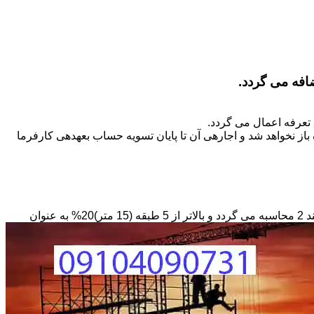
تعرفه اعمال می گردد.
ز نخواهد شد و اجاره­ی آن تا پایان تسویه حساب بعهده­ی کارفرما
مبنای محاسبه داربستی که بصورت حفاظ در ارتفاع نصب می­گردد بصورت طول کار در عرض در حداقل ارتفاع 6 متر بر مبنای ریالی بند 2 محاسبه می گردد و بالاتر از 5 طبقه (15 متر)20% به عنوان