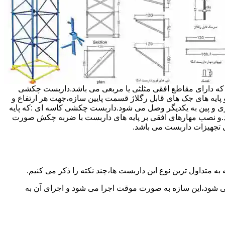
داربست ها جهت هر ارتفاعی قابل تنظیم می باشد.عرض فریم داربست مثلثی ۱۲۰ سانتی متر بوده که دارای مقاطع افقی مثلثی یا مربعی می باشد.داربست چکشی
و پایه های جک های قابل رگلاژ قسمت پایین سازه،جهت هر ارتفاع و
زی و پین به یکدیگر وصل می شود.داربست چکشی کاسه ای :که پایه
اشد.و نصب مهارهای افقی بر پایه های داربست با ضربه چکش صورت
 تجهیزات داربست می باشد.
به متداول ترین نوع این داربست ها،چند نکته را ذکر می کنیم.
می شود،این سازه به صورت موقت اجرا می شود و اجرای آن به