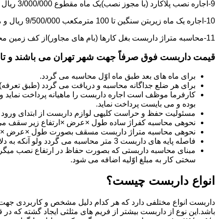
9-اجاره نصب پلاکارد (با مجوز نصب)یک ماه مقطوع 3/000/000 ریال می باشد.
10-اجاره یک ماه زیربتن سنگین تا 100 مترمکعب 9/500/000 ریال و مازاد بر آن هر مترمکعب 85/000 ریال می باشد.
11-محاسبه متراژ داربست بغل کارها (بام های مجاور)از کف زمین محاسبه می گردد.
قیمت داربست فوق صرفاً جهت شهر تهران می باشند و تا 20 کیلومتر خارج از شهر تهران 20% به قیمت های فوق اضافه می گردد
برای ماه های بعد طبق ماه اوّل محاسبه می گردد.
برای هر ضلع جداگانه محاسبه و دریافت می گردد (طبق تعرفه
کارفرما موظف است اجاره داربست را ماهیانه پرداخت نماید و چ
بوده و می بایست پرداخت نماید.
مسئولیت حفظ و حراست کلیه­ی لوازم داربست از ابتدای ورود به 
نحوه­ی محاسبه کفراژ ساده طول ×عرض ×ارتفاع زیر سقف می
نحوه­ی محاسبه متراژ داربست مسقف بصورت طول ×عرض ×حدا
فاصله پایه های داربست 3 متر محاسبه می گردد ولو آنکه به دلایلی کمتر از سه متر نصب گردد.
سختی کار به مبلغ اوّلیه اضافه می شود.
انواع داربست چیست؟
داربست انواع مختلفی دارد که هر کدام دلیل مشخص و کاربردی جهت 
باشد.این نوع از داربست بیشتر از فریم های مثلثی ایجاد گشته که در 