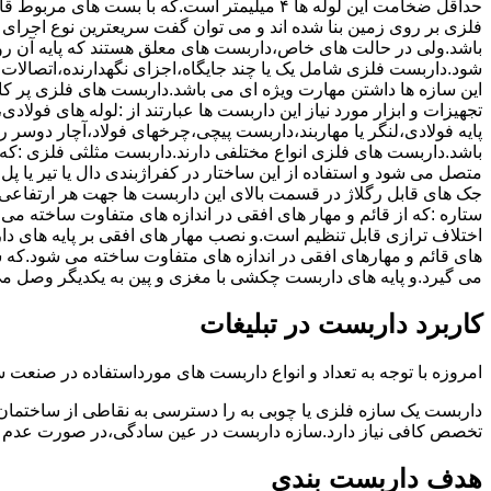
حداقل ضخامت این لوله ها ۴ میلیمتر است.که با بست 
فلزی بر روی زمین بنا شده اند و می توان گفت سریعترین نوع اجرا
باشد.ولی در حالت های خاص،داربست های معلق هستند که پایه آن رو
شود.داربست فلزی شامل یک یا چند جایگاه،اجزای نگهدارنده،اتصالات 
این سازه ها داشتن مهارت ویژه ای می باشد.داربست های فلزی پر کا
تجهیزات و ابزار مورد نیاز این داربست ها عبارتند از :لوله های فو
پایه فولادی،لنگر یا مهاربند،داربست پیچی،چرخهای فولاد،آچار دوسر ری
باشد.داربست های فلزی انواع مختلفی دارند.داربست مثلثی فلزی :که 
متصل می شود و استفاده از این ساختار در کفراژبندی دال یا تیر یا پ
ستاره :که از قائم و مهار های افقی در اندازه های متفاوت ساخته می
اختلاف ترازی قابل تنظیم است.و نصب مهار های افقی بر پایه های 
های قائم و مهارهای افقی در اندازه های متفاوت ساخته می شود.که 
می گیرد.و پایه های داربست چکشی با مغزی و پین به یکدیگر وصل م
کاربرد داربست در تبلیغات
امروزه با توجه به تعداد و انواع داربست های مورداستفاده در صنعت سا
داربست یک سازه فلزی یا چوبی به را دسترسی به نقاطی از ساختمان 
تخصص کافی نیاز دارد.سازه داربست در عین سادگی،در صورت عدم ر
هدف داربست بندی