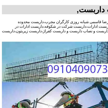
داربست,
 مشاوره رایگان،09104090771 آقای علیرضا قاسمی شبانه روزی کارگران مجرب،داربست محدوده
ست ادارات،داربست شرکت در شکوفه،داربست ادارات در
داربست و نصاب داربست و داربست کفراژ،داربست زیربتون،داربست