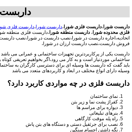
داربست 
داربست شورا
،
داربست فلزی شورا
،
داربست شورا
،
داربست فلزی شور
فلزی محدوده شورا
،
داربست منطقه شورا
،داربست فلزی منطقه شور
اتحادیه،اجاره داربست در شورا،نصب داربست در شورا،نصب داربست 
فروش داربست،نصب داربست ارزان در شورا،
داربست یکی از پرکاربردترین تجهیزات ساختمانی و عمرانی می باشد که
ساختمانی موردنیاز است و به کار می رود،اگر بخواهیم تعریفی کوتاه و 
باید گفت که داربست ها وسیله ای برای دسترسی کارگران به ساختما
وسیله دارای انواع مختلف در ابعاد و کاربردهای متعدد می باشد
داربست فلزی در چه مواردی کاربرد دارد؟
نمای ساختمان
کفراژ پشت نما و زیر بتن
دیواره برای مراسم ها
بنرهای تبلیغاتی
راه پله موقت کارگاهی
نصب برای جرثقیل دستی و دستگاه های بتن پاش
نگه داشتن اجسام سنگین