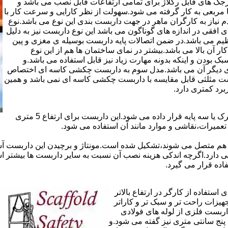
ذاری سرجک های قابل رگلاژ برای تمامی ارتفاعات قابل نصب می باشد و
۱۲ سانتی در دو شکل مثلثی یا مربعی به کار گرفته می شود.سهولت از نظر کارایی و سرعت کار با
م نیاز به کارگران ماهر در جهت داربست بندی این نوع می باشد.نوع
 افقی در اندازه های گوناگون می باشد این نوع داربست نیز به دلیل
یم می باشد.در ضمن اتصالات پایه داربست بوسیله ی مغزی و پین
ر آن بالا می باشد.بیشتر در نمای ساختمان ها هم از این نوع
بودن و اینکه بدونه مهارت زیاد نیز قابل استفاده می باشد.و
ای دیگر آن می باشد.مدل سوم به داربست چکشی کاسه ای اختصاص
بست مثلثی قابل مقایسه با داربست چکشی کاسه ای نمی باشد و همین
برد کمتری دارد.
در داربست های خرپا،صفحه ی اصلی کار روی نردبان های متحرک یا سه پایه قرار داده می شود.این داربست برای ارتفاع 5 متری
تعمیرات،نقاشی و موارد مانند آن استفاده می شود.
 هم متصل می شوند،تشکیل شده است.مونتاژ و برچیدن این داربست آس
ی دارد.اگرچه اندکی هزینه نصب آن نسبت به سایر داربست ها بیشتر ا
ده قرار می گیرد.
تفاده از کارگر در ارتفاع بالاتر
جهیزات راحت تر و سبک تر و کاراتر
داربست فلزی از لوله های فولادی
ه آن اصطلاحا لوله پنج سانتی متری نیز گفته می شود.و