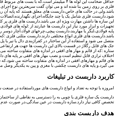
حداقل ضخامت این لوله ها ۴ میلیمتر است.که با بست 
فلزی بر روی زمین بنا شده اند و می توان گفت سریعترین نوع اجرا
باشد.ولی در حالت های خاص،داربست های معلق هستند که پایه آن رو
شود.داربست فلزی شامل یک یا چند جایگاه،اجزای نگهدارنده،اتصالات 
این سازه ها داشتن مهارت ویژه ای می باشد.داربست های فلزی پر کا
تجهیزات و ابزار مورد نیاز این داربست ها عبارتند از :لوله های فو
پایه فولادی،لنگر یا مهاربند،داربست پیچی،چرخهای فولاد،آچار دوسر ری
باشد.داربست های فلزی انواع مختلفی دارند.داربست مثلثی فلزی :که 
متصل می شود و استفاده از این ساختار در کفراژبندی دال یا تیر یا پ
ستاره :که از قائم و مهار های افقی در اندازه های متفاوت ساخته می
اختلاف ترازی قابل تنظیم است.و نصب مهار های افقی بر پایه های 
های قائم و مهارهای افقی در اندازه های متفاوت ساخته می شود.که 
می گیرد.و پایه های داربست چکشی با مغزی و پین به یکدیگر وصل م
کاربرد داربست در تبلیغات
امروزه با توجه به تعداد و انواع داربست های مورداستفاده در صنعت سا
داربست یک سازه فلزی یا چوبی به را دسترسی به نقاطی از ساختمان 
تخصص کافی نیاز دارد.سازه داربست در عین سادگی،در صورت عدم ر
هدف داربست بندی