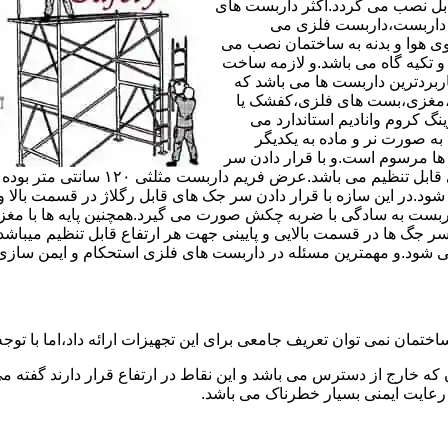
های مربوط قابل نصب می گردد.اکثر داربست های
ی داربست،داربست فلزی می
ی هوا و بدنه به ساختمان نصب می
و تکیه گاه می باشد.و لازمه ساخت
ربردترین داربست ها می باشد که
لادی،مغزی،بست های فلزی،کفشک یا
نگ کروم وانادیم استاندارد می
به صورت نر و ماده به یکدیگر
ل ها مرسوم است.و با قرار دادن سر
جک های قابل رگلاژ در قسمت بالای این 
 شود.در این سازه با قرار دادن سر جک های قابل رگلاژ در قسمت بالا 
داربست به سادگی با ضربه چکش صورت می گیرد.همچنین پایه ها با مغ
سر جگ ها در قسمت بالایی و پایینی جهت هر ارتفاع قابل تنظیم میب
ی شود.و مهمترین مسئله در داربست های فلزی استحکام و ایمن سازی
ختمان نمی توان تعریف جامعی برای این تجهیزات ارائه داد،اما با توجه 
که خارج از دسترس می باشد و این نقاط در ارتفاع قرار دارند گفته 
عایت ایمنی بسیار خطرناک می باشد.