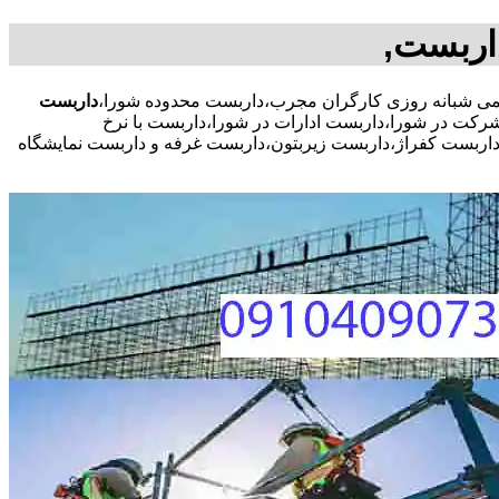
اربست,
داربست
ت در شورا،داربست ادارات در شورا،داربست با نرخ
داربست کفراژ،داربست زیربتون،داربست غرفه و داربست نمایشگاه