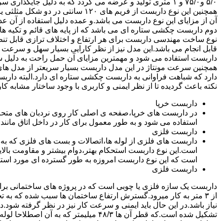
۵/۰ و۷۵/۰ و ۱ متری تولید و عرضه می گردد که به دلیل جایگ
همچنین این نوع داربست از فریم های ۰
آن از مزایای این نوع داربست می باشد.و عمده دلیل استفاده از آن عد
دوم داربست چکشی ستاره ای می باشد که از پایه های قائم و تکیه های
نوع ساخت مهندسی داربست برای هر ارتفاع و اختلاف ترازی قابل تنظ
قابل انجام می باشد.این مدل نیز از نظر کارایی بسیار سهل و سرعت کا
داربست استفاده می شود و مهمترین مزایای آن حمل راحت به دلیل سبک 
همچنین سرعت مونتاژ در این مدل داربست بسیار سریعتر از مدل ه
دارد که شباهت فراوانی به داربست چکشی ستاره ای دارد.البته دار
نکته باعث گردیده تا از نظر ایمنی و کاربری با وجود ساختار مشابه کار
داربست خرپا
استفاده می شود و به طور معمول برای کار در داخل اتاق مانند 
داربست فلزی
داربست های فلزی از لوله ها،اتصالات و بست های فلزی که به
است.این نوع داربست استحکام بهتر،دوام بیشتر و مقاومت بالای
است که این نوع داربست امروزه به طور گسترده ای مورد استفا
داربست فلزی
داربست یک سازه فلزی یا چوبی است که در پروژه های ساختمانی برای اس
از ۳ متر به کار میرود.گسترش ارتفاع ساختمان ها سبب شده که به ت
نیاز باشد.در این حال باید ایمنی و سرعت کار نیز در نظر گرفته شود.
تشکیل شده است.که قطر آن ها ۴۸/۳ میلیمتر که ب