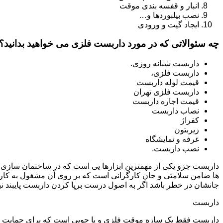
انبار و قفسه بندی موقت
نصب بیلبوردها و…
ایجاد گیت و ورودی
چه سئوالاتی که در مورد داربست فلزی می خواهید بدانید؟
داربست شبانه روزی.
داربست فلزی،
قیمت لوله داربست
داربست فلزی تهران
قیمت اجاره داربست
نصاب داربست
کفراژ
زیربتون
غرفه و نمایشگاه
نصب داربست.
داربست جزو یکی از مهمترین ابزارها یی است که در ساختمان سازی م
ها ضامن سلامتی و جان کارگرانی است که بر روی آن مشغول به کار 
جانشان در خطر باشد اگر به اصول درست برپا کردن داربست پایبند نب
داربست
داربست فقط یک سازه موقت فلزی و یا چوبی است که برای حمایت از س