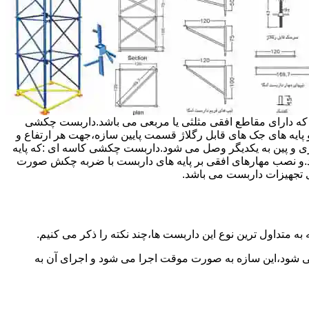
داربست ها جهت هر ارتفاعی قابل تنظیم می باشد.عرض فریم داربست مثلثی ۱۲۰ سانتی متر بوده که دارای مقاطع افقی مثلثی یا مربعی می باشد.داربست چکشی
و پایه های جک های قابل رگلاژ قسمت پایین سازه،جهت هر ارتفاع و
زی و پین به یکدیگر وصل می شود.داربست چکشی کاسه ای :که پایه
اشد.و نصب مهارهای افقی بر پایه های داربست با ضربه چکش صورت
 تجهیزات داربست می باشد.
به متداول ترین نوع این داربست ها،چند نکته را ذکر می کنیم.
می شود،این سازه به صورت موقت اجرا می شود و اجرای آن به