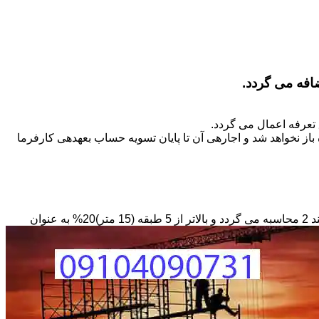
تعرفه اعمال می گردد.
ز نخواهد شد و اجاره­ی آن تا پایان تسویه حساب بعهده­ی کارفرما
مبنای محاسبه داربستی که بصورت حفاظ در ارتفاع نصب می­گردد بصورت طول کار در عرض در حداقل ارتفاع 6 متر بر مبنای ریالی بند 2 محاسبه می گردد و بالاتر از 5 طبقه (15 متر)20% به عنوان