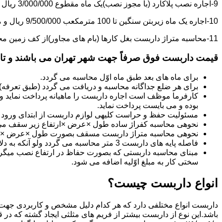
9-اجاره نصب پلاکارد (با مجوز نصب)یک ماه مقطوع 3/000/000 ریال می باشد.
10-اجاره یک ماه زیربتن سنگین تا 100 مترمکعب 9/500/000 ریال و مازاد بر آن هر مترمکعب 85/000 ریال می باشد.
11-محاسبه متراژ داربست بغل کارها (بام های مجاور)از کف زمین محاسبه می گردد.
قیمت داربست فوق صرفاً جهت شهر تهران می باشند و تا 20 کیلومتر خارج از شهر تهران 20% به قیمت های فوق اضافه می گردد
برای ماه های بعد طبق ماه اوّل محاسبه می گردد.
برای هر ضلع جداگانه محاسبه و دریافت می گردد (طبق تعرفه
کارفرما موظف است اجاره داربست را ماهیانه پرداخت نماید و چ
بوده و می بایست پرداخت نماید.
مسئولیت حفظ و حراست کلیه­ی لوازم داربست از ابتدای ورود به 
نحوه­ی محاسبه کفراژ ساده طول ×عرض ×ارتفاع زیر سقف می
نحوه­ی محاسبه متراژ داربست مسقف بصورت طول ×عرض ×حدا
فاصله پایه های داربست 3 متر محاسبه می گردد ولو آنکه به دلایلی کمتر از سه متر نصب گردد.
سختی کار به مبلغ اوّلیه اضافه می شود.
انواع داربست چیست؟
داربست انواع مختلفی دارد که هر کدام دلیل مشخص و کاربردی جهت 
باشد.این نوع از داربست بیشتر از فریم های مثلثی ایجاد گشته که در 