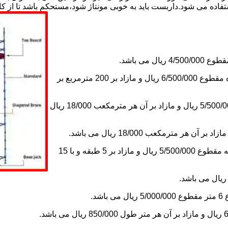
استفاده می شود.داربست باید به خوبی مونتاژ شود،مستحکم باشد تا از 
2-اجاره داربست یک ماه های زیر دویست مترمربع و یا کمتر از یک ماه مقطوع 6/500/000 ریال و مازاد بر 200 مترمربع بر
3-اجاره داربست یک ماه کلراژ ساده بدون سقف تا 200 مترمکعب 5/500/000 ریال و مازاد بر آن هر مترمکعب 18/000 ریال
5-اجاره یک ماه چاهک آسانسور به ابعاد 1×1 تا ارتفاع 15 متر با 5 طبقه مقطوع 5/500/000 ریال و مازاد بر 5 طبقه و با 15