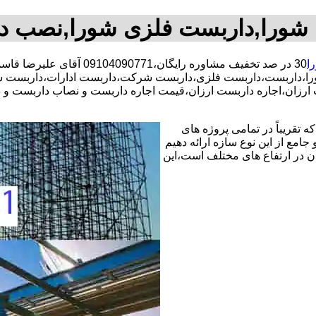
شورا,داربست فلزی شورا,نصب د
ا
30 در صد تخفیف مشاوره رایگان،09104090771 آقای علیرضا قاسمی شبانه روزی کارگران مجرب،داربست محدوده شورا،
ا،داربست،داربست فلزی،داربست شرکت،داربست ادارات،داربست شرک
ارزان،اجاره داربست ارزان،قیمت اجاره داربست و نصاب داربست و 
 تقریباً در تمامی پروژه های
جامع از این نوع سازه ارائه دهیم
ن در ارتفاع های مختلف است،این