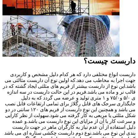
داربست چیست؟
داربست انواع مختلفی دارد که هر کدام دلیل مشخص و کاربردی
جهت اجرا به مخاطب می دهد.که اولین نوع آن داربست مثالثی می
باشد.این نوع از داربست بیشتر از فریم های مثلثی ایجاد گشته که در
قالب نر و ماده می باشد.فریم در این حالت داربست در سه اندازه
ی ۵/۰ و۷۵/۰ و ۱ متری تولید و عرضه می گردد که به دلیل
جایگذاری سرجک های قابل رگلاژ برای تمامی ارتفاعات قابل نصب
می باشد و همچنین این نوع داربست از فریم های ۱۲۰ سانتی در دو
شکل مثلثی یا مربعی به کار گرفته می شود.سهولت از نظر کارایی
و سرعت کار با آن از مزایای این نوع داربست می باشد.و عمده
دلیل استفاده از آن عدم نیاز به کارگران ماهر در جهت داربست
بندی این نوع می باشد.نوع دوم داربست چکشی ستاره ای می باشد