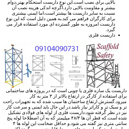
بالایی برای نصب است.این نوع داربست استحکام بهتر،دوام
بیشتر و مقاومت بالایی دارد.اگرچه اندکی هزینه نصب آن
نسبت به سایر داربست ها بیشتر است،اما ایمنی بیشتری
برای کارگران فراهم می کند.به همین دلیل است که این نوع
داربست امروزه به طور گسترده ای مورد استفاده قرار می
گیرد.
داربست فلزی
داربست یک سازه فلزی یا چوبی است که در پروژه های ساختمانی
برای استفاده از کارگر در ارتفاع بالاتر از ۳ متر به کار
میرود.گسترش ارتفاع ساختمان ها سبب شده که به تجهیزات راحت
تر و سبک تر و کاراتر نیاز باشد.در این حال باید ایمنی و سرعت کار
نیز در نظر گرفته شود.داربست فلزی از لوله های فولادی تشکیل
شده است.که قطر آن ها ۴۸/۳ میلیمتر که به آن اصطلاحا لوله پنج
سانتی متری نیز گفته می شود.و حداقل ضخامت این لوله ها ۴
میلیمتر است.که با بست های مربوط قابل نصب می گردد.اکثر