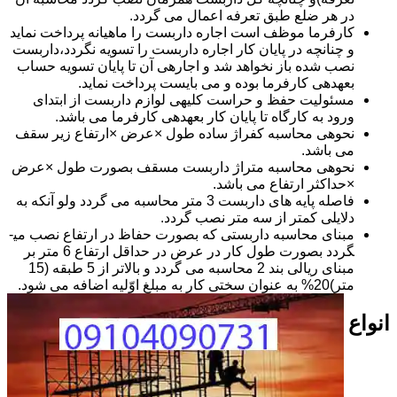
در هر ضلع طبق تعرفه اعمال می گردد.
کارفرما موظف است اجاره داربست را ماهیانه پرداخت نماید
و چنانچه در پایان کار اجاره داربست را تسویه نگردد،داربست
نصب شده باز نخواهد شد و اجاره­ی آن تا پایان تسویه حساب
بعهده­ی کارفرما بوده و می بایست پرداخت نماید.
مسئولیت حفظ و حراست کلیه­ی لوازم داربست از ابتدای
ورود به کارگاه تا پایان کار بعهده­ی کارفرما می باشد.
نحوه­ی محاسبه کفراژ ساده طول ×عرض ×ارتفاع زیر سقف
می باشد.
نحوه­ی محاسبه متراژ داربست مسقف بصورت طول ×عرض
×حداکثر ارتفاع می باشد.
فاصله پایه های داربست 3 متر محاسبه می گردد ولو آنکه به
دلایلی کمتر از سه متر نصب گردد.
مبنای محاسبه داربستی که بصورت حفاظ در ارتفاع نصب می­
گردد بصورت طول کار در عرض در حداقل ارتفاع 6 متر بر
مبنای ریالی بند 2 محاسبه می گردد و بالاتر از 5 طبقه (15
متر)20% به عنوان سختی کار به مبلغ اوّلیه اضافه می شود.
انواع