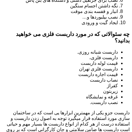
نصب برای جرثقیل دستی و دستگاه های بتن پاش
نگه داشتن اجسام سنگین
انبار و قفسه بندی موقت
نصب بیلبوردها و…
ایجاد گیت و ورودی
چه سئوالاتی که در مورد داربست فلزی می خواهید
بدانید؟
داربست شبانه روزی.
داربست فلزی،
قیمت لوله داربست
داربست فلزی تهران
قیمت اجاره داربست
نصاب داربست
کفراژ
زیربتون
غرفه و نمایشگاه
نصب داربست.
داربست جزو یکی از مهمترین ابزارها یی است که در ساختمان
سازی مورد استفاده قرار میگیرد توجه به اصول زدن داربست و
استفاده درست از هر کدام از انواع داربست ها بسیار مهم و حیاتی
است داربست ها ضامن سلامتی و جان کارگرانی است که بر روی