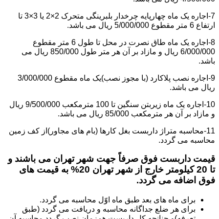
7-اجاره یک ماه چهارپایه چرخدار بلبرینگی متحرک 2×2 یا 3×3 تا
ارتفاع 6 متر مقطوع 5/000/000 ریال می باشد.
8-اجاره یک ماه طاق نصرت در محل تا طول 6 متر مقطوع
6/000/000 ریال و مازاد بر آن هر متر طول 850/000 ریال می
باشد.
9-اجاره نصب پلاکارد (با مجوز نصب)یک ماه مقطوع 3/000/000
ریال می باشد.
10-اجاره یک ماه زیربتن سنگین تا 100 مترمکعب 9/500/000 ریال
و مازاد بر آن هر مترمکعب 85/000 ریال می باشد.
11-محاسبه متراژ داربست بغل کارها (بام های مجاور)از کف زمین
محاسبه می گردد.
قیمت داربست فوق صرفاً جهت شهر تهران می باشند و
تا 20 کیلومتر خارج از شهر تهران 20% به قیمت های
فوق اضافه می گردد.
برای ماه های بعد طبق ماه اوّل محاسبه می گردد.
برای هر ضلع جداگانه محاسبه و دریافت می گردد (طبق
تعرفه)و چنانچه کل داربست همزمان نصب گردد محاسبه آن