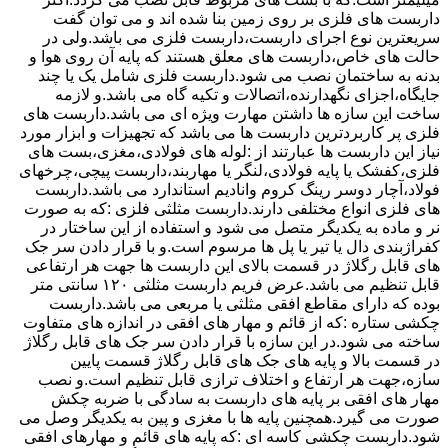
داربست های فلزی بر روی زمین بنا شده اند و می توان گفت
سریعترین نوع اجرای داربست،داربست فلزی می باشد.ولی در
حالت های خاص،داربست های معلق هستند که پایه آن روی هوا و
بدنه به ساختمان نصب می شود.داربست فلزی شامل یک یا چند
جایگاه،اجزای نگهدارنده،اتصالات و تکیه گاه می باشد.و لازمه
ساخت این سازه ها داشتن مهارت ویژه ای می باشد.داربست های
فلزی پر کاربردترین داربست ها می باشد که تجهیزات و ابزار مورد
نیاز این داربست ها عبارتند از :لوله های فولادی،مغزی،بست های
فلزی،کفشک یا پایه فولادی،لنگر یا مهاربند،داربست پیچی،چرخهای
فولاد،آچار دوسر رینگ کروم وانادیم استاندارد می باشد.داربست
های فلزی انواع مختلفی دارند.داربست مثلثی فلزی :که به صورت
نر و ماده به یکدیگر متصل می شود و استفاده از این ساختار در
کفراژبندی دال یا تیر یا پل ها مرسوم است.و با قرار دادن سر جک
های قابل رگلاژ در قسمت بالای این داربست ها جهت هر ارتفاعی
قابل تنظیم می باشد.عرض فریم داربست مثلثی ۱۲۰ سانتی متر
بوده که دارای مقاطع افقی مثلثی یا مربعی می باشد.داربست
چکشی ستاره :که از قائم و مهار های افقی در اندازه های متفاوت
ساخته می شود.در این سازه با قرار دادن سر جک های قابل رگلاژ
در قسمت بالا و پایه های جک های قابل رگلاژ قسمت پایین
سازه،جهت هر ارتفاع و اختلاف ترازی قابل تنظیم است.و نصب
مهار های افقی بر پایه های داربست به سادگی با ضربه چکش
صورت می گیرد.همچنین پایه ها با مغزی و پین به یکدیگر وصل می
شود.داربست چکشی کاسه ای :که پایه های قائم و مهارهای افقی