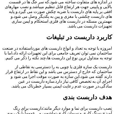
در اندازه های متفاوت ساخته می شود.که سر جگ ها در قسمت
بالایی و پایینی جهت هر ارتفاع قابل تنظیم میباشد.و نصب مهارهای
افقی بر پایه های داربست با ضربه چکش صورت می گیرد.و پایه
های داربست چکشی با مغزی و پین به یکدیگر وصل می شود.و
مهمترین مسئله در داربست های فلزی استحکام و ایمن سازی
تجهیزات داربست می باشد.
کاربرد داربست در تبلیغات
امروزه با توجه به تعداد و انواع داربست های مورداستفاده در صنعت
ساختمان نمی توان تعریف جامعی برای این تجهیزات ارائه داد،اما با
توجه به متداول ترین نوع این داربست ها،چند نکته را ذکر می کنیم.
داربست یک سازه فلزی یا چوبی به را دسترسی به نقاطی از
ساختمان که خارج از دسترس می باشد و این نقاط در ارتفاع قرار
دارند گفته می شود،این سازه به صورت موقت اجرا می شود و
اجرای آن به تخصص کافی نیاز دارد.سازه داربست در عین
سادگی،در صورت عدم رعایت ایمنی بسیار خطرناک می باشد.
هدف داربست بندی
نصب داربست برای نما و موارد دیگر مانند:داربست برای رنگ
آمیزی،سنگ کاری و سیمان کاری،نماشویی و…عموماً با یک رویه