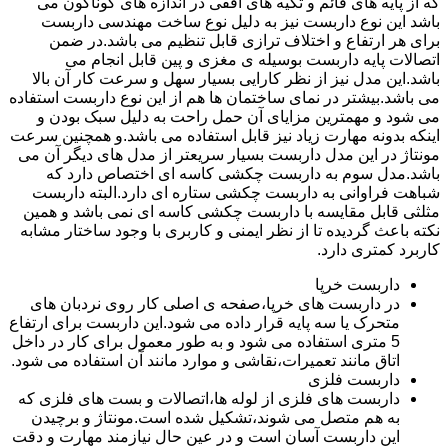
که از پایه های قائم و تکیه های افقی در اندازه های گوناگون می
باشد این نوع داربست نیز به دلیل نوع ساخت مهندسی داربست
برای هر ارتفاع و اختلاف ترازی قابل تنظیم می باشد.در ضمن
اتصالات پایه داربست بوسیله ی مغزی و پین قابل انجام می
باشد.این مدل نیز از نظر کارایی بسیار سهل و سرعت کار آن بالا
می باشد.بیشتر در نمای ساختمان ها هم از این نوع داربست استفاده
می شود و مهمترین مزایای آن حمل راحت به دلیل سبک بودن و
اینکه بدونه مهارت زیاد نیز قابل استفاده می باشد.و همچنین سرعت
مونتاژ در این مدل داربست بسیار سریعتر از مدل های دیگر آن می
باشد.مدل سوم به داربست چکشی کاسه ای اختصاص دارد که
شباهت فراوانی به داربست چکشی ستاره ای دارد.البته داربست
مثلثی قابل مقایسه با داربست چکشی کاسه ای نمی باشد و همین
نکته باعث گردیده تا از نظر ایمنی و کاربری با وجود ساختار مشابه
کاربرد کمتری دارد.
داربست خرپا
در داربست های خرپا،صفحه ی اصلی کار روی نردبان های
متحرک یا سه پایه قرار داده می شود.این داربست برای ارتفاع
5 متری استفاده می شود و به طور معمول برای کار در داخل
اتاق مانند تعمیرات،نقاشی و موارد مانند آن استفاده می شود.
داربست فلزی
داربست های فلزی از لوله ها،اتصالات و بست های فلزی که
به هم متصل می شوند،تشکیل شده است.مونتاژ و برچیدن
این داربست آسان است و در عین حال نیازمند مهارت و دقت