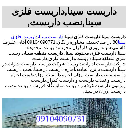
داربست سینا,داربست فلزی
سینا,نصب داربست,
داربست سینا
،
داربست فلزی سینا
،
داربست سینا
،
داربست فلزی
سینا
30 در صد تخفیف مشاوره رایگان،09104090771 آقای علیرضا
قاسمی شبانه روزی کارگران مجرب،داربست محدوده
سینا،
داربست فلزی محدوده سینا
،
داربست منطقه سینا
،داربست
فلزی منطقه سینا،داربست،داربست فلزی،داربست
شرکت،داربست ادارات،داربست شرکت در سینا،داربست ادارات در
سینا،داربست با نرخ اتحادیه،اجاره داربست در سینا،نصب داربست
در سینا،نصب داربست ارزان،اجاره داربست ارزان،قیمت اجاره
داربست و نصاب داربست و داربست کفراژ،داربست
زیربتون،داربست غرفه و داربست نمایشگاه فروش داربست،نصب
داربست ارزان در سینا،