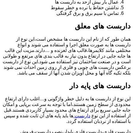
عمال بار بیش ازحد به داربست ها
نداشتن حفاظ یا نرده و خطر سقوط
تماس با سیم برق و برق گرفتگی
داربست های معلق
همان طور که از نام این داربست ها مشخص است،این نوع از
داربست ها به صورت معلق اجرا و استفاده می شوند و انواع
مختلفی مانند کلایمرها،قالب های لغزنده و …دارند.مزیت این قالب
ها جابه جایی در ارتفاع بدون نیاز به قالب بندی های مرتفع و طولانی
است و در صنعت ساختمان نیز استفاده می شود.این نوع از داربست
برعکس داربست های چوبی و فلزی از روی زمین احداث نمی شوند
بلکه تکیه گاه آنها و محل آویزان شدن آنها از سقف می باشد.
داربست های پایه دار
این نوع از داربست ها به دلیل خطر واژگونی و…اغلب دارای ارتفاع
محدودی از سطح زمین هستند،اما با توجه به سرعت برپایی و امکان
جابه جایی سریع برای ارتفاع های محدود بسیار کاربردی هستند.قبل
از استفاده از این نوع
داربست
ها باید پایه های آن ثابت شده و سپس
با استفاده از نردبان استفاده گردد.
داربست فلزی،داربست فلزی پایدار،نصب داربست،فروش