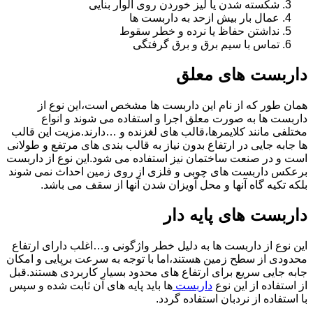
شکسته شدن یا لیز خوردن روی الوار بنایی
عمال بار بیش ازحد به داربست ها
نداشتن حفاظ یا نرده و خطر سقوط
تماس با سیم برق و برق گرفتگی
داربست های معلق
همان طور که از نام این داربست ها مشخص است،این نوع از
داربست ها به صورت معلق اجرا و استفاده می شوند و انواع
مختلفی مانند کلایمرها،قالب های لغزنده و …دارند.مزیت این قالب
ها جابه جایی در ارتفاع بدون نیاز به قالب بندی های مرتفع و طولانی
است و در صنعت ساختمان نیز استفاده می شود.این نوع از داربست
برعکس داربست های چوبی و فلزی از روی زمین احداث نمی شوند
بلکه تکیه گاه آنها و محل آویزان شدن آنها از سقف می باشد.
داربست های پایه دار
این نوع از داربست ها به دلیل خطر واژگونی و…اغلب دارای ارتفاع
محدودی از سطح زمین هستند،اما با توجه به سرعت برپایی و امکان
جابه جایی سریع برای ارتفاع های محدود بسیار کاربردی هستند.قبل
از استفاده از این نوع
داربست
ها باید پایه های آن ثابت شده و سپس
با استفاده از نردبان استفاده گردد.