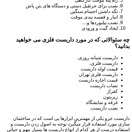
راه پله موقت کارگاهی
نصب برای جرثقیل دستی و دستگاه های بتن پاش
نگه داشتن اجسام سنگین
انبار و قفسه بندی موقت
نصب بیلبوردها و…
ایجاد گیت و ورودی
چه سئوالاتی که در مورد داربست فلزی می خواهید
بدانید؟
داربست شبانه روزی.
داربست فلزی،
قیمت لوله داربست
داربست فلزی تهران
قیمت اجاره داربست
نصاب داربست
کفراژ
زیربتون
غرفه و نمایشگاه
نصب داربست.
داربست جزو یکی از مهمترین ابزارها یی است که در ساختمان
سازی مورد استفاده قرار میگیرد توجه به اصول زدن داربست و
استفاده درست از هر کدام از انواع داربست ها بسیار مهم و حیاتی