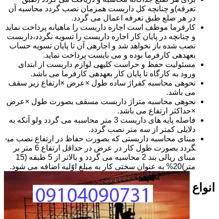
تعرفه)و چنانچه کل داربست همزمان نصب گردد محاسبه آن
در هر ضلع طبق تعرفه اعمال می گردد.
کارفرما موظف است اجاره داربست را ماهیانه پرداخت نماید
و چنانچه در پایان کار اجاره داربست را تسویه نگردد،داربست
نصب شده باز نخواهد شد و اجاره­ی آن تا پایان تسویه حساب
بعهده­ی کارفرما بوده و می بایست پرداخت نماید.
مسئولیت حفظ و حراست کلیه­ی لوازم داربست از ابتدای
ورود به کارگاه تا پایان کار بعهده­ی کارفرما می باشد.
نحوه­ی محاسبه کفراژ ساده طول ×عرض ×ارتفاع زیر سقف
می باشد.
نحوه­ی محاسبه متراژ داربست مسقف بصورت طول ×عرض
×حداکثر ارتفاع می باشد.
فاصله پایه های داربست 3 متر محاسبه می گردد ولو آنکه به
دلایلی کمتر از سه متر نصب گردد.
مبنای محاسبه داربستی که بصورت حفاظ در ارتفاع نصب می­
گردد بصورت طول کار در عرض در حداقل ارتفاع 6 متر بر
مبنای ریالی بند 2 محاسبه می گردد و بالاتر از 5 طبقه (15
متر)20% به عنوان سختی کار به مبلغ اوّلیه اضافه می شود.
انواع