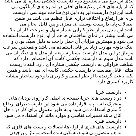
بندی این نوع می باشد.نوع دوم داربست چکشی ستاره ای می باشد
که از پایه های قائم و تکیه های افقی در اندازه های گوناگون می
باشد این نوع داربست نیز به دلیل نوع ساخت مهندسی داربست
برای هر ارتفاع و اختلاف ترازی قابل تنظیم می باشد.در ضمن
اتصالات پایه داربست بوسیله ی مغزی و پین قابل انجام می
باشد.این مدل نیز از نظر کارایی بسیار سهل و سرعت کار آن بالا
می باشد.بیشتر در نمای ساختمان ها هم از این نوع داربست استفاده
می شود و مهمترین مزایای آن حمل راحت به دلیل سبک بودن و
اینکه بدونه مهارت زیاد نیز قابل استفاده می باشد.و همچنین سرعت
مونتاژ در این مدل داربست بسیار سریعتر از مدل های دیگر آن می
باشد.مدل سوم به داربست چکشی کاسه ای اختصاص دارد که
شباهت فراوانی به داربست چکشی ستاره ای دارد.البته داربست
مثلثی قابل مقایسه با داربست چکشی کاسه ای نمی باشد و همین
نکته باعث گردیده تا از نظر ایمنی و کاربری با وجود ساختار مشابه
کاربرد کمتری دارد.
داربست خرپا
در داربست های خرپا،صفحه ی اصلی کار روی نردبان های
متحرک یا سه پایه قرار داده می شود.این داربست برای ارتفاع
5 متری استفاده می شود و به طور معمول برای کار در داخل
اتاق مانند تعمیرات،نقاشی و موارد مانند آن استفاده می شود.
داربست فلزی
داربست های فلزی از لوله ها،اتصالات و بست های فلزی که
به هم متصل می شوند،تشکیل شده است.مونتاژ و برچیدن