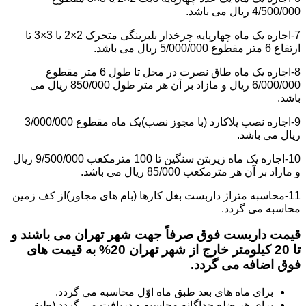
4/500/000 ریال می باشد.
7-اجاره یک ماه چهارپایه چرخدار بلبرینگی متحرک 2×2 یا 3×3 تا
ارتفاع 6 متر مقطوع 5/000/000 ریال می باشد.
8-اجاره یک ماه طاق نصرت در محل تا طول 6 متر مقطوع
6/000/000 ریال و مازاد بر آن هر متر طول 850/000 ریال می
باشد.
9-اجاره نصب پلاکارد (با مجوز نصب)یک ماه مقطوع 3/000/000
ریال می باشد.
10-اجاره یک ماه زیربتن سنگین تا 100 مترمکعب 9/500/000 ریال
و مازاد بر آن هر مترمکعب 85/000 ریال می باشد.
11-محاسبه متراژ داربست بغل کارها (بام های مجاور)از کف زمین
محاسبه می گردد.
قیمت داربست فوق صرفاً جهت شهر تهران می باشند و
تا 20 کیلومتر خارج از شهر تهران 20% به قیمت های
فوق اضافه می گردد.
برای ماه های بعد طبق ماه اوّل محاسبه می گردد.
برای هر ضلع جداگانه محاسبه و دریافت می گردد (طبق