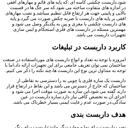
شود.داربست چکشی کاسه ای :که پایه های قائم و مهارهای افقی
در اندازه های متفاوت ساخته می شود.که سر جگ ها در قسمت
بالایی و پایینی جهت هر ارتفاع قابل تنظیم میباشد.و نصب مهارهای
افقی بر پایه های داربست با ضربه چکش صورت می گیرد.و پایه
های داربست چکشی با مغزی و پین به یکدیگر وصل می شود.و
مهمترین مسئله در داربست های فلزی استحکام و ایمن سازی
تجهیزات داربست می باشد.
کاربرد داربست در تبلیغات
امروزه با توجه به تعداد و انواع داربست های مورداستفاده در صنعت
ساختمان نمی توان تعریف جامعی برای این تجهیزات ارائه داد،اما با
توجه به متداول ترین نوع این داربست ها،چند نکته را ذکر می کنیم.
داربست یک سازه فلزی یا چوبی به را دسترسی به نقاطی از
ساختمان که خارج از دسترس می باشد و این نقاط در ارتفاع قرار
دارند گفته می شود،این سازه به صورت موقت اجرا می شود و
اجرای آن به تخصص کافی نیاز دارد.سازه داربست در عین
سادگی،در صورت عدم رعایت ایمنی بسیار خطرناک می باشد.
هدف داربست بندی
نصب داربست برای نما و موارد دیگر مانند:داربست برای رنگ