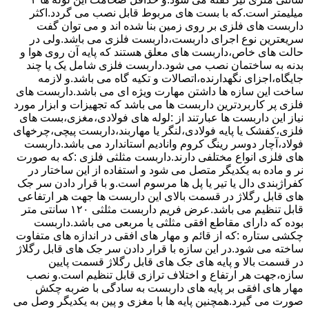
میلیمتر است.که با بست های مربوط قابل نصب می گردد.اکثر
داربست های فلزی بر روی زمین بنا شده اند و می توان گفت
سریعترین نوع اجرای داربست،داربست فلزی می باشد.ولی در
حالت های خاص،داربست های معلق هستند که پایه آن روی هوا و
بدنه به ساختمان نصب می شود.داربست فلزی شامل یک یا چند
جایگاه،اجزای نگهدارنده،اتصالات و تکیه گاه می باشد.و لازمه
ساخت این سازه ها داشتن مهارت ویژه ای می باشد.داربست های
فلزی پر کاربردترین داربست ها می باشد که تجهیزات و ابزار مورد
نیاز این داربست ها عبارتند از :لوله های فولادی،مغزی،بست های
فلزی،کفشک یا پایه فولادی،لنگر یا مهاربند،داربست پیچی،چرخهای
فولاد،آچار دوسر رینگ کروم وانادیم استاندارد می باشد.داربست
های فلزی انواع مختلفی دارند.داربست مثلثی فلزی :که به صورت
نر و ماده به یکدیگر متصل می شود و استفاده از این ساختار در
کفراژبندی دال یا تیر یا پل ها مرسوم است.و با قرار دادن سر جک
های قابل رگلاژ در قسمت بالای این داربست ها جهت هر ارتفاعی
قابل تنظیم می باشد.عرض فریم داربست مثلثی ۱۲۰ سانتی متر
بوده که دارای مقاطع افقی مثلثی یا مربعی می باشد.داربست
چکشی ستاره :که از قائم و مهار های افقی در اندازه های متفاوت
ساخته می شود.در این سازه با قرار دادن سر جک های قابل رگلاژ
در قسمت بالا و پایه های جک های قابل رگلاژ قسمت پایین
سازه،جهت هر ارتفاع و اختلاف ترازی قابل تنظیم است.و نصب
مهار های افقی بر پایه های داربست به سادگی با ضربه چکش
صورت می گیرد.همچنین پایه ها با مغزی و پین به یکدیگر وصل می