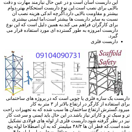
این داربست آسان است و در عین حال نیازمند مهارت و دقت
بالایی برای نصب است.این نوع داربست استحکام بهتر،دوام
بیشتر و مقاومت بالایی دارد.اگرچه اندکی هزینه نصب آن
نسبت به سایر داربست ها بیشتر است،اما ایمنی بیشتری
برای کارگران فراهم می کند.به همین دلیل است که این نوع
داربست امروزه به طور گسترده ای مورد استفاده قرار می
گیرد.
داربست فلزی
داربست یک سازه فلزی یا چوبی است که در پروژه های ساختمانی
برای استفاده از کارگر در ارتفاع بالاتر از ۳ متر به کار
میرود.گسترش ارتفاع ساختمان ها سبب شده که به تجهیزات راحت
تر و سبک تر و کاراتر نیاز باشد.در این حال باید ایمنی و سرعت کار
نیز در نظر گرفته شود.داربست فلزی از لوله های فولادی تشکیل
شده است.که قطر آن ها ۴۸/۳ میلیمتر که به آن اصطلاحا لوله پنج
سانتی متری نیز گفته می شود.و حداقل ضخامت این لوله ها ۴