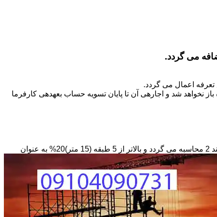
تعرفه اعمال می گردد.
ز نخواهد شد و اجاره­ی آن تا پایان تسویه حساب بعهده­ی کارفرما
مبنای محاسبه داربستی که بصورت حفاظ در ارتفاع نصب می­گردد بصورت طول کار در عرض در حداقل ارتفاع 6 متر بر مبنای ریالی بند 2 محاسبه می گردد و بالاتر از 5 طبقه (15 متر)20% به عنوان