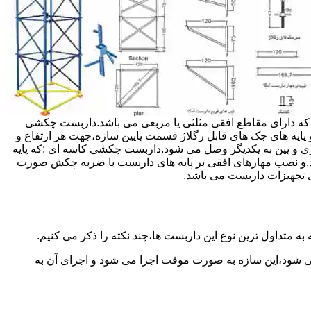
داربست ها جهت هر ارتفاعی قابل تنظیم می باشد.عرض فریم داربست مثلثی ۱۲۰ سانتی متر بوده که دارای مقاطع افقی مثلثی یا مربعی می باشد.داربست چکشی
و پایه های جک های قابل رگلاژ قسمت پایین سازه،جهت هر ارتفاع و
زی و پین به یکدیگر وصل می شود.داربست چکشی کاسه ای :که پایه
اشد.و نصب مهارهای افقی بر پایه های داربست با ضربه چکش صورت
 تجهیزات داربست می باشد.
به متداول ترین نوع این داربست ها،چند نکته را ذکر می کنیم.
می شود،این سازه به صورت موقت اجرا می شود و اجرای آن به