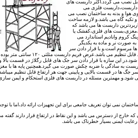
های مربوط قابل نصب می گردد.اکثر داربست های
ی داربست،داربست فلزی می
ی هوا و بدنه به ساختمان نصب می
و تکیه گاه می باشد.و لازمه ساخت
ربردترین داربست ها می باشد که
لادی،مغزی،بست های فلزی،کفشک یا
نگ کروم وانادیم استاندارد می
به صورت نر و ماده به یکدیگر
ل ها مرسوم است.و با قرار دادن سر
جک های قابل رگلاژ در قسمت بالای این 
 شود.در این سازه با قرار دادن سر جک های قابل رگلاژ در قسمت بالا 
داربست به سادگی با ضربه چکش صورت می گیرد.همچنین پایه ها با مغ
سر جگ ها در قسمت بالایی و پایینی جهت هر ارتفاع قابل تنظیم میب
ی شود.و مهمترین مسئله در داربست های فلزی استحکام و ایمن سازی
ختمان نمی توان تعریف جامعی برای این تجهیزات ارائه داد،اما با توجه 
که خارج از دسترس می باشد و این نقاط در ارتفاع قرار دارند گفته 
عایت ایمنی بسیار خطرناک می باشد.