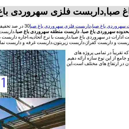
غ صبا,داربست فلزی سهروردی باغ
 سهروردی باغ صبا
،
داربست فلزی سهروردی باغ صبا
دوده سهروردی باغ صبا
،
داربست منطقه سهروردی باغ صبا
،داربست
دارات در سهروردی باغ صبا،داربست با نرخ اتحادیه،اجاره داربست
اربست و داربست کفراژ،داربست زیربتون،داربست غرفه و داربست نم
 تقریباً در تمامی پروژه های
جامع از این نوع سازه ارائه دهیم
ن در ارتفاع های مختلف است،این