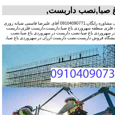
 صبا,نصب داربست,
30 در صد تخفیف مشاوره رایگان،09104090771 آقای علیرضا قاسمی شبانه روزی
 فلزی منطقه سهروردی باغ صبا،داربست،داربست فلزی،داربست
 در سهروردی باغ صبا،نصب داربست در سهروردی باغ صبا،نصب
ایشگاه فروش داربست،نصب داربست ارزان در سهروردی باغ صبا،