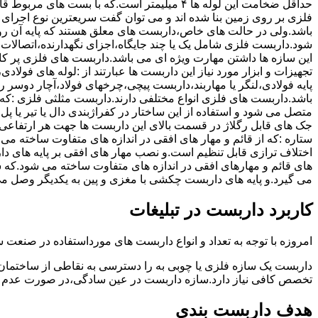
حداقل ضخامت این لوله ها ۴ میلیمتر است.که با بست 
فلزی بر روی زمین بنا شده اند و می توان گفت سریعترین نوع اجرا
باشد.ولی در حالت های خاص،داربست های معلق هستند که پایه آن رو
شود.داربست فلزی شامل یک یا چند جایگاه،اجزای نگهدارنده،اتصالات 
این سازه ها داشتن مهارت ویژه ای می باشد.داربست های فلزی پر کا
تجهیزات و ابزار مورد نیاز این داربست ها عبارتند از :لوله های فو
پایه فولادی،لنگر یا مهاربند،داربست پیچی،چرخهای فولاد،آچار دوسر ری
باشد.داربست های فلزی انواع مختلفی دارند.داربست مثلثی فلزی :که 
متصل می شود و استفاده از این ساختار در کفراژبندی دال یا تیر یا پ
ستاره :که از قائم و مهار های افقی در اندازه های متفاوت ساخته می
اختلاف ترازی قابل تنظیم است.و نصب مهار های افقی بر پایه های 
های قائم و مهارهای افقی در اندازه های متفاوت ساخته می شود.که 
می گیرد.و پایه های داربست چکشی با مغزی و پین به یکدیگر وصل م
کاربرد داربست در تبلیغات
امروزه با توجه به تعداد و انواع داربست های مورداستفاده در صنعت سا
داربست یک سازه فلزی یا چوبی به را دسترسی به نقاطی از ساختمان 
تخصص کافی نیاز دارد.سازه داربست در عین سادگی،در صورت عدم ر
هدف داربست بندی