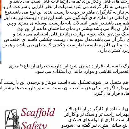
ذاری سرجک های قابل رگلاژ برای تمامی ارتفاعات قابل نصب می باشد و
۱۲ سانتی در دو شکل مثلثی یا مربعی به کار گرفته می شود.سهولت از نظر کارایی و سرعت کار با
م نیاز به کارگران ماهر در جهت داربست بندی این نوع می باشد.نوع
 افقی در اندازه های گوناگون می باشد این نوع داربست نیز به دلیل
یم می باشد.در ضمن اتصالات پایه داربست بوسیله ی مغزی و پین
ر آن بالا می باشد.بیشتر در نمای ساختمان ها هم از این نوع
بودن و اینکه بدونه مهارت زیاد نیز قابل استفاده می باشد.و
ای دیگر آن می باشد.مدل سوم به داربست چکشی کاسه ای اختصاص
بست مثلثی قابل مقایسه با داربست چکشی کاسه ای نمی باشد و همین
برد کمتری دارد.
در داربست های خرپا،صفحه ی اصلی کار روی نردبان های متحرک یا سه پایه قرار داده می شود.این داربست برای ارتفاع 5 متری
تعمیرات،نقاشی و موارد مانند آن استفاده می شود.
 هم متصل می شوند،تشکیل شده است.مونتاژ و برچیدن این داربست آس
ی دارد.اگرچه اندکی هزینه نصب آن نسبت به سایر داربست ها بیشتر ا
ده قرار می گیرد.
تفاده از کارگر در ارتفاع بالاتر
جهیزات راحت تر و سبک تر و کاراتر
داربست فلزی از لوله های فولادی
ه آن اصطلاحا لوله پنج سانتی متری نیز گفته می شود.و