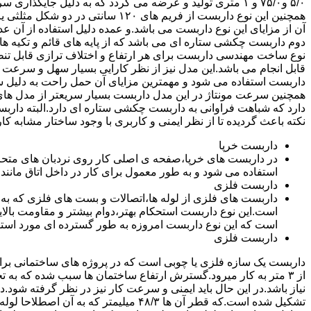
۵/۰ و۷۵/۰ و ۱ متری تولید و عرضه می گردد که به دلیل جایگ
همچنین این نوع داربست از فریم های ۰
آن از مزایای این نوع داربست می باشد.و عمده دلیل استفاده از آن عد
دوم داربست چکشی ستاره ای می باشد که از پایه های قائم و تکیه های
نوع ساخت مهندسی داربست برای هر ارتفاع و اختلاف ترازی قابل تنظ
قابل انجام می باشد.این مدل نیز از نظر کارایی بسیار سهل و سرعت کا
داربست استفاده می شود و مهمترین مزایای آن حمل راحت به دلیل سبک 
همچنین سرعت مونتاژ در این مدل داربست بسیار سریعتر از مدل ه
دارد که شباهت فراوانی به داربست چکشی ستاره ای دارد.البته دار
نکته باعث گردیده تا از نظر ایمنی و کاربری با وجود ساختار مشابه کار
داربست خرپا
استفاده می شود و به طور معمول برای کار در داخل اتاق مانند 
داربست فلزی
داربست های فلزی از لوله ها،اتصالات و بست های فلزی که به
است.این نوع داربست استحکام بهتر،دوام بیشتر و مقاومت بالای
است که این نوع داربست امروزه به طور گسترده ای مورد استفا
داربست فلزی
داربست یک سازه فلزی یا چوبی است که در پروژه های ساختمانی برای اس
از ۳ متر به کار میرود.گسترش ارتفاع ساختمان ها سبب شده که به ت
نیاز باشد.در این حال باید ایمنی و سرعت کار نیز در نظر گرفته شود.
تشکیل شده است.که قطر آن ها ۴۸/۳ میلیمتر که ب