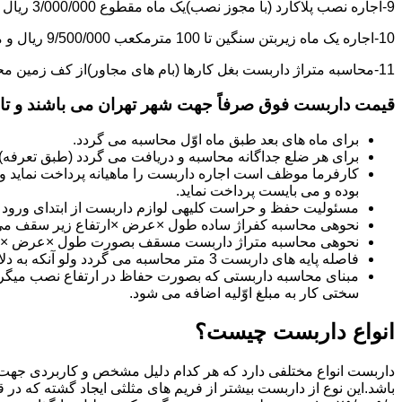
9-اجاره نصب پلاکارد (با مجوز نصب)یک ماه مقطوع 3/000/000 ریال می باشد.
10-اجاره یک ماه زیربتن سنگین تا 100 مترمکعب 9/500/000 ریال و مازاد بر آن هر مترمکعب 85/000 ریال می باشد.
11-محاسبه متراژ داربست بغل کارها (بام های مجاور)از کف زمین محاسبه می گردد.
قیمت داربست فوق صرفاً جهت شهر تهران می باشند و تا 20 کیلومتر خارج از شهر تهران 20% به قیمت های فوق اضافه می گردد
برای ماه های بعد طبق ماه اوّل محاسبه می گردد.
برای هر ضلع جداگانه محاسبه و دریافت می گردد (طبق تعرفه
کارفرما موظف است اجاره داربست را ماهیانه پرداخت نماید و چ
بوده و می بایست پرداخت نماید.
مسئولیت حفظ و حراست کلیه­ی لوازم داربست از ابتدای ورود به 
نحوه­ی محاسبه کفراژ ساده طول ×عرض ×ارتفاع زیر سقف می
نحوه­ی محاسبه متراژ داربست مسقف بصورت طول ×عرض ×حدا
فاصله پایه های داربست 3 متر محاسبه می گردد ولو آنکه به دلایلی کمتر از سه متر نصب گردد.
سختی کار به مبلغ اوّلیه اضافه می شود.
انواع داربست چیست؟
داربست انواع مختلفی دارد که هر کدام دلیل مشخص و کاربردی جهت 
باشد.این نوع از داربست بیشتر از فریم های مثلثی ایجاد گشته که در 