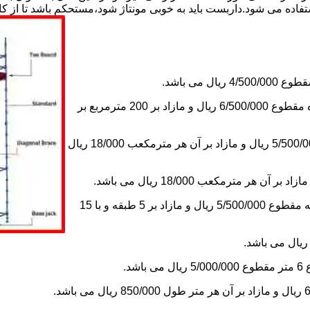
استفاده می شود.داربست باید به خوبی مونتاژ شود،مستحکم باشد تا از 
2-اجاره داربست یک ماه های زیر دویست مترمربع و یا کمتر از یک ماه مقطوع 6/500/000 ریال و مازاد بر 200 مترمربع بر
3-اجاره داربست یک ماه کلراژ ساده بدون سقف تا 200 مترمکعب 5/500/000 ریال و مازاد بر آن هر مترمکعب 18/000 ریال
5-اجاره یک ماه چاهک آسانسور به ابعاد 1×1 تا ارتفاع 15 متر با 5 طبقه مقطوع 5/500/000 ریال و مازاد بر 5 طبقه و با 15