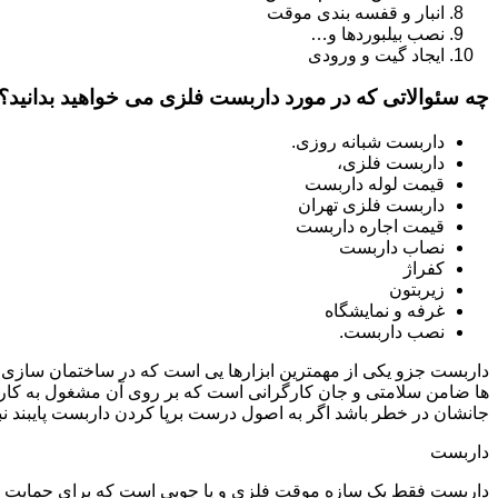
انبار و قفسه بندی موقت
نصب بیلبوردها و…
ایجاد گیت و ورودی
چه سئوالاتی که در مورد داربست فلزی می خواهید بدانید؟
داربست شبانه روزی.
داربست فلزی،
قیمت لوله داربست
داربست فلزی تهران
قیمت اجاره داربست
نصاب داربست
کفراژ
زیربتون
غرفه و نمایشگاه
نصب داربست.
داربست جزو یکی از مهمترین ابزارها یی است که در ساختمان سازی م
ها ضامن سلامتی و جان کارگرانی است که بر روی آن مشغول به کار 
جانشان در خطر باشد اگر به اصول درست برپا کردن داربست پایبند نب
داربست
داربست فقط یک سازه موقت فلزی و یا چوبی است که برای حمایت از س