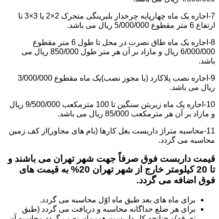
7-اجاره یک ماه چهارپایه چرخدار بلبرینگی متحرک 2×2 یا 3×3 تا
ارتفاع 6 متر مقطوع 5/000/000 ریال می باشد.
8-اجاره یک ماه طاق نصرت در محل تا طول 6 متر مقطوع
6/000/000 ریال و مازاد بر آن هر متر طول 850/000 ریال می
باشد.
9-اجاره نصب پلاکارد (با مجوز نصب)یک ماه مقطوع 3/000/000
ریال می باشد.
10-اجاره یک ماه زیربتن سنگین تا 100 مترمکعب 9/500/000 ریال
و مازاد بر آن هر مترمکعب 85/000 ریال می باشد.
11-محاسبه متراژ داربست بغل کارها (بام های مجاور)از کف زمین
محاسبه می گردد.
قیمت داربست فوق صرفاً جهت شهر تهران می باشند و
تا 20 کیلومتر خارج از شهر تهران 20% به قیمت های
فوق اضافه می گردد.
برای ماه های بعد طبق ماه اوّل محاسبه می گردد.
برای هر ضلع جداگانه محاسبه و دریافت می گردد (طبق
تعرفه)و چنانچه کل داربست همزمان نصب گردد محاسبه آن