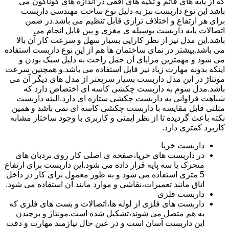
که از پایه های قائم و تکیه های افقی در اندازه های گوناگون می
باشد این نوع داربست نیز به دلیل نوع ساخت مهندسی داربست
برای هر ارتفاع و اختلاف ترازی قابل تنظیم می باشد.در ضمن
اتصالات پایه داربست بوسیله ی مغزی و پین قابل انجام می
باشد.این مدل نیز از نظر کارایی بسیار سهل و سرعت کار آن بالا
می باشد.بیشتر در نمای ساختمان ها هم از این نوع داربست استفاده
می شود و مهمترین مزایای آن حمل راحت به دلیل سبک بودن و
اینکه بدونه مهارت زیاد نیز قابل استفاده می باشد.و همچنین سرعت
مونتاژ در این مدل داربست بسیار سریعتر از مدل های دیگر آن می
باشد.مدل سوم به داربست چکشی کاسه ای اختصاص دارد که
شباهت فراوانی به داربست چکشی ستاره ای دارد.البته داربست
مثلثی قابل مقایسه با داربست چکشی کاسه ای نمی باشد و همین
نکته باعث گردیده تا از نظر ایمنی و کاربری با وجود ساختار مشابه
کاربرد کمتری دارد.
داربست خرپا
در داربست های خرپا،صفحه ی اصلی کار روی نردبان های
متحرک یا سه پایه قرار داده می شود.این داربست برای ارتفاع
5 متری استفاده می شود و به طور معمول برای کار در داخل
اتاق مانند تعمیرات،نقاشی و موارد مانند آن استفاده می شود.
داربست فلزی
داربست های فلزی از لوله ها،اتصالات و بست های فلزی که
به هم متصل می شوند،تشکیل شده است.مونتاژ و برچیدن
این داربست آسان است و در عین حال نیازمند مهارت و دقت