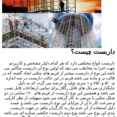
داربست چیست؟
داربست انواع مختلفی دارد که هر کدام دلیل مشخص و کاربردی
جهت اجرا به مخاطب می دهد.که اولین نوع آن داربست مثالثی می
باشد.این نوع از داربست بیشتر از فریم های مثلثی ایجاد گشته که در
قالب نر و ماده می باشد.فریم در این حالت داربست در سه اندازه
ی ۵/۰ و۷۵/۰ و ۱ متری تولید و عرضه می گردد که به دلیل
جایگذاری سرجک های قابل رگلاژ برای تمامی ارتفاعات قابل نصب
می باشد و همچنین این نوع داربست از فریم های ۱۲۰ سانتی در دو
شکل مثلثی یا مربعی به کار گرفته می شود.سهولت از نظر کارایی
و سرعت کار با آن از مزایای این نوع داربست می باشد.و عمده
دلیل استفاده از آن عدم نیاز به کارگران ماهر در جهت داربست
بندی این نوع می باشد.نوع دوم داربست چکشی ستاره ای می باشد