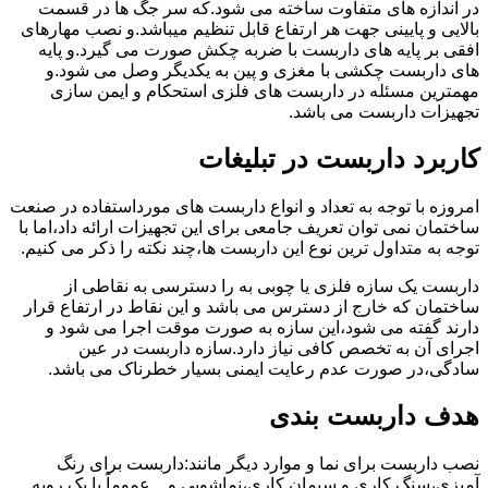
در اندازه های متفاوت ساخته می شود.که سر جگ ها در قسمت
بالایی و پایینی جهت هر ارتفاع قابل تنظیم میباشد.و نصب مهارهای
افقی بر پایه های داربست با ضربه چکش صورت می گیرد.و پایه
های داربست چکشی با مغزی و پین به یکدیگر وصل می شود.و
مهمترین مسئله در داربست های فلزی استحکام و ایمن سازی
تجهیزات داربست می باشد.
کاربرد داربست در تبلیغات
امروزه با توجه به تعداد و انواع داربست های مورداستفاده در صنعت
ساختمان نمی توان تعریف جامعی برای این تجهیزات ارائه داد،اما با
توجه به متداول ترین نوع این داربست ها،چند نکته را ذکر می کنیم.
داربست یک سازه فلزی یا چوبی به را دسترسی به نقاطی از
ساختمان که خارج از دسترس می باشد و این نقاط در ارتفاع قرار
دارند گفته می شود،این سازه به صورت موقت اجرا می شود و
اجرای آن به تخصص کافی نیاز دارد.سازه داربست در عین
سادگی،در صورت عدم رعایت ایمنی بسیار خطرناک می باشد.
هدف داربست بندی
نصب داربست برای نما و موارد دیگر مانند:داربست برای رنگ
آمیزی،سنگ کاری و سیمان کاری،نماشویی و…عموماً با یک رویه