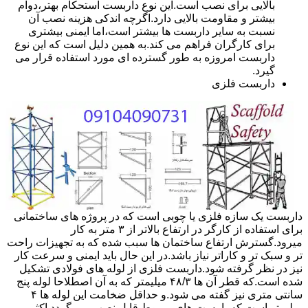
بالایی برای نصب است.این نوع داربست استحکام بهتر،دوام
بیشتر و مقاومت بالایی دارد.اگرچه اندکی هزینه نصب آن
نسبت به سایر داربست ها بیشتر است،اما ایمنی بیشتری
برای کارگران فراهم می کند.به همین دلیل است که این نوع
داربست امروزه به طور گسترده ای مورد استفاده قرار می
گیرد.
داربست فلزی
داربست یک سازه فلزی یا چوبی است که در پروژه های ساختمانی
برای استفاده از کارگر در ارتفاع بالاتر از ۳ متر به کار
میرود.گسترش ارتفاع ساختمان ها سبب شده که به تجهیزات راحت
تر و سبک تر و کاراتر نیاز باشد.در این حال باید ایمنی و سرعت کار
نیز در نظر گرفته شود.داربست فلزی از لوله های فولادی تشکیل
شده است.که قطر آن ها ۴۸/۳ میلیمتر که به آن اصطلاحا لوله پنج
سانتی متری نیز گفته می شود.و حداقل ضخامت این لوله ها ۴
میلیمتر است.که با بست های مربوط قابل نصب می گردد.اکثر