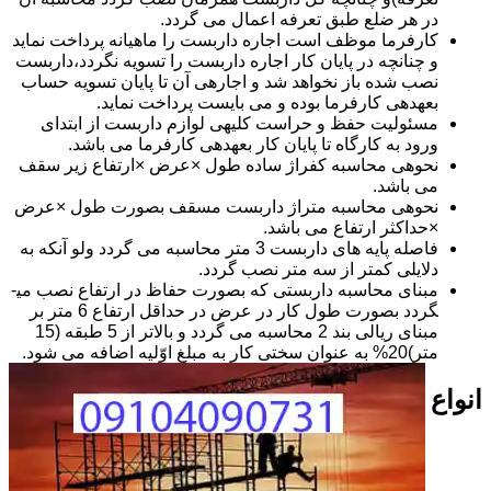
در هر ضلع طبق تعرفه اعمال می گردد.
کارفرما موظف است اجاره داربست را ماهیانه پرداخت نماید
و چنانچه در پایان کار اجاره داربست را تسویه نگردد،داربست
نصب شده باز نخواهد شد و اجاره­ی آن تا پایان تسویه حساب
بعهده­ی کارفرما بوده و می بایست پرداخت نماید.
مسئولیت حفظ و حراست کلیه­ی لوازم داربست از ابتدای
ورود به کارگاه تا پایان کار بعهده­ی کارفرما می باشد.
نحوه­ی محاسبه کفراژ ساده طول ×عرض ×ارتفاع زیر سقف
می باشد.
نحوه­ی محاسبه متراژ داربست مسقف بصورت طول ×عرض
×حداکثر ارتفاع می باشد.
فاصله پایه های داربست 3 متر محاسبه می گردد ولو آنکه به
دلایلی کمتر از سه متر نصب گردد.
مبنای محاسبه داربستی که بصورت حفاظ در ارتفاع نصب می­
گردد بصورت طول کار در عرض در حداقل ارتفاع 6 متر بر
مبنای ریالی بند 2 محاسبه می گردد و بالاتر از 5 طبقه (15
متر)20% به عنوان سختی کار به مبلغ اوّلیه اضافه می شود.
انواع