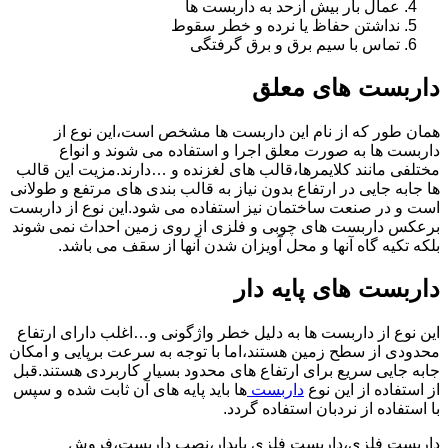
عمال بار بیش ازحد به داربست ها
نداشتن حفاظ یا نرده و خطر سقوط
تماس با سیم برق و برق گرفتگی
داربست های معلق
همان طور که از نام این داربست ها مشخص است،این نوع از
داربست ها به صورت معلق اجرا و استفاده می شوند و انواع
مختلفی مانند کلایمرها،قالب های لغزنده و …دارند.مزیت این قالب
ها جابه جایی در ارتفاع بدون نیاز به قالب بندی های مرتفع و طولانی
است و در صنعت ساختمان نیز استفاده می شود.این نوع از داربست
برعکس داربست های چوبی و فلزی از روی زمین احداث نمی شوند
بلکه تکیه گاه آنها و محل آویزان شدن آنها از سقف می باشد.
داربست های پایه دار
این نوع از داربست ها به دلیل خطر واژگونی و…اغلب دارای ارتفاع
محدودی از سطح زمین هستند،اما با توجه به سرعت برپایی و امکان
جابه جایی سریع برای ارتفاع های محدود بسیار کاربردی هستند.قبل
از استفاده از این نوع
داربست
ها باید پایه های آن ثابت شده و سپس
با استفاده از نردبان استفاده گردد.
داربست فلزی،داربست فلزی پایدار،نصب داربست،فروش