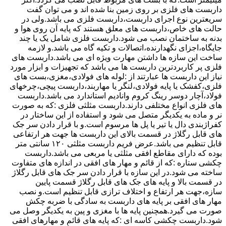
داربست های فلزی بر روی زمین بنا شده اند و می توان گفت
سریعترین نوع اجرای داربست،داربست فلزی می باشد.ولی در
حالت های خاص،داربست های معلق هستند که پایه آن روی هوا و
بدنه به ساختمان نصب می شود.داربست فلزی شامل یک یا چند
جایگاه،اجزای نگهدارنده،اتصالات و تکیه گاه می باشد.و لازمه
ساخت این سازه ها داشتن مهارت ویژه ای می باشد.داربست های
فلزی پر کاربردترین داربست ها می باشد که تجهیزات و ابزار مورد
نیاز این داربست ها عبارتند از :لوله های فولادی،مغزی،بست های
فلزی،کفشک یا پایه فولادی،لنگر یا مهاربند،داربست پیچی،چرخهای
فولاد،آچار دوسر رینگ کروم وانادیم استاندارد می باشد.داربست
های فلزی انواع مختلفی دارند.داربست مثلثی فلزی :که به صورت
نر و ماده به یکدیگر متصل می شود و استفاده از این ساختار در
کفراژبندی دال یا تیر یا پل ها مرسوم است.و با قرار دادن سر جک
های قابل رگلاژ در قسمت بالای این داربست ها جهت هر ارتفاعی
قابل تنظیم می باشد.عرض فریم داربست مثلثی ۱۲۰ سانتی متر
بوده که دارای مقاطع افقی مثلثی یا مربعی می باشد.داربست
چکشی ستاره :که از قائم و مهار های افقی در اندازه های متفاوت
ساخته می شود.در این سازه با قرار دادن سر جک های قابل رگلاژ
در قسمت بالا و پایه های جک های قابل رگلاژ قسمت پایین
سازه،جهت هر ارتفاع و اختلاف ترازی قابل تنظیم است.و نصب
مهار های افقی بر پایه های داربست به سادگی با ضربه چکش
صورت می گیرد.همچنین پایه ها با مغزی و پین به یکدیگر وصل می
شود.داربست چکشی کاسه ای :که پایه های قائم و مهارهای افقی