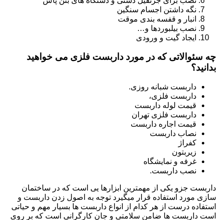
نصب برای جرثقیل دستی و دستگاه های بتن پاش
نگه داشتن اجسام سنگین
انبار و قفسه بندی موقت
نصب بیلبوردها و…
ایجاد گیت و ورودی
چه سئوالاتی که در مورد داربست فلزی می خواهید
بدانید؟
داربست شبانه روزی.
داربست فلزی،
قیمت لوله داربست
داربست فلزی تهران
قیمت اجاره داربست
نصاب داربست
کفراژ
زیربتون
غرفه و نمایشگاه
نصب داربست.
داربست جزو یکی از مهمترین ابزارها یی است که در ساختمان
سازی مورد استفاده قرار میگیرد توجه به اصول زدن داربست و
استفاده درست از هر کدام از انواع داربست ها بسیار مهم و حیاتی
است داربست ها ضامن سلامتی و جان کارگرانی است که بر روی