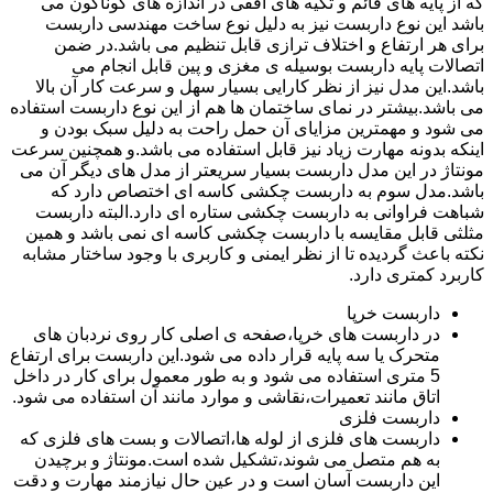
که از پایه های قائم و تکیه های افقی در اندازه های گوناگون می
باشد این نوع داربست نیز به دلیل نوع ساخت مهندسی داربست
برای هر ارتفاع و اختلاف ترازی قابل تنظیم می باشد.در ضمن
اتصالات پایه داربست بوسیله ی مغزی و پین قابل انجام می
باشد.این مدل نیز از نظر کارایی بسیار سهل و سرعت کار آن بالا
می باشد.بیشتر در نمای ساختمان ها هم از این نوع داربست استفاده
می شود و مهمترین مزایای آن حمل راحت به دلیل سبک بودن و
اینکه بدونه مهارت زیاد نیز قابل استفاده می باشد.و همچنین سرعت
مونتاژ در این مدل داربست بسیار سریعتر از مدل های دیگر آن می
باشد.مدل سوم به داربست چکشی کاسه ای اختصاص دارد که
شباهت فراوانی به داربست چکشی ستاره ای دارد.البته داربست
مثلثی قابل مقایسه با داربست چکشی کاسه ای نمی باشد و همین
نکته باعث گردیده تا از نظر ایمنی و کاربری با وجود ساختار مشابه
کاربرد کمتری دارد.
داربست خرپا
در داربست های خرپا،صفحه ی اصلی کار روی نردبان های
متحرک یا سه پایه قرار داده می شود.این داربست برای ارتفاع
5 متری استفاده می شود و به طور معمول برای کار در داخل
اتاق مانند تعمیرات،نقاشی و موارد مانند آن استفاده می شود.
داربست فلزی
داربست های فلزی از لوله ها،اتصالات و بست های فلزی که
به هم متصل می شوند،تشکیل شده است.مونتاژ و برچیدن
این داربست آسان است و در عین حال نیازمند مهارت و دقت