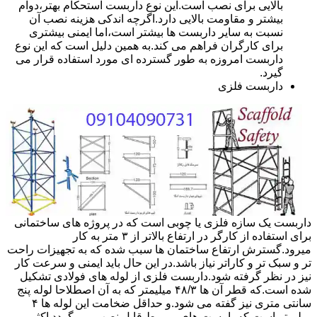
بالایی برای نصب است.این نوع داربست استحکام بهتر،دوام
بیشتر و مقاومت بالایی دارد.اگرچه اندکی هزینه نصب آن
نسبت به سایر داربست ها بیشتر است،اما ایمنی بیشتری
برای کارگران فراهم می کند.به همین دلیل است که این نوع
داربست امروزه به طور گسترده ای مورد استفاده قرار می
گیرد.
داربست فلزی
داربست یک سازه فلزی یا چوبی است که در پروژه های ساختمانی
برای استفاده از کارگر در ارتفاع بالاتر از ۳ متر به کار
میرود.گسترش ارتفاع ساختمان ها سبب شده که به تجهیزات راحت
تر و سبک تر و کاراتر نیاز باشد.در این حال باید ایمنی و سرعت کار
نیز در نظر گرفته شود.داربست فلزی از لوله های فولادی تشکیل
شده است.که قطر آن ها ۴۸/۳ میلیمتر که به آن اصطلاحا لوله پنج
سانتی متری نیز گفته می شود.و حداقل ضخامت این لوله ها ۴
میلیمتر است.که با بست های مربوط قابل نصب می گردد.اکثر