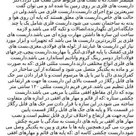
داربست های فلزی بر روی زمین بنا شده اند و می توان گفت
سریعترین نوع اجرای داربست،داربست فلزی می باشد.ولی در
حالت های خاص،داربست های معلق هستند که پایه آن روی هوا و
بدنه به ساختمان نصب می شود.داربست فلزی شامل یک یا چند
جایگاه،اجزای نگهدارنده،اتصالات و تکیه گاه می باشد.و لازمه
ساخت این سازه ها داشتن مهارت ویژه ای می باشد.داربست های
فلزی پر کاربردترین داربست ها می باشد که تجهیزات و ابزار مورد
نیاز این داربست ها عبارتند از :لوله های فولادی،مغزی،بست های
فلزی،کفشک یا پایه فولادی،لنگر یا مهاربند،داربست پیچی،چرخهای
فولاد،آچار دوسر رینگ کروم وانادیم استاندارد می باشد.داربست
های فلزی انواع مختلفی دارند.داربست مثلثی فلزی :که به صورت
نر و ماده به یکدیگر متصل می شود و استفاده از این ساختار در
کفراژبندی دال یا تیر یا پل ها مرسوم است.و با قرار دادن سر جک
های قابل رگلاژ در قسمت بالای این داربست ها جهت هر ارتفاعی
قابل تنظیم می باشد.عرض فریم داربست مثلثی ۱۲۰ سانتی متر
بوده که دارای مقاطع افقی مثلثی یا مربعی می باشد.داربست
چکشی ستاره :که از قائم و مهار های افقی در اندازه های متفاوت
ساخته می شود.در این سازه با قرار دادن سر جک های قابل رگلاژ
در قسمت بالا و پایه های جک های قابل رگلاژ قسمت پایین
سازه،جهت هر ارتفاع و اختلاف ترازی قابل تنظیم است.و نصب
مهار های افقی بر پایه های داربست به سادگی با ضربه چکش
صورت می گیرد.همچنین پایه ها با مغزی و پین به یکدیگر وصل می
شود.داربست چکشی کاسه ای :که پایه های قائم و مهارهای افقی