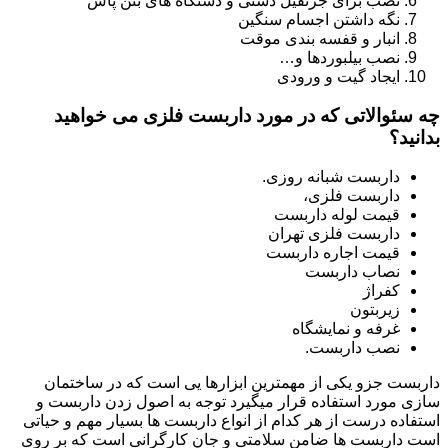
نصب برای جرثقیل دستی و دستگاه های بتن پاش
نگه داشتن اجسام سنگین
انبار و قفسه بندی موقت
نصب بیلبوردها و…
ایجاد گیت و ورودی
چه سئوالاتی که در مورد داربست فلزی می خواهید
بدانید؟
داربست شبانه روزی.
داربست فلزی،
قیمت لوله داربست
داربست فلزی تهران
قیمت اجاره داربست
نصاب داربست
کفراژ
زیربتون
غرفه و نمایشگاه
نصب داربست.
داربست جزو یکی از مهمترین ابزارها یی است که در ساختمان
سازی مورد استفاده قرار میگیرد توجه به اصول زدن داربست و
استفاده درست از هر کدام از انواع داربست ها بسیار مهم و حیاتی
است داربست ها ضامن سلامتی و جان کارگرانی است که بر روی