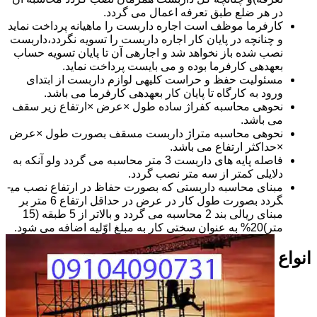
در هر ضلع طبق تعرفه اعمال می گردد.
کارفرما موظف است اجاره داربست را ماهیانه پرداخت نماید
و چنانچه در پایان کار اجاره داربست را تسویه نگردد،داربست
نصب شده باز نخواهد شد و اجاره­ی آن تا پایان تسویه حساب
بعهده­ی کارفرما بوده و می بایست پرداخت نماید.
مسئولیت حفظ و حراست کلیه­ی لوازم داربست از ابتدای
ورود به کارگاه تا پایان کار بعهده­ی کارفرما می باشد.
نحوه­ی محاسبه کفراژ ساده طول ×عرض ×ارتفاع زیر سقف
می باشد.
نحوه­ی محاسبه متراژ داربست مسقف بصورت طول ×عرض
×حداکثر ارتفاع می باشد.
فاصله پایه های داربست 3 متر محاسبه می گردد ولو آنکه به
دلایلی کمتر از سه متر نصب گردد.
مبنای محاسبه داربستی که بصورت حفاظ در ارتفاع نصب می­
گردد بصورت طول کار در عرض در حداقل ارتفاع 6 متر بر
مبنای ریالی بند 2 محاسبه می گردد و بالاتر از 5 طبقه (15
متر)20% به عنوان سختی کار به مبلغ اوّلیه اضافه می شود.
انواع