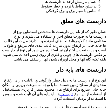
عمال بار بیش ازحد به داربست ها
نداشتن حفاظ یا نرده و خطر سقوط
تماس با سیم برق و برق گرفتگی
داربست های معلق
همان طور که از نام این داربست ها مشخص است،این نوع از
داربست ها به صورت معلق اجرا و استفاده می شوند و انواع
مختلفی مانند کلایمرها،قالب های لغزنده و …دارند.مزیت این قالب
ها جابه جایی در ارتفاع بدون نیاز به قالب بندی های مرتفع و طولانی
است و در صنعت ساختمان نیز استفاده می شود.این نوع از داربست
برعکس داربست های چوبی و فلزی از روی زمین احداث نمی شوند
بلکه تکیه گاه آنها و محل آویزان شدن آنها از سقف می باشد.
داربست های پایه دار
این نوع از داربست ها به دلیل خطر واژگونی و…اغلب دارای ارتفاع
محدودی از سطح زمین هستند،اما با توجه به سرعت برپایی و امکان
جابه جایی سریع برای ارتفاع های محدود بسیار کاربردی هستند.قبل
از استفاده از این نوع
داربست
ها باید پایه های آن ثابت شده و سپس
با استفاده از نردبان استفاده گردد.
داربست فلزی،داربست فلزی پایدار،نصب داربست،فروش