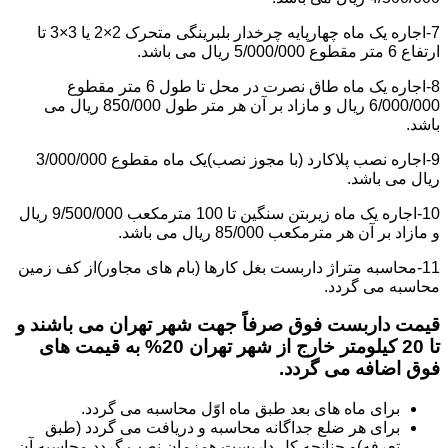
7-اجاره یک ماه چهارپایه چرخدار بلبرینگی متحرک 2×2 یا 3×3 تا
ارتفاع 6 متر مقطوع 5/000/000 ریال می باشد.
8-اجاره یک ماه طاق نصرت در محل تا طول 6 متر مقطوع
6/000/000 ریال و مازاد بر آن هر متر طول 850/000 ریال می
باشد.
9-اجاره نصب پلاکارد (با مجوز نصب)یک ماه مقطوع 3/000/000
ریال می باشد.
10-اجاره یک ماه زیربتن سنگین تا 100 مترمکعب 9/500/000 ریال
و مازاد بر آن هر مترمکعب 85/000 ریال می باشد.
11-محاسبه متراژ داربست بغل کارها (بام های مجاور)از کف زمین
محاسبه می گردد.
قیمت داربست فوق صرفاً جهت شهر تهران می باشند و
تا 20 کیلومتر خارج از شهر تهران 20% به قیمت های
فوق اضافه می گردد.
برای ماه های بعد طبق ماه اوّل محاسبه می گردد.
برای هر ضلع جداگانه محاسبه و دریافت می گردد (طبق
تعرفه)و چنانچه کل داربست همزمان نصب گردد محاسبه آن