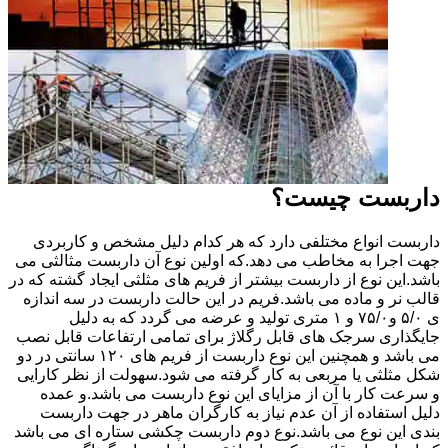
داربست چیست؟
داربست انواع مختلفی دارد که هر کدام دلیل مشخص و کاربردی
جهت اجرا به مخاطب می دهد.که اولین نوع آن داربست مثالثی می
باشد.این نوع از داربست بیشتر از فریم های مثلثی ایجاد گشته که در
قالب نر و ماده می باشد.فریم در این حالت داربست در سه اندازه
ی ۵/۰ و۷۵/۰ و ۱ متری تولید و عرضه می گردد که به دلیل
جایگذاری سرجک های قابل رگلاژ برای تمامی ارتفاعات قابل نصب
می باشد و همچنین این نوع داربست از فریم های ۱۲۰ سانتی در دو
شکل مثلثی یا مربعی به کار گرفته می شود.سهولت از نظر کارایی
و سرعت کار با آن از مزایای این نوع داربست می باشد.و عمده
دلیل استفاده از آن عدم نیاز به کارگران ماهر در جهت داربست
بندی این نوع می باشد.نوع دوم داربست چکشی ستاره ای می باشد