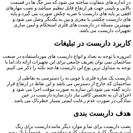
در اندازه های متفاوت ساخته می شود.که سر جگ ها در قسمت
بالایی و پایینی جهت هر ارتفاع قابل تنظیم میباشد.و نصب مهارهای
افقی بر پایه های داربست با ضربه چکش صورت می گیرد.و پایه
های داربست چکشی با مغزی و پین به یکدیگر وصل می شود.و
مهمترین مسئله در داربست های فلزی استحکام و ایمن سازی
تجهیزات داربست می باشد.
کاربرد داربست در تبلیغات
امروزه با توجه به تعداد و انواع داربست های مورداستفاده در صنعت
ساختمان نمی توان تعریف جامعی برای این تجهیزات ارائه داد،اما با
توجه به متداول ترین نوع این داربست ها،چند نکته را ذکر می کنیم.
داربست یک سازه فلزی یا چوبی به را دسترسی به نقاطی از
ساختمان که خارج از دسترس می باشد و این نقاط در ارتفاع قرار
دارند گفته می شود،این سازه به صورت موقت اجرا می شود و
اجرای آن به تخصص کافی نیاز دارد.سازه داربست در عین
سادگی،در صورت عدم رعایت ایمنی بسیار خطرناک می باشد.
هدف داربست بندی
نصب داربست برای نما و موارد دیگر مانند:داربست برای رنگ
آمیزی،سنگ کاری و سیمان کاری،نماشویی و…عموماً با یک رویه