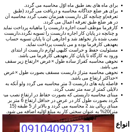
برای ماه های بعد طبق ماه اوّل محاسبه می گردد.
برای هر ضلع جداگانه محاسبه و دریافت می گردد (طبق
تعرفه)و چنانچه کل داربست همزمان نصب گردد محاسبه آن
در هر ضلع طبق تعرفه اعمال می گردد.
کارفرما موظف است اجاره داربست را ماهیانه پرداخت نماید
و چنانچه در پایان کار اجاره داربست را تسویه نگردد،داربست
نصب شده باز نخواهد شد و اجاره­ی آن تا پایان تسویه حساب
بعهده­ی کارفرما بوده و می بایست پرداخت نماید.
مسئولیت حفظ و حراست کلیه­ی لوازم داربست از ابتدای
ورود به کارگاه تا پایان کار بعهده­ی کارفرما می باشد.
نحوه­ی محاسبه کفراژ ساده طول ×عرض ×ارتفاع زیر سقف
می باشد.
نحوه­ی محاسبه متراژ داربست مسقف بصورت طول ×عرض
×حداکثر ارتفاع می باشد.
فاصله پایه های داربست 3 متر محاسبه می گردد ولو آنکه به
دلایلی کمتر از سه متر نصب گردد.
مبنای محاسبه داربستی که بصورت حفاظ در ارتفاع نصب می­
گردد بصورت طول کار در عرض در حداقل ارتفاع 6 متر بر
مبنای ریالی بند 2 محاسبه می گردد و بالاتر از 5 طبقه (15
متر)20% به عنوان سختی کار به مبلغ اوّلیه اضافه می شود.
انواع