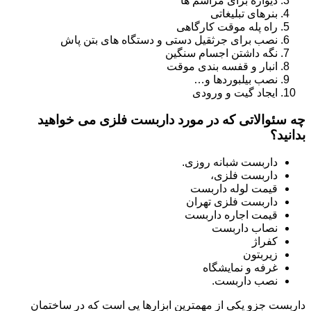
دیواره برای مراسم ها
بنرهای تبلیغاتی
راه پله موقت کارگاهی
نصب برای جرثقیل دستی و دستگاه های بتن پاش
نگه داشتن اجسام سنگین
انبار و قفسه بندی موقت
نصب بیلبوردها و…
ایجاد گیت و ورودی
چه سئوالاتی که در مورد داربست فلزی می خواهید
بدانید؟
داربست شبانه روزی.
داربست فلزی،
قیمت لوله داربست
داربست فلزی تهران
قیمت اجاره داربست
نصاب داربست
کفراژ
زیربتون
غرفه و نمایشگاه
نصب داربست.
داربست جزو یکی از مهمترین ابزارها یی است که در ساختمان