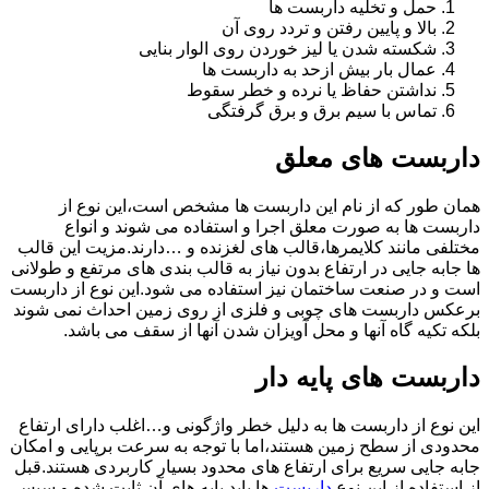
حمل و تخلیه داربست ها
بالا و پایین رفتن و تردد روی آن
شکسته شدن یا لیز خوردن روی الوار بنایی
عمال بار بیش ازحد به داربست ها
نداشتن حفاظ یا نرده و خطر سقوط
تماس با سیم برق و برق گرفتگی
داربست های معلق
همان طور که از نام این داربست ها مشخص است،این نوع از
داربست ها به صورت معلق اجرا و استفاده می شوند و انواع
مختلفی مانند کلایمرها،قالب های لغزنده و …دارند.مزیت این قالب
ها جابه جایی در ارتفاع بدون نیاز به قالب بندی های مرتفع و طولانی
است و در صنعت ساختمان نیز استفاده می شود.این نوع از داربست
برعکس داربست های چوبی و فلزی از روی زمین احداث نمی شوند
بلکه تکیه گاه آنها و محل آویزان شدن آنها از سقف می باشد.
داربست های پایه دار
این نوع از داربست ها به دلیل خطر واژگونی و…اغلب دارای ارتفاع
محدودی از سطح زمین هستند،اما با توجه به سرعت برپایی و امکان
جابه جایی سریع برای ارتفاع های محدود بسیار کاربردی هستند.قبل
از استفاده از این نوع
داربست
ها باید پایه های آن ثابت شده و سپس