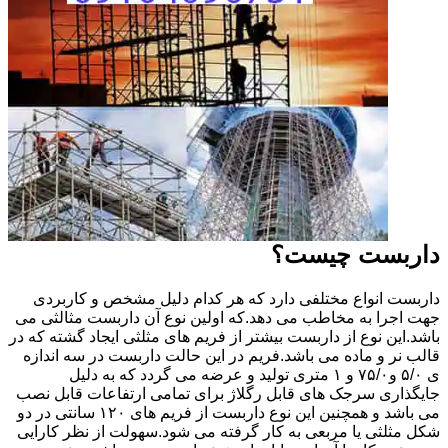
داربست چیست؟
داربست انواع مختلفی دارد که هر کدام دلیل مشخص و کاربردی
جهت اجرا به مخاطب می دهد.که اولین نوع آن داربست مثالثی می
باشد.این نوع از داربست بیشتر از فریم های مثلثی ایجاد گشته که در
قالب نر و ماده می باشد.فریم در این حالت داربست در سه اندازه
ی ۵/۰ و۷۵/۰ و ۱ متری تولید و عرضه می گردد که به دلیل
جایگذاری سرجک های قابل رگلاژ برای تمامی ارتفاعات قابل نصب
می باشد و همچنین این نوع داربست از فریم های ۱۲۰ سانتی در دو
شکل مثلثی یا مربعی به کار گرفته می شود.سهولت از نظر کارایی