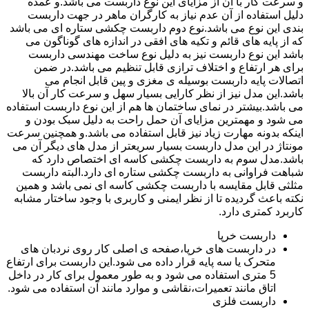
و سرعت کار با آن از مزایای این نوع داربست می باشد.و عمده
دلیل استفاده از آن عدم نیاز به کارگران ماهر در جهت داربست
بندی این نوع می باشد.نوع دوم داربست چکشی ستاره ای می باشد
که از پایه های قائم و تکیه های افقی در اندازه های گوناگون می
باشد این نوع داربست نیز به دلیل نوع ساخت مهندسی داربست
برای هر ارتفاع و اختلاف ترازی قابل تنظیم می باشد.در ضمن
اتصالات پایه داربست بوسیله ی مغزی و پین قابل انجام می
باشد.این مدل نیز از نظر کارایی بسیار سهل و سرعت کار آن بالا
می باشد.بیشتر در نمای ساختمان ها هم از این نوع داربست استفاده
می شود و مهمترین مزایای آن حمل راحت به دلیل سبک بودن و
اینکه بدونه مهارت زیاد نیز قابل استفاده می باشد.و همچنین سرعت
مونتاژ در این مدل داربست بسیار سریعتر از مدل های دیگر آن می
باشد.مدل سوم به داربست چکشی کاسه ای اختصاص دارد که
شباهت فراوانی به داربست چکشی ستاره ای دارد.البته داربست
مثلثی قابل مقایسه با داربست چکشی کاسه ای نمی باشد و همین
نکته باعث گردیده تا از نظر ایمنی و کاربری با وجود ساختار مشابه
کاربرد کمتری دارد.
داربست خرپا
در داربست های خرپا،صفحه ی اصلی کار روی نردبان های
متحرک یا سه پایه قرار داده می شود.این داربست برای ارتفاع
5 متری استفاده می شود و به طور معمول برای کار در داخل
اتاق مانند تعمیرات،نقاشی و موارد مانند آن استفاده می شود.
داربست فلزی