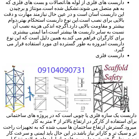
داربست های فلزی از لوله ها،اتصالات و بست های فلزی که
به هم متصل می شوند،تشکیل شده است.مونتاژ و برچیدن
این داربست آسان است و در عین حال نیازمند مهارت و دقت
بالایی برای نصب است.این نوع داربست استحکام بهتر،دوام
بیشتر و مقاومت بالایی دارد.اگرچه اندکی هزینه نصب آن
نسبت به سایر داربست ها بیشتر است،اما ایمنی بیشتری
برای کارگران فراهم می کند.به همین دلیل است که این نوع
داربست امروزه به طور گسترده ای مورد استفاده قرار می
گیرد.
داربست فلزی
داربست یک سازه فلزی یا چوبی است که در پروژه های ساختمانی
برای استفاده از کارگر در ارتفاع بالاتر از ۳ متر به کار
میرود.گسترش ارتفاع ساختمان ها سبب شده که به تجهیزات راحت
تر و سبک تر و کاراتر نیاز باشد.در این حال باید ایمنی و سرعت کار
نیز در نظر گرفته شود.داربست فلزی از لوله های فولادی تشکیل