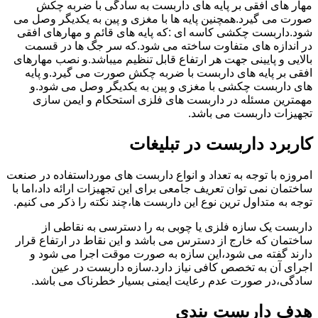
مهار های افقی بر پایه های داربست به سادگی با ضربه چکش
صورت می گیرد.همچنین پایه ها با مغزی و پین به یکدیگر وصل می
شود.داربست چکشی کاسه ای :که پایه های قائم و مهارهای افقی
در اندازه های متفاوت ساخته می شود.که سر جگ ها در قسمت
بالایی و پایینی جهت هر ارتفاع قابل تنظیم میباشد.و نصب مهارهای
افقی بر پایه های داربست با ضربه چکش صورت می گیرد.و پایه
های داربست چکشی با مغزی و پین به یکدیگر وصل می شود.و
مهمترین مسئله در داربست های فلزی استحکام و ایمن سازی
تجهیزات داربست می باشد.
کاربرد داربست در تبلیغات
امروزه با توجه به تعداد و انواع داربست های مورداستفاده در صنعت
ساختمان نمی توان تعریف جامعی برای این تجهیزات ارائه داد،اما با
توجه به متداول ترین نوع این داربست ها،چند نکته را ذکر می کنیم.
داربست یک سازه فلزی یا چوبی به را دسترسی به نقاطی از
ساختمان که خارج از دسترس می باشد و این نقاط در ارتفاع قرار
دارند گفته می شود،این سازه به صورت موقت اجرا می شود و
اجرای آن به تخصص کافی نیاز دارد.سازه داربست در عین
سادگی،در صورت عدم رعایت ایمنی بسیار خطرناک می باشد.
هدف داربست بندی