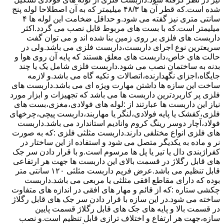
شده است.که قطر آن ها ۴۸/۳ میلیمتر که به آن اصطلاحا لوله پنج
سانتی متری نیز گفته می شود.و حداقل ضخامت این لوله ها ۴
میلیمتر است.که با بست های مربوط قابل نصب می گردد.اکثر
داربست های فلزی بر روی زمین بنا شده اند و می توان گفت
سریعترین نوع اجرای داربست،داربست فلزی می باشد.ولی در
حالت های خاص،داربست های معلق هستند که پایه آن روی هوا و
بدنه به ساختمان نصب می شود.داربست فلزی شامل یک یا چند
جایگاه،اجزای نگهدارنده،اتصالات و تکیه گاه می باشد.و لازمه
ساخت این سازه ها داشتن مهارت ویژه ای می باشد.داربست های
فلزی پر کاربردترین داربست ها می باشد که تجهیزات و ابزار مورد
نیاز این داربست ها عبارتند از :لوله های فولادی،مغزی،بست های
فلزی،کفشک یا پایه فولادی،لنگر یا مهاربند،داربست پیچی،چرخهای
فولاد،آچار دوسر رینگ کروم وانادیم استاندارد می باشد.داربست
های فلزی انواع مختلفی دارند.داربست مثلثی فلزی :که به صورت
نر و ماده به یکدیگر متصل می شود و استفاده از این ساختار در
کفراژبندی دال یا تیر یا پل ها مرسوم است.و با قرار دادن سر جک
های قابل رگلاژ در قسمت بالای این داربست ها جهت هر ارتفاعی
قابل تنظیم می باشد.عرض فریم داربست مثلثی ۱۲۰ سانتی متر
بوده که دارای مقاطع افقی مثلثی یا مربعی می باشد.داربست
چکشی ستاره :که از قائم و مهار های افقی در اندازه های متفاوت
ساخته می شود.در این سازه با قرار دادن سر جک های قابل رگلاژ
در قسمت بالا و پایه های جک های قابل رگلاژ قسمت پایین
سازه،جهت هر ارتفاع و اختلاف ترازی قابل تنظیم است.و نصب