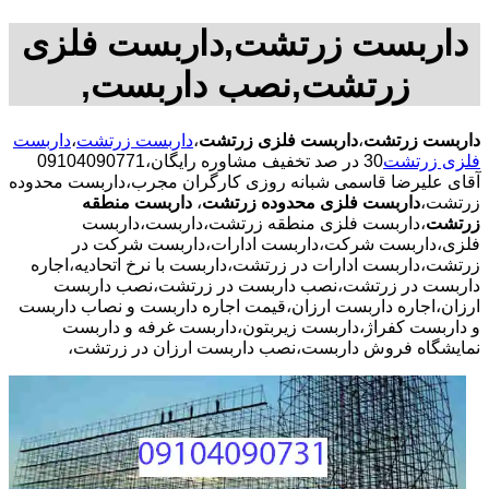
داربست زرتشت,داربست فلزی
زرتشت,نصب داربست,
داربست زرتشت
،
داربست فلزی زرتشت
،
داربست زرتشت
،
داربست
فلزی زرتشت
30 در صد تخفیف مشاوره رایگان،09104090771
آقای علیرضا قاسمی شبانه روزی کارگران مجرب،داربست محدوده
زرتشت،
داربست فلزی محدوده زرتشت
،
داربست منطقه
زرتشت
،داربست فلزی منطقه زرتشت،داربست،داربست
فلزی،داربست شرکت،داربست ادارات،داربست شرکت در
زرتشت،داربست ادارات در زرتشت،داربست با نرخ اتحادیه،اجاره
داربست در زرتشت،نصب داربست در زرتشت،نصب داربست
ارزان،اجاره داربست ارزان،قیمت اجاره داربست و نصاب داربست
و داربست کفراژ،داربست زیربتون،داربست غرفه و داربست
نمایشگاه فروش داربست،نصب داربست ارزان در زرتشت،