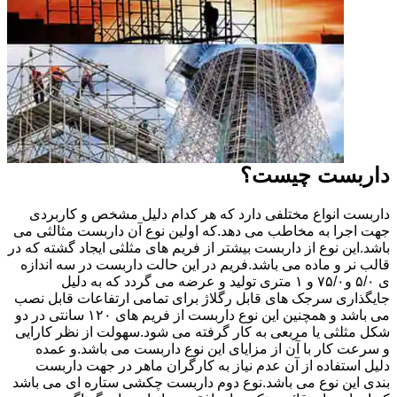
داربست چیست؟
داربست انواع مختلفی دارد که هر کدام دلیل مشخص و کاربردی
جهت اجرا به مخاطب می دهد.که اولین نوع آن داربست مثالثی می
باشد.این نوع از داربست بیشتر از فریم های مثلثی ایجاد گشته که در
قالب نر و ماده می باشد.فریم در این حالت داربست در سه اندازه
ی ۵/۰ و۷۵/۰ و ۱ متری تولید و عرضه می گردد که به دلیل
جایگذاری سرجک های قابل رگلاژ برای تمامی ارتفاعات قابل نصب
می باشد و همچنین این نوع داربست از فریم های ۱۲۰ سانتی در دو
شکل مثلثی یا مربعی به کار گرفته می شود.سهولت از نظر کارایی
و سرعت کار با آن از مزایای این نوع داربست می باشد.و عمده
دلیل استفاده از آن عدم نیاز به کارگران ماهر در جهت داربست
بندی این نوع می باشد.نوع دوم داربست چکشی ستاره ای می باشد