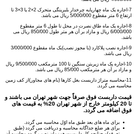
7-اجاره یک ماه چهارپایه چرخدار بلبرینگی متحرک 2×2 یا 3×3 تا
ارتفاع 6 متر مقطوع 5/000/000 ریال می باشد.
8-اجاره یک ماه طاق نصرت در محل تا طول 6 متر مقطوع
6/000/000 ریال و مازاد بر آن هر متر طول 850/000 ریال می
باشد.
9-اجاره نصب پلاکارد (با مجوز نصب)یک ماه مقطوع 3/000/000
ریال می باشد.
10-اجاره یک ماه زیربتن سنگین تا 100 مترمکعب 9/500/000 ریال
و مازاد بر آن هر مترمکعب 85/000 ریال می باشد.
11-محاسبه متراژ داربست بغل کارها (بام های مجاور)از کف زمین
محاسبه می گردد.
قیمت داربست فوق صرفاً جهت شهر تهران می باشند و
تا 20 کیلومتر خارج از شهر تهران 20% به قیمت های
فوق اضافه می گردد.
برای ماه های بعد طبق ماه اوّل محاسبه می گردد.
برای هر ضلع جداگانه محاسبه و دریافت می گردد (طبق
تعرفه)و چنانچه کل داربست همزمان نصب گردد محاسبه آن