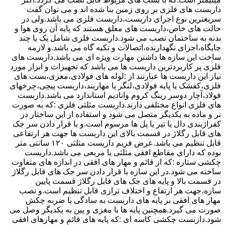
داربست های فلزی بر روی زمین بنا شده اند و می توان گفت
سریعترین نوع اجرای داربست،داربست فلزی می باشد.ولی در
حالت های خاص،داربست های معلق هستند که پایه آن روی هوا و
بدنه به ساختمان نصب می شود.داربست فلزی شامل یک یا چند
جایگاه،اجزای نگهدارنده،اتصالات و تکیه گاه می باشد.و لازمه
ساخت این سازه ها داشتن مهارت ویژه ای می باشد.داربست های
فلزی پر کاربردترین داربست ها می باشد که تجهیزات و ابزار مورد
نیاز این داربست ها عبارتند از :لوله های فولادی،مغزی،بست های
فلزی،کفشک یا پایه فولادی،لنگر یا مهاربند،داربست پیچی،چرخهای
فولاد،آچار دوسر رینگ کروم وانادیم استاندارد می باشد.داربست
های فلزی انواع مختلفی دارند.داربست مثلثی فلزی :که به صورت
نر و ماده به یکدیگر متصل می شود و استفاده از این ساختار در
کفراژبندی دال یا تیر یا پل ها مرسوم است.و با قرار دادن سر جک
های قابل رگلاژ در قسمت بالای این داربست ها جهت هر ارتفاعی
قابل تنظیم می باشد.عرض فریم داربست مثلثی ۱۲۰ سانتی متر
بوده که دارای مقاطع افقی مثلثی یا مربعی می باشد.داربست
چکشی ستاره :که از قائم و مهار های افقی در اندازه های متفاوت
ساخته می شود.در این سازه با قرار دادن سر جک های قابل رگلاژ
در قسمت بالا و پایه های جک های قابل رگلاژ قسمت پایین
سازه،جهت هر ارتفاع و اختلاف ترازی قابل تنظیم است.و نصب
مهار های افقی بر پایه های داربست به سادگی با ضربه چکش
صورت می گیرد.همچنین پایه ها با مغزی و پین به یکدیگر وصل می
شود.داربست چکشی کاسه ای :که پایه های قائم و مهارهای افقی