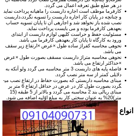
در هر ضلع طبق تعرفه اعمال می گردد.
کارفرما موظف است اجاره داربست را ماهیانه پرداخت نماید
و چنانچه در پایان کار اجاره داربست را تسویه نگردد،داربست
نصب شده باز نخواهد شد و اجاره­ی آن تا پایان تسویه حساب
بعهده­ی کارفرما بوده و می بایست پرداخت نماید.
مسئولیت حفظ و حراست کلیه­ی لوازم داربست از ابتدای
ورود به کارگاه تا پایان کار بعهده­ی کارفرما می باشد.
نحوه­ی محاسبه کفراژ ساده طول ×عرض ×ارتفاع زیر سقف
می باشد.
نحوه­ی محاسبه متراژ داربست مسقف بصورت طول ×عرض
×حداکثر ارتفاع می باشد.
فاصله پایه های داربست 3 متر محاسبه می گردد ولو آنکه به
دلایلی کمتر از سه متر نصب گردد.
مبنای محاسبه داربستی که بصورت حفاظ در ارتفاع نصب می­
گردد بصورت طول کار در عرض در حداقل ارتفاع 6 متر بر
مبنای ریالی بند 2 محاسبه می گردد و بالاتر از 5 طبقه (15
متر)20% به عنوان سختی کار به مبلغ اوّلیه اضافه می شود.
انواع