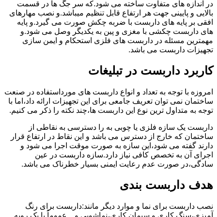
در اندازه های متفاوت ساخته می شود.که سر جگ ها در قسمت
بالایی و پایینی جهت هر ارتفاع قابل تنظیم میباشد.و نصب مهارهای
افقی بر پایه های داربست با ضربه چکش صورت می گیرد.و پایه
های داربست چکشی با مغزی و پین به یکدیگر وصل می شود.و
مهمترین مسئله در داربست های فلزی استحکام و ایمن سازی
تجهیزات داربست می باشد.
کاربرد داربست در تبلیغات
امروزه با توجه به تعداد و انواع داربست های مورداستفاده در صنعت
ساختمان نمی توان تعریف جامعی برای این تجهیزات ارائه داد،اما با
توجه به متداول ترین نوع این داربست ها،چند نکته را ذکر می کنیم.
داربست یک سازه فلزی یا چوبی به را دسترسی به نقاطی از
ساختمان که خارج از دسترس می باشد و این نقاط در ارتفاع قرار
دارند گفته می شود،این سازه به صورت موقت اجرا می شود و
اجرای آن به تخصص کافی نیاز دارد.سازه داربست در عین
سادگی،در صورت عدم رعایت ایمنی بسیار خطرناک می باشد.
هدف داربست بندی
نصب داربست برای نما و موارد دیگر مانند:داربست برای رنگ
آمیزی،سنگ کاری و سیمان کاری،نماشویی و…عموماً با یک رویه