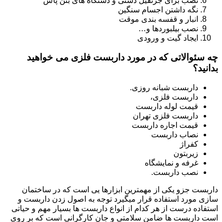
نصب برای جرثقیل دستی و دستگاه های بتن پاش
نگه داشتن اجسام سنگین
انبار و قفسه بندی موقت
نصب بیلبوردها و…
ایجاد گیت و ورودی
چه سئوالاتی که در مورد داربست فلزی می خواهید
بدانید؟
داربست شبانه روزی.
داربست فلزی،
قیمت لوله داربست
داربست فلزی تهران
قیمت اجاره داربست
نصاب داربست
کفراژ
زیربتون
غرفه و نمایشگاه
نصب داربست.
داربست جزو یکی از مهمترین ابزارها یی است که در ساختمان
سازی مورد استفاده قرار میگیرد توجه به اصول زدن داربست و
استفاده درست از هر کدام از انواع داربست ها بسیار مهم و حیاتی
است داربست ها ضامن سلامتی و جان کارگرانی است که بر روی