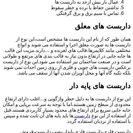
عمال بار بیش ازحد به داربست ها
نداشتن حفاظ یا نرده و خطر سقوط
تماس با سیم برق و برق گرفتگی
داربست های معلق
همان طور که از نام این داربست ها مشخص است،این نوع از
داربست ها به صورت معلق اجرا و استفاده می شوند و انواع
مختلفی مانند کلایمرها،قالب های لغزنده و …دارند.مزیت این قالب
ها جابه جایی در ارتفاع بدون نیاز به قالب بندی های مرتفع و طولانی
است و در صنعت ساختمان نیز استفاده می شود.این نوع از داربست
برعکس داربست های چوبی و فلزی از روی زمین احداث نمی شوند
بلکه تکیه گاه آنها و محل آویزان شدن آنها از سقف می باشد.
داربست های پایه دار
این نوع از داربست ها به دلیل خطر واژگونی و…اغلب دارای ارتفاع
محدودی از سطح زمین هستند،اما با توجه به سرعت برپایی و امکان
جابه جایی سریع برای ارتفاع های محدود بسیار کاربردی هستند.قبل
از استفاده از این نوع
داربست
ها باید پایه های آن ثابت شده و سپس
با استفاده از نردبان استفاده گردد.
داربست فلزی،داربست فلزی پایدار،نصب داربست،فروش