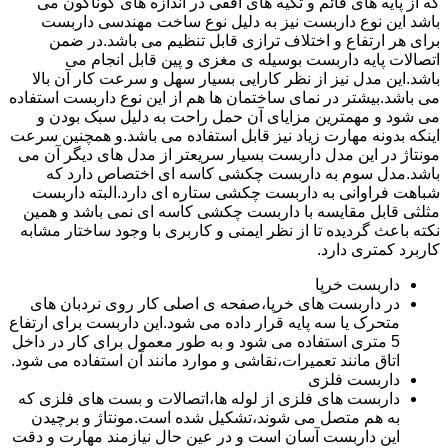
که از پایه های قائم و تکیه های افقی در اندازه های گوناگون می
باشد این نوع داربست نیز به دلیل نوع ساخت مهندسی داربست
برای هر ارتفاع و اختلاف ترازی قابل تنظیم می باشد.در ضمن
اتصالات پایه داربست بوسیله ی مغزی و پین قابل انجام می
باشد.این مدل نیز از نظر کارایی بسیار سهل و سرعت کار آن بالا
می باشد.بیشتر در نمای ساختمان ها هم از این نوع داربست استفاده
می شود و مهمترین مزایای آن حمل راحت به دلیل سبک بودن و
اینکه بدونه مهارت زیاد نیز قابل استفاده می باشد.و همچنین سرعت
مونتاژ در این مدل داربست بسیار سریعتر از مدل های دیگر آن می
باشد.مدل سوم به داربست چکشی کاسه ای اختصاص دارد که
شباهت فراوانی به داربست چکشی ستاره ای دارد.البته داربست
مثلثی قابل مقایسه با داربست چکشی کاسه ای نمی باشد و همین
نکته باعث گردیده تا از نظر ایمنی و کاربری با وجود ساختار مشابه
کاربرد کمتری دارد.
داربست خرپا
در داربست های خرپا،صفحه ی اصلی کار روی نردبان های
متحرک یا سه پایه قرار داده می شود.این داربست برای ارتفاع
5 متری استفاده می شود و به طور معمول برای کار در داخل
اتاق مانند تعمیرات،نقاشی و موارد مانند آن استفاده می شود.
داربست فلزی
داربست های فلزی از لوله ها،اتصالات و بست های فلزی که
به هم متصل می شوند،تشکیل شده است.مونتاژ و برچیدن
این داربست آسان است و در عین حال نیازمند مهارت و دقت