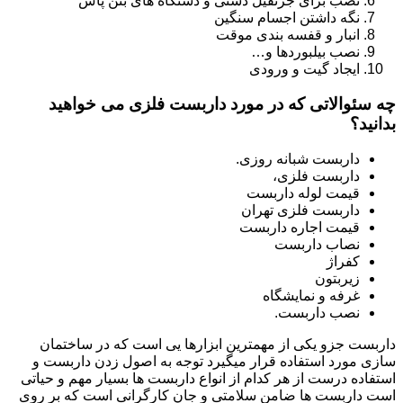
نصب برای جرثقیل دستی و دستگاه های بتن پاش
نگه داشتن اجسام سنگین
انبار و قفسه بندی موقت
نصب بیلبوردها و…
ایجاد گیت و ورودی
چه سئوالاتی که در مورد داربست فلزی می خواهید
بدانید؟
داربست شبانه روزی.
داربست فلزی،
قیمت لوله داربست
داربست فلزی تهران
قیمت اجاره داربست
نصاب داربست
کفراژ
زیربتون
غرفه و نمایشگاه
نصب داربست.
داربست جزو یکی از مهمترین ابزارها یی است که در ساختمان
سازی مورد استفاده قرار میگیرد توجه به اصول زدن داربست و
استفاده درست از هر کدام از انواع داربست ها بسیار مهم و حیاتی
است داربست ها ضامن سلامتی و جان کارگرانی است که بر روی