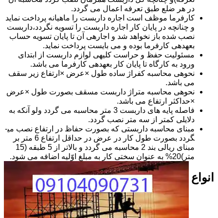
در هر ضلع طبق تعرفه اعمال می گردد.
کارفرما موظف است اجاره داربست را ماهیانه پرداخت نماید
و چنانچه در پایان کار اجاره داربست را تسویه نگردد،داربست
نصب شده باز نخواهد شد و اجاره­ی آن تا پایان تسویه حساب
بعهده­ی کارفرما بوده و می بایست پرداخت نماید.
مسئولیت حفظ و حراست کلیه­ی لوازم داربست از ابتدای
ورود به کارگاه تا پایان کار بعهده­ی کارفرما می باشد.
نحوه­ی محاسبه کفراژ ساده طول ×عرض ×ارتفاع زیر سقف
می باشد.
نحوه­ی محاسبه متراژ داربست مسقف بصورت طول ×عرض
×حداکثر ارتفاع می باشد.
فاصله پایه های داربست 3 متر محاسبه می گردد ولو آنکه به
دلایلی کمتر از سه متر نصب گردد.
مبنای محاسبه داربستی که بصورت حفاظ در ارتفاع نصب می­
گردد بصورت طول کار در عرض در حداقل ارتفاع 6 متر بر
مبنای ریالی بند 2 محاسبه می گردد و بالاتر از 5 طبقه (15
متر)20% به عنوان سختی کار به مبلغ اوّلیه اضافه می شود.
انواع