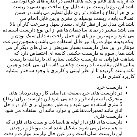
که از پایه های قائم و تکیه های افقی در اندازه های گوناگون می
باشد این نوع داربست نیز به دلیل نوع ساخت مهندسی داربست
برای هر ارتفاع و اختلاف ترازی قابل تنظیم می باشد.در ضمن
اتصالات پایه داربست بوسیله ی مغزی و پین قابل انجام می
باشد.این مدل نیز از نظر کارایی بسیار سهل و سرعت کار آن بالا
می باشد.بیشتر در نمای ساختمان ها هم از این نوع داربست استفاده
می شود و مهمترین مزایای آن حمل راحت به دلیل سبک بودن و
اینکه بدونه مهارت زیاد نیز قابل استفاده می باشد.و همچنین سرعت
مونتاژ در این مدل داربست بسیار سریعتر از مدل های دیگر آن می
باشد.مدل سوم به داربست چکشی کاسه ای اختصاص دارد که
شباهت فراوانی به داربست چکشی ستاره ای دارد.البته داربست
مثلثی قابل مقایسه با داربست چکشی کاسه ای نمی باشد و همین
نکته باعث گردیده تا از نظر ایمنی و کاربری با وجود ساختار مشابه
کاربرد کمتری دارد.
داربست خرپا
در داربست های خرپا،صفحه ی اصلی کار روی نردبان های
متحرک یا سه پایه قرار داده می شود.این داربست برای ارتفاع
5 متری استفاده می شود و به طور معمول برای کار در داخل
اتاق مانند تعمیرات،نقاشی و موارد مانند آن استفاده می شود.
داربست فلزی
داربست های فلزی از لوله ها،اتصالات و بست های فلزی که
به هم متصل می شوند،تشکیل شده است.مونتاژ و برچیدن
این داربست آسان است و در عین حال نیازمند مهارت و دقت