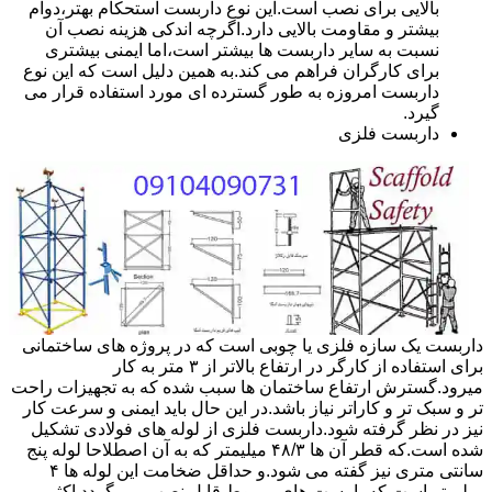
بالایی برای نصب است.این نوع داربست استحکام بهتر،دوام
بیشتر و مقاومت بالایی دارد.اگرچه اندکی هزینه نصب آن
نسبت به سایر داربست ها بیشتر است،اما ایمنی بیشتری
برای کارگران فراهم می کند.به همین دلیل است که این نوع
داربست امروزه به طور گسترده ای مورد استفاده قرار می
گیرد.
داربست فلزی
داربست یک سازه فلزی یا چوبی است که در پروژه های ساختمانی
برای استفاده از کارگر در ارتفاع بالاتر از ۳ متر به کار
میرود.گسترش ارتفاع ساختمان ها سبب شده که به تجهیزات راحت
تر و سبک تر و کاراتر نیاز باشد.در این حال باید ایمنی و سرعت کار
نیز در نظر گرفته شود.داربست فلزی از لوله های فولادی تشکیل
شده است.که قطر آن ها ۴۸/۳ میلیمتر که به آن اصطلاحا لوله پنج
سانتی متری نیز گفته می شود.و حداقل ضخامت این لوله ها ۴
میلیمتر است.که با بست های مربوط قابل نصب می گردد.اکثر