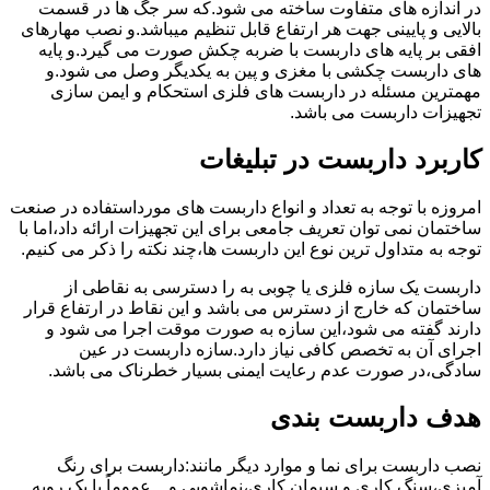
در اندازه های متفاوت ساخته می شود.که سر جگ ها در قسمت
بالایی و پایینی جهت هر ارتفاع قابل تنظیم میباشد.و نصب مهارهای
افقی بر پایه های داربست با ضربه چکش صورت می گیرد.و پایه
های داربست چکشی با مغزی و پین به یکدیگر وصل می شود.و
مهمترین مسئله در داربست های فلزی استحکام و ایمن سازی
تجهیزات داربست می باشد.
کاربرد داربست در تبلیغات
امروزه با توجه به تعداد و انواع داربست های مورداستفاده در صنعت
ساختمان نمی توان تعریف جامعی برای این تجهیزات ارائه داد،اما با
توجه به متداول ترین نوع این داربست ها،چند نکته را ذکر می کنیم.
داربست یک سازه فلزی یا چوبی به را دسترسی به نقاطی از
ساختمان که خارج از دسترس می باشد و این نقاط در ارتفاع قرار
دارند گفته می شود،این سازه به صورت موقت اجرا می شود و
اجرای آن به تخصص کافی نیاز دارد.سازه داربست در عین
سادگی،در صورت عدم رعایت ایمنی بسیار خطرناک می باشد.
هدف داربست بندی
نصب داربست برای نما و موارد دیگر مانند:داربست برای رنگ
آمیزی،سنگ کاری و سیمان کاری،نماشویی و…عموماً با یک رویه