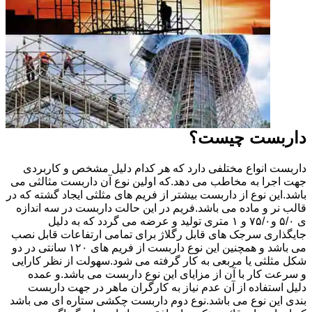
داربست چیست؟
داربست انواع مختلفی دارد که هر کدام دلیل مشخص و کاربردی
جهت اجرا به مخاطب می دهد.که اولین نوع آن داربست مثالثی می
باشد.این نوع از داربست بیشتر از فریم های مثلثی ایجاد گشته که در
قالب نر و ماده می باشد.فریم در این حالت داربست در سه اندازه
ی ۵/۰ و۷۵/۰ و ۱ متری تولید و عرضه می گردد که به دلیل
جایگذاری سرجک های قابل رگلاژ برای تمامی ارتفاعات قابل نصب
می باشد و همچنین این نوع داربست از فریم های ۱۲۰ سانتی در دو
شکل مثلثی یا مربعی به کار گرفته می شود.سهولت از نظر کارایی
و سرعت کار با آن از مزایای این نوع داربست می باشد.و عمده
دلیل استفاده از آن عدم نیاز به کارگران ماهر در جهت داربست
بندی این نوع می باشد.نوع دوم داربست چکشی ستاره ای می باشد