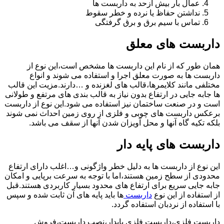
عمال بار بیش ازحد به داربست ها
نداشتن حفاظ یا نرده و خطر سقوط
تماس با سیم برق و برق گرفتگی
داربست های معلق
همان طور که از نام این داربست ها مشخص است،این نوع از
داربست ها به صورت معلق اجرا و استفاده می شوند و انواع
مختلفی مانند کلایمرها،قالب های لغزنده و …دارند.مزیت این قالب
ها جابه جایی در ارتفاع بدون نیاز به قالب بندی های مرتفع و طولانی
است و در صنعت ساختمان نیز استفاده می شود.این نوع از داربست
برعکس داربست های چوبی و فلزی از روی زمین احداث نمی شوند
بلکه تکیه گاه آنها و محل آویزان شدن آنها از سقف می باشد.
داربست های پایه دار
این نوع از داربست ها به دلیل خطر واژگونی و…اغلب دارای ارتفاع
محدودی از سطح زمین هستند،اما با توجه به سرعت برپایی و امکان
جابه جایی سریع برای ارتفاع های محدود بسیار کاربردی هستند.قبل
از استفاده از این نوع
داربست
ها باید پایه های آن ثابت شده و سپس
با استفاده از نردبان استفاده گردد.
داربست فلزی،داربست فلزی پایدار،نصب داربست،فروش