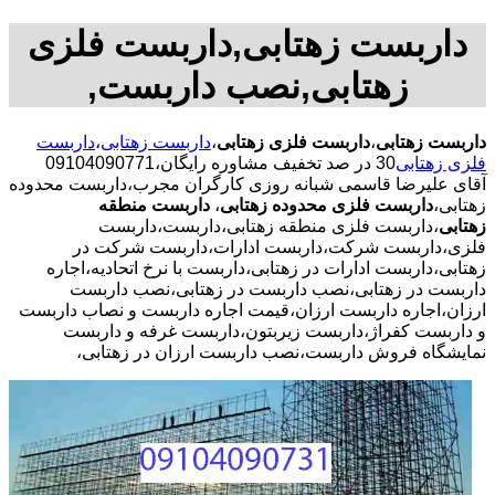
داربست زهتابی,داربست فلزی
زهتابی,نصب داربست,
داربست زهتابی
،
داربست فلزی زهتابی
،
داربست زهتابی
،
داربست
فلزی زهتابی
30 در صد تخفیف مشاوره رایگان،09104090771
آقای علیرضا قاسمی شبانه روزی کارگران مجرب،داربست محدوده
زهتابی،
داربست فلزی محدوده زهتابی
،
داربست منطقه
زهتابی
،داربست فلزی منطقه زهتابی،داربست،داربست
فلزی،داربست شرکت،داربست ادارات،داربست شرکت در
زهتابی،داربست ادارات در زهتابی،داربست با نرخ اتحادیه،اجاره
داربست در زهتابی،نصب داربست در زهتابی،نصب داربست
ارزان،اجاره داربست ارزان،قیمت اجاره داربست و نصاب داربست
و داربست کفراژ،داربست زیربتون،داربست غرفه و داربست
نمایشگاه فروش داربست،نصب داربست ارزان در زهتابی،