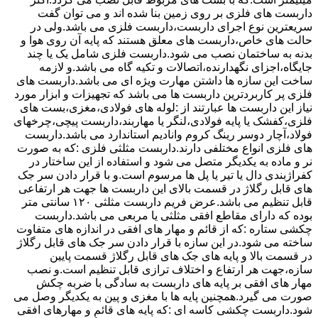
داربست های فلزی بر روی زمین بنا شده اند و می توان گفت
سریعترین نوع اجرای داربست،داربست فلزی می باشد.ولی در
حالت های خاص،داربست های معلق هستند که پایه آن روی هوا و
بدنه به ساختمان نصب می شود.داربست فلزی شامل یک یا چند
جایگاه،اجزای نگهدارنده،اتصالات و تکیه گاه می باشد.و لازمه
ساخت این سازه ها داشتن مهارت ویژه ای می باشد.داربست های
فلزی پر کاربردترین داربست ها می باشد که تجهیزات و ابزار مورد
نیاز این داربست ها عبارتند از :لوله های فولادی،مغزی،بست های
فلزی،کفشک یا پایه فولادی،لنگر یا مهاربند،داربست پیچی،چرخهای
فولاد،آچار دوسر رینگ کروم وانادیم استاندارد می باشد.داربست
های فلزی انواع مختلفی دارند.داربست مثلثی فلزی :که به صورت
نر و ماده به یکدیگر متصل می شود و استفاده از این ساختار در
کفراژبندی دال یا تیر یا پل ها مرسوم است.و با قرار دادن سر جک
های قابل رگلاژ در قسمت بالای این داربست ها جهت هر ارتفاعی
قابل تنظیم می باشد.عرض فریم داربست مثلثی ۱۲۰ سانتی متر
بوده که دارای مقاطع افقی مثلثی یا مربعی می باشد.داربست
چکشی ستاره :که از قائم و مهار های افقی در اندازه های متفاوت
ساخته می شود.در این سازه با قرار دادن سر جک های قابل رگلاژ
در قسمت بالا و پایه های جک های قابل رگلاژ قسمت پایین
سازه،جهت هر ارتفاع و اختلاف ترازی قابل تنظیم است.و نصب
مهار های افقی بر پایه های داربست به سادگی با ضربه چکش
صورت می گیرد.همچنین پایه ها با مغزی و پین به یکدیگر وصل می
شود.داربست چکشی کاسه ای :که پایه های قائم و مهارهای افقی