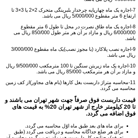
7-اجاره یک ماه چهارپایه چرخدار بلبرینگی متحرک 2×2 یا 3×3 تا
ارتفاع 6 متر مقطوع 5/000/000 ریال می باشد.
8-اجاره یک ماه طاق نصرت در محل تا طول 6 متر مقطوع
6/000/000 ریال و مازاد بر آن هر متر طول 850/000 ریال می
باشد.
9-اجاره نصب پلاکارد (با مجوز نصب)یک ماه مقطوع 3/000/000
ریال می باشد.
10-اجاره یک ماه زیربتن سنگین تا 100 مترمکعب 9/500/000 ریال
و مازاد بر آن هر مترمکعب 85/000 ریال می باشد.
11-محاسبه متراژ داربست بغل کارها (بام های مجاور)از کف زمین
محاسبه می گردد.
قیمت داربست فوق صرفاً جهت شهر تهران می باشند و
تا 20 کیلومتر خارج از شهر تهران 20% به قیمت های
فوق اضافه می گردد.
برای ماه های بعد طبق ماه اوّل محاسبه می گردد.
برای هر ضلع جداگانه محاسبه و دریافت می گردد (طبق
تعرفه)و چنانچه کل داربست همزمان نصب گردد محاسبه آن